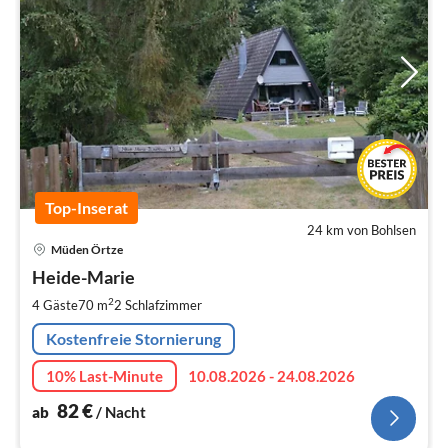
Top-Inserat
24 km von Bohlsen
Pre
Müden Örtze
ab
8
Heide-Marie
pr
2
4 Gäste
70 m
2
Schlafzimmer
Na
Kostenfreie Stornierung
10% Last-Minute
10.08.2026 - 24.08.2026
82
€
ab
/ Nacht