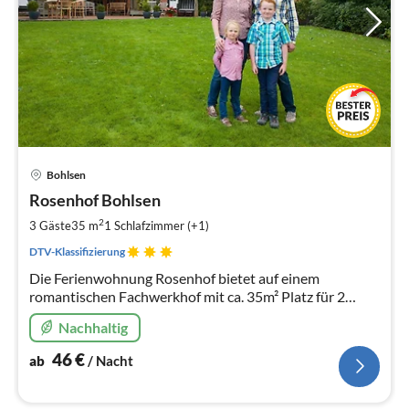
Pre
Bohlsen
ab
4
Rosenhof Bohlsen
pr
2
3 Gäste
35 m
1
Schlafzimmer (+1)
Na
DTV-Klassifizierung
Die Ferienwohnung Rosenhof bietet auf einem
romantischen Fachwerkhof mit ca. 35m² Platz für 2
Personen. Sie ist klein und fein und dabei sehr
Nachhaltig
gemütlich. Ausgezeichnet mit 3 Sternen
46
€
ab
/ Nacht