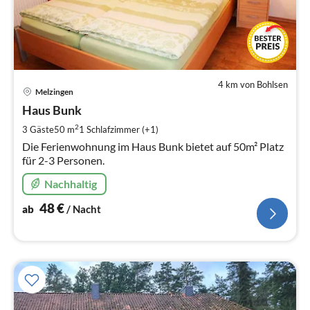
4 km von Bohlsen
Pre
Melzingen
ab
4
Haus Bunk
pr
2
3 Gäste
50 m
1
Schlafzimmer (+1)
Na
Die Ferienwohnung im Haus Bunk bietet auf 50m² Platz
für 2-3 Personen.
Nachhaltig
48
€
ab
/ Nacht