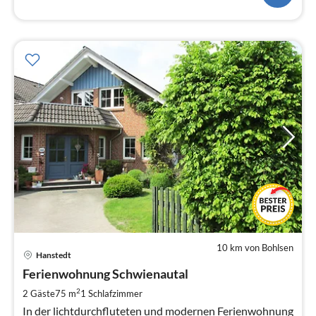
10 km von Bohlsen
Pre
Hanstedt
ab
6
Ferienwohnung Schwienautal
pr
2
2 Gäste
75 m
1
Schlafzimmer
Na
In der lichtdurchfluteten und modernen Ferienwohnung