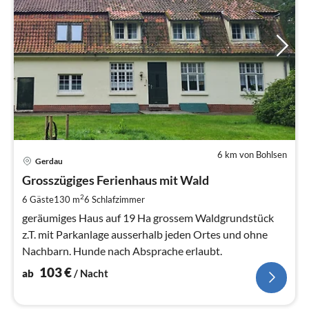
6 km von Bohlsen
Pre
Gerdau
ab
1
Grosszügiges Ferienhaus mit Wald
pr
2
6 Gäste
130 m
6
Schlafzimmer
Na
geräumiges Haus auf 19 Ha grossem Waldgrundstück
z.T. mit Parkanlage ausserhalb jeden Ortes und ohne
Nachbarn. Hunde nach Absprache erlaubt.
103
€
ab
/ Nacht