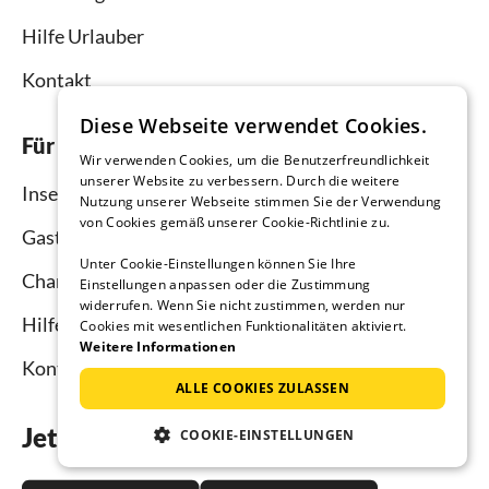
Hilfe Urlauber
Kontakt
Diese Webseite verwendet Cookies.
Für Vermieter
Wir verwenden Cookies, um die Benutzerfreundlichkeit
unserer Website zu verbessern. Durch die weitere
Inserieren und vermieten
Nutzung unserer Webseite stimmen Sie der Verwendung
von Cookies gemäß unserer Cookie-Richtlinie zu.
Gastgebermagazin
Unter Cookie-Einstellungen können Sie Ihre
Channel Manager
Einstellungen anpassen oder die Zustimmung
widerrufen. Wenn Sie nicht zustimmen, werden nur
Hilfe Vermieter
Cookies mit wesentlichen Funktionalitäten aktiviert.
Weitere Informationen
Kontakt
ALLE COOKIES ZULASSEN
Jetzt die App downloaden
COOKIE-EINSTELLUNGEN