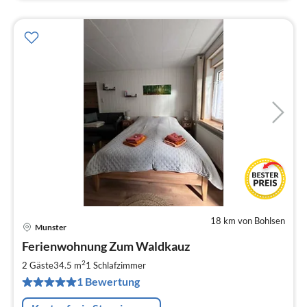
18 km von Bohlsen
Munster
Pre
Ferienwohnung Zum Waldkauz
ab
5
2
2 Gäste
34.5 m
1
Schlafzimmer
pr
1 Bewertung
Na