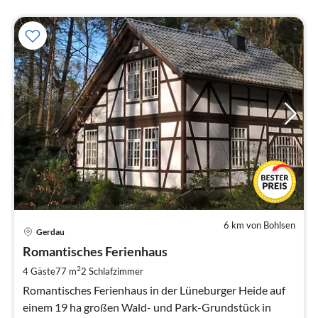
6 km von Bohlsen
Pre
Gerdau
ab
9
Romantisches Ferienhaus
pr
2
4 Gäste
77 m
2
Schlafzimmer
Na
Romantisches Ferienhaus in der Lüneburger Heide auf
einem 19 ha großen Wald- und Park-Grundstück in