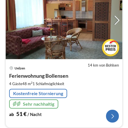
14 km von Bohlsen
Pre
Uelzen
ab
5
Ferienwohnung Bollensen
pr
2
4 Gäste
48 m
1
Schlafmöglichkeit
Na
Kostenfreie Stornierung
Sehr nachhaltig
51
€
ab
/ Nacht