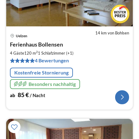
14 km von Bohlsen
Uelzen
Pre
Ferienhaus Bollensen
ab
8
2
4 Gäste
120 m
1
Schlafzimmer (+1)
pr
4 Bewertungen
Na
Kostenfreie Stornierung
Besonders nachhaltig
85
€
ab
/ Nacht