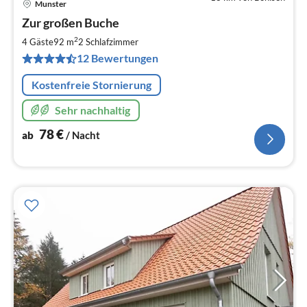
Munster
Pre
Zur großen Buche
ab
7
2
4 Gäste
92 m
2
Schlafzimmer
pr
12 Bewertungen
Na
Kostenfreie Stornierung
Sehr nachhaltig
78
€
ab
/ Nacht