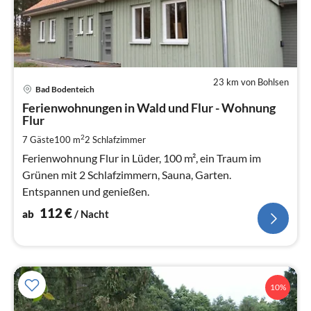
23 km von Bohlsen
Pre
Bad Bodenteich
ab
1
Ferienwohnungen in Wald und Flur - Wohnung
Flur
pr
Na
2
7 Gäste
100 m
2
Schlafzimmer
Ferienwohnung Flur in Lüder, 100 m², ein Traum im
Grünen mit 2 Schlafzimmern, Sauna, Garten.
Entspannen und genießen.
112
€
ab
/ Nacht
10%