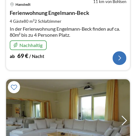
11 km von Bohlsen
Pre
Hanstedt
ab
7
Ferienwohnung Engelmann-Beck
pr
2
4 Gäste
80 m
2
Schlafzimmer
Na
In der Ferienwohnung Engelmann-Beck finden auf ca.
80m² bis zu 4 Personen Platz.
Nachhaltig
69
€
ab
/ Nacht