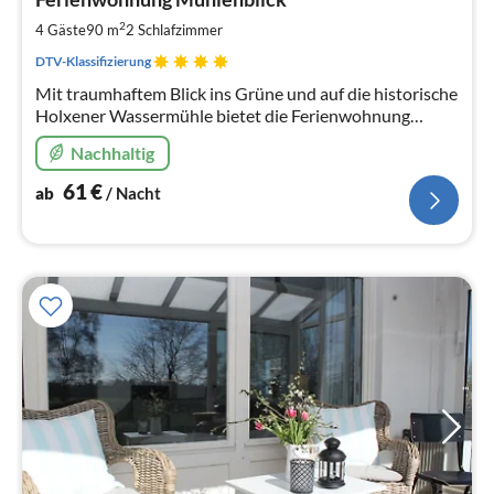
6
pr
2
4 Gäste
90 m
2
Schlafzimmer
Na
DTV-Klassifizierung
Mit traumhaftem Blick ins Grüne und auf die historische
Holxener Wassermühle bietet die Ferienwohnung
Mühlenblick im Ortskern von Holxen auf rund 90 m²
Nachhaltig
Platz für bis zu 4 Personen.
61
€
ab
/ Nacht