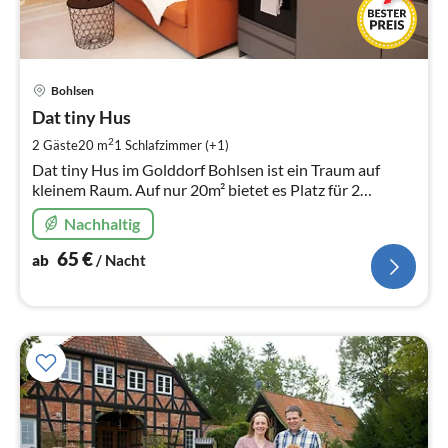
Pre
Bohlsen
ab
6
Dat tiny Hus
pr
2
2 Gäste
20 m
1
Schlafzimmer (+1)
Na
Dat tiny Hus im Golddorf Bohlsen ist ein Traum auf
kleinem Raum. Auf nur 20m² bietet es Platz für 2
Personen. Der Wohnraum mit integrierter Küche ist
Nachhaltig
perfekt genutzt.
65
€
ab
/ Nacht