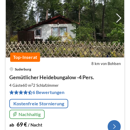
Top-Inserat
8 km von Bohlsen
Suderburg
Pre
Gemütlicher Heidebungalow -4 Pers.
ab
6
2
4 Gäste
60 m
2
Schlafzimmer
pr
6 Bewertungen
Na
Kostenfreie Stornierung
Nachhaltig
69
€
ab
/ Nacht