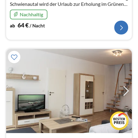
Schwienautal wird der Urlaub zur Erholung im Grünen.
In ruhiger Umgebung und mit viel Grün verleben Sie
Nachhaltig
entspannte Tage.
64
€
ab
/ Nacht