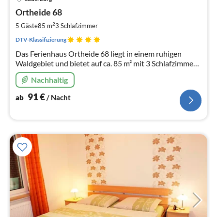
ab
9
Ortheide 68
pr
2
5 Gäste
85 m
3
Schlafzimmer
Na
DTV-Klassifizierung
Das Ferienhaus Ortheide 68 liegt in einem ruhigen
Waldgebiet und bietet auf ca. 85 m² mit 3 Schlafzimmern
Platz für bis zu 5 Personen.
Nachhaltig
91
€
ab
/ Nacht