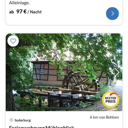
Alleinlage.
97
€
ab
/ Nacht
6 km von Bohlsen
Pre
Suderburg
ab
Ferienwohnung Mühlenblick