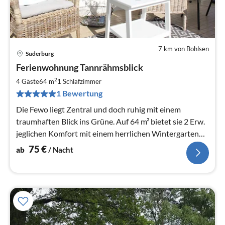
7 km von Bohlsen
Suderburg
Pre
Ferienwohnung Tannrähmsblick
ab
7
2
4 Gäste
64 m
1
Schlafzimmer
pr
1 Bewertung
Na
Die Fewo liegt Zentral und doch ruhig mit einem
traumhaften Blick ins Grüne. Auf 64 m² bietet sie 2 Erw.
jeglichen Komfort mit einem herrlichen Wintergarten
und großem Wohnzimmer.
75
€
ab
/ Nacht