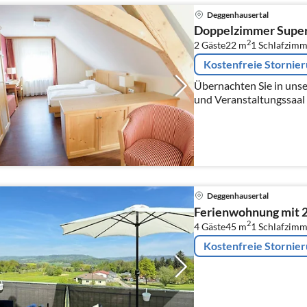
Deggenhausertal
Doppelzimmer Super
2
2 Gäste
22 m
1
Schlafzimm
Kostenfreie Stornie
Übernachten Sie in uns
und Veranstaltungssaal 
Regionen am Bodensee.
Deggenhausertal
Ferienwohnung mit 
2
4 Gäste
45 m
1
Schlafzimm
Kostenfreie Stornie