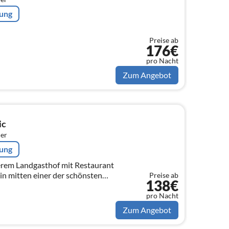
rung
Preise ab
176€
pro Nacht
Zum Angebot
ic
er
rung
erem Landgasthof mit Restaurant
in mitten einer der schönsten
Preise ab
138€
pro Nacht
Zum Angebot