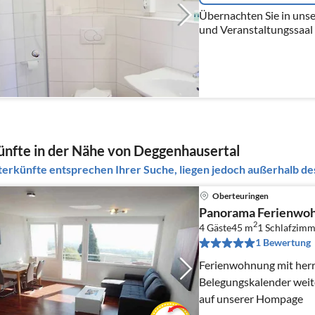
Übernachten Sie in uns
und Veranstaltungssaal 
Regionen am Bodensee.
nfte in der Nähe von Deggenhausertal
erkünfte entsprechen Ihrer Suche, liegen jedoch außerhalb des
Oberteuringen
Panorama Ferienwo
2
4 Gäste
45 m
1
Schlafzimm
1 Bewertung
Ferienwohnung mit herrl
Belegungskalender weitere F
auf unserer Hompage