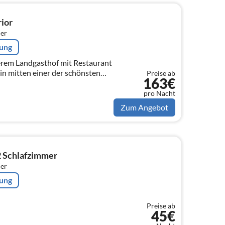
ior
er
rung
erem Landgasthof mit Restaurant
in mitten einer der schönsten
Preise ab
163€
pro Nacht
Zum Angebot
2 Schlafzimmer
er
rung
Preise ab
45€