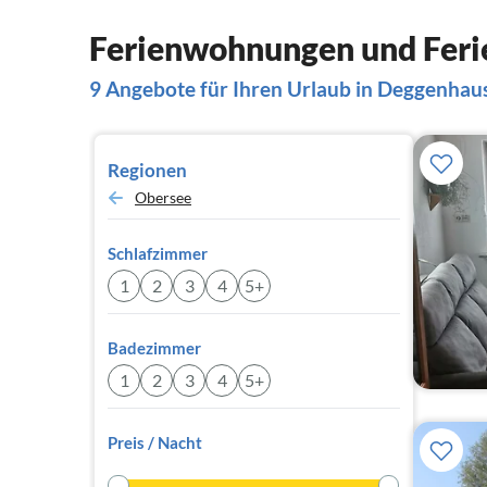
Ferienwohnungen und Feri
9 Angebote für Ihren Urlaub in Deggenhaus
Regionen
Obersee
Schlafzimmer
1
2
3
4
5+
Badezimmer
1
2
3
4
5+
Preis / Nacht