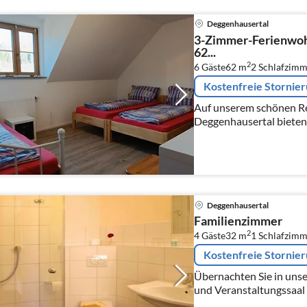
Deggenhausertal
3-Zimmer-Ferienwoh
62...
2
6 Gäste
62 m
2
Schlafzimm
Kostenfreie Stornie
Auf unserem schönen Re
Deggenhausertal bieten 
Ferienwohnung für Ihre
Deggenhausertal
Familienzimmer
2
4 Gäste
32 m
1
Schlafzimm
Kostenfreie Stornie
Übernachten Sie in uns
und Veranstaltungssaal 
Regionen am Bodensee.