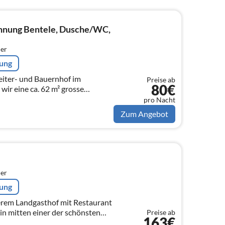
nung Bentele, Dusche/WC,
er
rung
iter- und Bauernhof im
Preise ab
80€
wir eine ca. 62 m² grosse
n entspannten Urlaub an.
pro Nacht
Zum Angebot
er
rung
erem Landgasthof mit Restaurant
in mitten einer der schönsten
Preise ab
163€