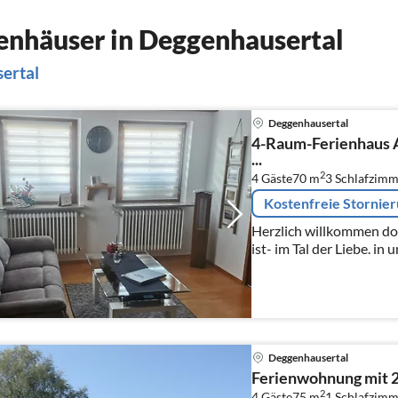
enhäuser in Deggenhausertal
ertal
Deggenhausertal
4-Raum-Ferienhaus 
...
2
4 Gäste
70 m
3
Schlafzimm
Kostenfreie Stornie
Herzlich willkommen do
ist- im Tal der Liebe. i
Ferienhaus (70 qm)
Deggenhausertal
Ferienwohnung mit 
2
4 Gäste
75 m
1
Schlafzimm