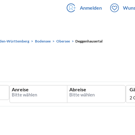
Anmelden
Wuns
den-Württemberg
Bodensee
Obersee
Deggenhausertal
Anreise
Abreise
Gä
2 