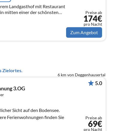
erem Landgasthof mit Restaurant
in mitten einer der schönsten
Preise ab
174€
pro Nacht
Zum Angebot
 Zielortes.
6 km von Deggenhausertal
5.0
hnung 3.OG
er
icher Sicht auf den Bodensee.
erienwohnungen finden Sie
Preise ab
69€
pro Nacht