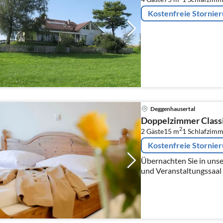
Kostenfreie Stornie
Deggenhausertal
Doppelzimmer Class
2
2 Gäste
15 m
1
Schlafzimm
Kostenfreie Stornie
Übernachten Sie in uns
und Veranstaltungssaal 
Regionen am Bodensee.