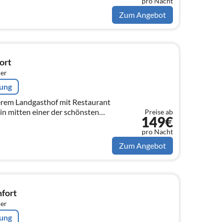
pro Nacht
Zum Angebot
ort
er
rung
erem Landgasthof mit Restaurant
in mitten einer der schönsten
Preise ab
149€
pro Nacht
Zum Angebot
fort
er
rung