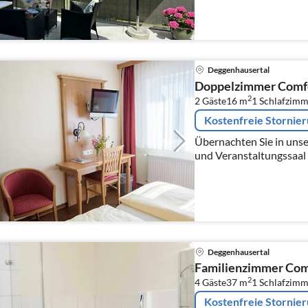
Deggenhausertal
Doppelzimmer Comf
2
2 Gäste
16 m
1
Schlafzimm
Kostenfreie Stornie
Übernachten Sie in uns
und Veranstaltungssaal 
Regionen am Bodensee.
Deggenhausertal
Familienzimmer Com
2
4 Gäste
37 m
1
Schlafzimm
Kostenfreie Stornie