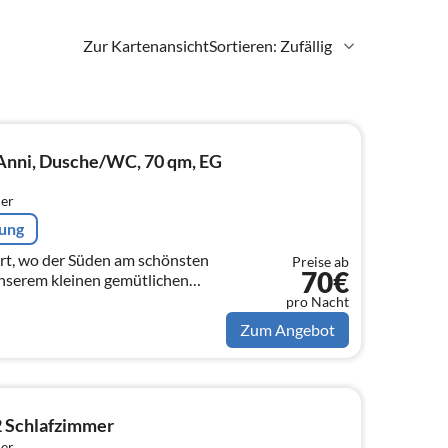
Zur Kartenansicht
Sortieren: Zufällig
Anni, Dusche/WC, 70 qm, EG
er
rung
rt, wo der Süden am schönsten
Preise ab
70€
n unserem kleinen gemütlichen
pro Nacht
Zum Angebot
2 Schlafzimmer
er