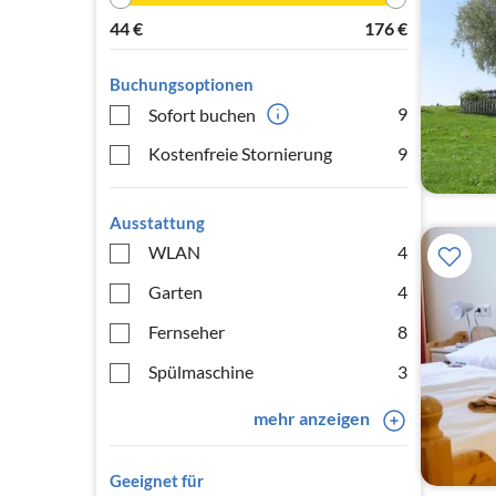
44
€
176
€
Buchungsoptionen
9
Sofort buchen
Kostenfreie Stornierung
9
Ausstattung
WLAN
4
Garten
4
Fernseher
8
Spülmaschine
3
mehr anzeigen
Geeignet für