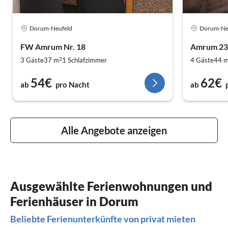
Dorum-Neufeld
Dorum-Ne
FW Amrum Nr. 18
Amrum 23
2
3 Gäste
37 m
1
Schlafzimmer
4 Gäste
44 
54€
62€
ab
pro Nacht
ab
Alle Angebote anzeigen
Ausgewählte Ferienwohnungen und
Ferienhäuser in Dorum
Beliebte Ferienunterkünfte von privat mieten