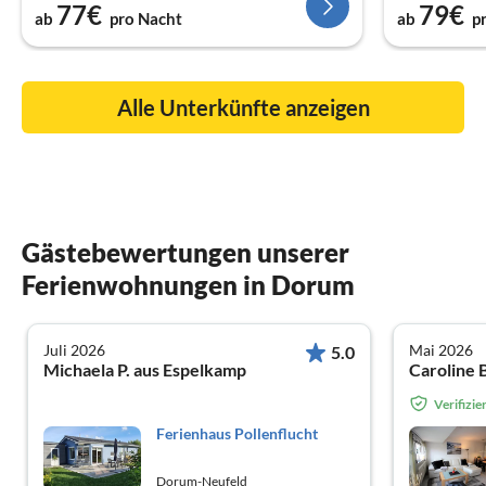
77€
79€
ab
pro Nacht
ab
p
Alle Unterkünfte anzeigen
Gästebewertungen unserer
Ferienwohnungen in Dorum
Juli 2026
Mai 2026
5.0
Michaela P. aus Espelkamp
Caroline 
Verifizi
Ferienhaus Pollenflucht
Dorum-Neufeld