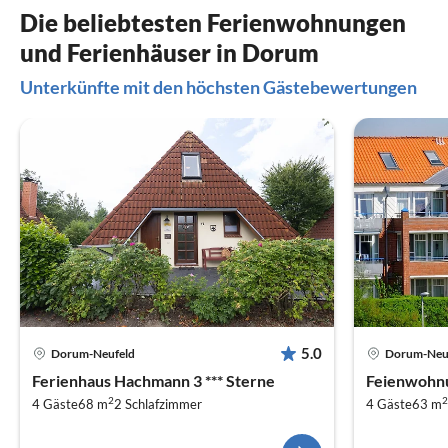
Die beliebtesten Ferienwohnungen
und Ferienhäuser in Dorum
Unterkünfte mit den höchsten Gästebewertungen
5.0
Dorum-Neufeld
Dorum-Neu
Ferienhaus Hachmann 3 *** Sterne
Feienwohnu
2
2
4 Gäste
68 m
2
Schlafzimmer
4 Gäste
63 m