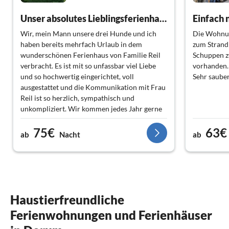
Unser absolutes Lieblingsferienhaus!
Einfach 
Wir, mein Mann unsere drei Hunde und ich
Die Wohnun
haben bereits mehrfach Urlaub in dem
zum Strand 
wunderschönen Ferienhaus von Familie Reil
Schuppen z
verbracht. Es ist mit so unfassbar viel Liebe
vorhanden.
und so hochwertig eingerichtet, voll
Sehr sauber
ausgestattet und die Kommunikation mit Frau
Reil ist so herzlich, sympathisch und
unkompliziert. Wir kommen jedes Jahr gerne
wieder! ? Absolute Herzensempfehlung! ?
75€
63€
ab
Nacht
ab
Haustierfreundliche
Ferienwohnungen und Ferienhäuser