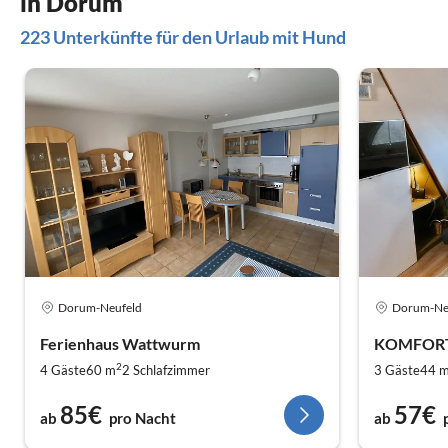
in Dorum
223 Unterkünfte für den Urlaub mit Hund
Dorum-Neufeld
Dorum-Ne
Ferienhaus Wattwurm
2
4 Gäste
60 m
2
Schlafzimmer
3 Gäste
44 
85€
57€
ab
pro Nacht
ab