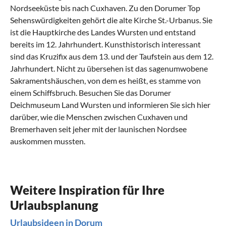
Nordseeküste
bis nach Cuxhaven. Zu den Dorumer Top
Sehenswürdigkeiten gehört die alte Kirche St.-Urbanus. Sie
ist die Hauptkirche des Landes Wursten und entstand
bereits im 12. Jahrhundert. Kunsthistorisch interessant
sind das Kruzifix aus dem 13. und der Taufstein aus dem 12.
Jahrhundert. Nicht zu übersehen ist das sagenumwobene
Sakramentshäuschen, von dem es heißt, es stamme von
einem Schiffsbruch. Besuchen Sie das Dorumer
Deichmuseum Land Wursten und informieren Sie sich hier
darüber, wie die Menschen zwischen Cuxhaven und
Bremerhaven seit jeher mit der launischen
Nordsee
auskommen mussten.
Was sollte man in Dorum erlebt haben?
Was kann man in Dorum mit Kindern
Was hat die regionale Küche von Dorum zu
Welche kulturellen Highlights gibt es in
Was sind beliebte Anreisewege nach
machen?
bieten?
Dorum?
Dorum?
Das sollten Sie gesehen haben
Ihr perfekter Urlaub mit Kind und Hund
F wie Fischspezialitäten
Wurster Nordseeküste feiert!
Mit Auto und Bahn zu Ihrem Haus in Dorum
Weitere Inspiration für Ihre
Das größte Highlight des Wurster Landes ist das UNESCO
Urlaubsplanung
Weltnaturerbe Wattenmeer, das unmittelbar vor der
Mieten Sie eine gemütliche Ferienwohnung oder ein
Fisch und vor allem Nordseekrabben sind die Spezialitäten
Eine der schönsten – auf jeden Fall der leckersten –
Ihr in der Nähe der Nordsee gemietetes Ferienhaus oder
Haustür Ihrer Ferienwohnung oder Ihres Ferienhauses liegt.
modernes, mit W-LAN ausgestattetes Ferienhaus in
des Dorumer Landes. Sie schmecken am besten Fangfrisch
Veranstaltungen an Wurster Nordseeküste findet Mitte
Ihre Ferienwohnung erreichen Sie problemlos auf der
Urlaubsideen in Dorum