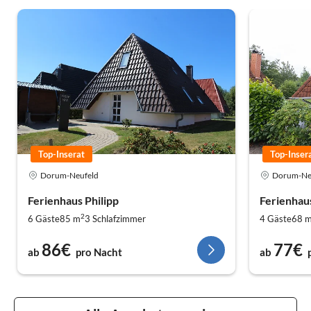
Top-Inserat
Top-Inser
Dorum-Neufeld
Dorum-Ne
Ferienhaus Philipp
Ferienhau
2
6 Gäste
85 m
3
Schlafzimmer
4 Gäste
68 
86€
77€
ab
pro Nacht
ab