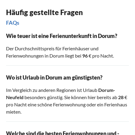
eine schöne Erlebnis- und Bummelmeile mit einem
Häufig gestellte Fragen
Schiffsmuseum direkt am Hafenbecken. Hier erwarten Sie
maritime Genüsse sowie ein breites Angebot an
FAQs
Souvenirgeschäften.
Wie teuer ist eine Ferienunterkunft in Dorum?
Der Durchschnittspreis für Ferienhäuser und
Ferienwohnungen in Dorum liegt bei
96
€ pro Nacht.
Wo ist Urlaub in Dorum am günstigsten?
Im Vergleich zu anderen Regionen ist Urlaub
Dorum-
Neufeld
besonders günstig. Sie können hier bereits ab
28
€
pro Nacht eine schöne Ferienwohnung oder ein Ferienhaus
mieten.
Welche sind die besten Ferienwohnungen und -