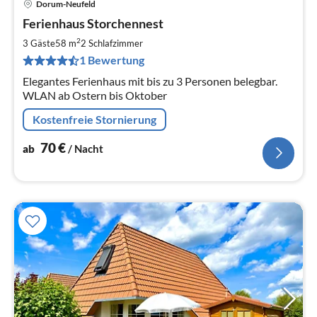
Dorum-Neufeld
Pre
Ferienhaus Storchennest
ab
7
2
3 Gäste
58 m
2
Schlafzimmer
pr
1 Bewertung
Na
Elegantes Ferienhaus mit bis zu 3 Personen belegbar.
WLAN ab Ostern bis Oktober
Kostenfreie Stornierung
70
€
ab
/ Nacht