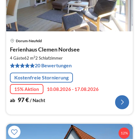
Dorum-Neufeld
Pre
Ferienhaus Clemen Nordsee
ab
9
2
4 Gäste
62 m
2
Schlafzimmer
pr
20 Bewertungen
Na
Kostenfreie Stornierung
15% Aktion
10.08.2026 - 17.08.2026
97
€
ab
/ Nacht
12%