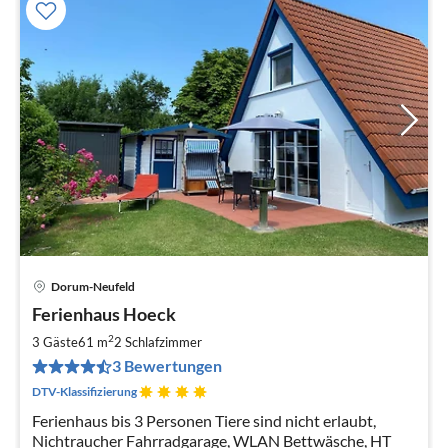
Dorum-Neufeld
Pre
Ferienhaus Hoeck
ab
8
2
3 Gäste
61 m
2
Schlafzimmer
pr
3 Bewertungen
Na
DTV-Klassifizierung
Ferienhaus bis 3 Personen Tiere sind nicht erlaubt,
Nichtraucher Fahrradgarage, WLAN Bettwäsche, HT