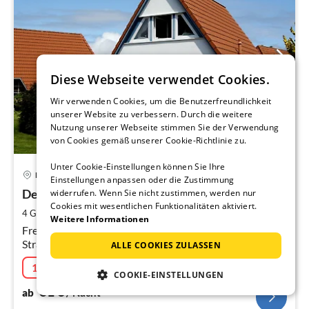
Diese Webseite verwendet Cookies.
Wir verwenden Cookies, um die Benutzerfreundlichkeit
unserer Website zu verbessern. Durch die weitere
Nutzung unserer Webseite stimmen Sie der Verwendung
von Cookies gemäß unserer Cookie-Richtlinie zu.
Unter Cookie-Einstellungen können Sie Ihre
Pre
Dorum-Neufeld
Einstellungen anpassen oder die Zustimmung
ab
6
Deich und Meer
widerrufen. Wenn Sie nicht zustimmen, werden nur
Cookies mit wesentlichen Funktionalitäten aktiviert.
pr
2
4 Gäste
61 m
2
Schlafzimmer
Weitere Informationen
Na
Freistehendes Komfort-Ferienhaus für 4 Pers. in ruhiger
Strandnähe (600 m), 2 Schlafzimmer, offener
ALLE COOKIES ZULASSEN
Wohnbereich mit Küche, WLAN, Garten u. Terrasse
12% Last-Minute
09.08.2026 - 28.08.2026
COOKIE-EINSTELLUNGEN
61
€
ab
/ Nacht