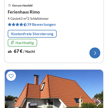
Dorum-Neufeld
Pre
Ferienhaus Rimo
ab
6
2
4 Gäste
63 m
2
Schlafzimmer
pr
39 Bewertungen
Na
Kostenfreie Stornierung
Nachhaltig
67
€
ab
/ Nacht