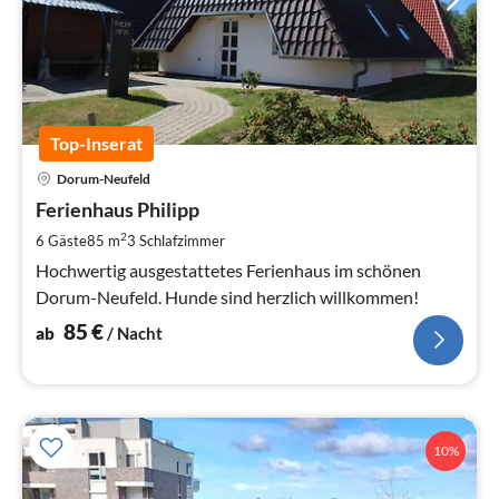
Top-Inserat
Pre
Dorum-Neufeld
ab
8
Ferienhaus Philipp
pr
2
6 Gäste
85 m
3
Schlafzimmer
Na
Hochwertig ausgestattetes Ferienhaus im schönen
Dorum-Neufeld. Hunde sind herzlich willkommen!
85
€
ab
/ Nacht
10%