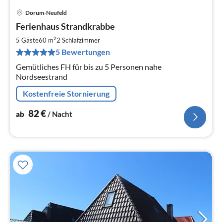
Dorum-Neufeld
Pre
Ferienhaus Strandkrabbe
ab
8
2
5 Gäste
60 m
2
Schlafzimmer
pr
5 Bewertungen
Na
Gemütliches FH für bis zu 5 Personen nahe
Nordseestrand
Kostenfreie Stornierung
82
€
ab
/ Nacht