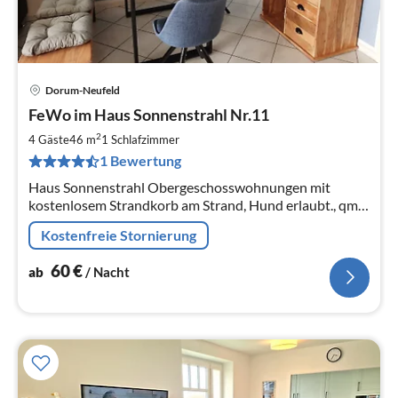
Dorum-Neufeld
Pre
FeWo im Haus Sonnenstrahl Nr.11
ab
6
2
4 Gäste
46 m
1
Schlafzimmer
pr
1 Bewertung
Na
Haus Sonnenstrahl Obergeschosswohnungen mit
kostenlosem Strandkorb am Strand, Hund erlaubt., qm
Wohnungsgröße
Kostenfreie Stornierung
60
€
ab
/ Nacht