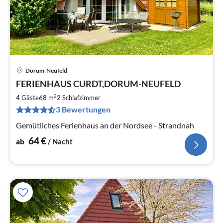
Dorum-Neufeld
Pre
FERIENHAUS CURDT,DORUM-NEUFELD
ab
6
2
4 Gäste
68 m
2
Schlafzimmer
pr
3 Bewertungen
Na
Gemütliches Ferienhaus an der Nordsee - Strandnah
64
€
ab
/ Nacht