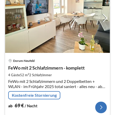
Pre
Dorum-Neufeld
ab
6
FeWo mit 2 Schlafzimmern - komplett
pr
2
4 Gäste
52 m
2
Schlafzimmer
Na
FeWo mit 2 Schlafzimmern und 2 Doppelbetten +
WLAN - im Frühjahr 2025 total saniert - alles neu - ab
25. Mai vermietbar
Kostenfreie Stornierung
69
€
ab
/ Nacht