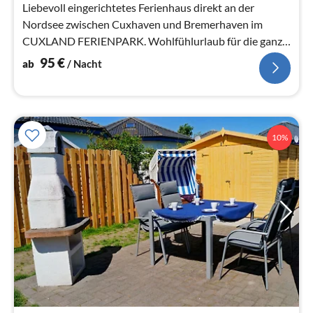
Liebevoll eingerichtetes Ferienhaus direkt an der
Nordsee zwischen Cuxhaven und Bremerhaven im
CUXLAND FERIENPARK. Wohlfühlurlaub für die ganze
Familie, sehr gerne auch mit Hund.
95
€
ab
/ Nacht
10%