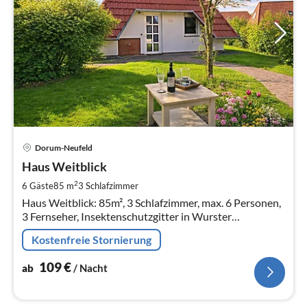
Pre
Dorum-Neufeld
ab
1
Haus Weitblick
pr
2
6 Gäste
85 m
3
Schlafzimmer
Na
Haus Weitblick: 85m², 3 Schlafzimmer, max. 6 Personen,
3 Fernseher, Insektenschutzgitter in Wurster
Nordseeküste. Stufenloser Zugang
Kostenfreie Stornierung
109
€
ab
/ Nacht