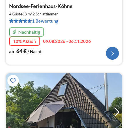
Pre
Nordsee-Ferienhaus-Köhne
ab
6
2
4 Gäste
68 m
2
Schlafzimmer
pr
1 Bewertung
Na
Nachhaltig
10% Aktion
09.08.2026 - 06.11.2026
64
€
ab
/ Nacht