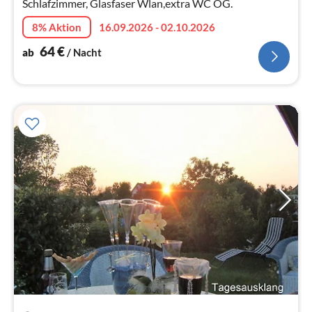
Schlafzimmer, Glasfaser Wlan,extra WC OG.
8% Aktion
16.09.2026 - 02.10.2026
64
€
ab
/ Nacht