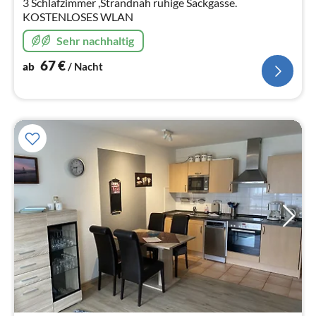
3 Schlafzimmer ,Strandnah ruhige Sackgasse.
KOSTENLOSES WLAN
Sehr nachhaltig
67
€
ab
/ Nacht