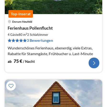
Top-Inserat
Dorum-Neufeld
Pre
Ferienhaus Pollenflucht
ab
7
2
4 Gäste
80 m
2
Schlafzimmer
pr
3 Bewertungen
Na
Wunderschönes Ferienhaus, ebenerdig, viele Extras,
Rabatte für Stammgäste, Frühbucher u. Last-Minute
75
€
ab
/ Nacht