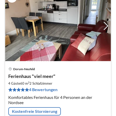
Dorum-Neufeld
Pre
Ferienhaus "viel meer"
ab
8
2
4 Gäste
60 m
2
Schlafzimmer
pr
4 Bewertungen
Na
Komfortables Ferienhaus für 4 Personen an der
Nordsee
Kostenfreie Stornierung