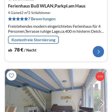
Pre
Ferienhaus Buß WLAN,Parkpl.am Haus
ab
7
2
4 Gäste
62 m
2
Schlafzimmer
pr
7 Bewertungen
Na
Freistehendes modern eingerichtetes Ferienhaus für 4
Personen,Terrasse ruhige Lage,ca.400 m hinterm Deich
Glasfaser,Sky,Nichtraucher,keine Haustiere,eigener
Kostenfreie Stornierung
Stellplatz am Haus,
78
€
ab
/ Nacht
15%