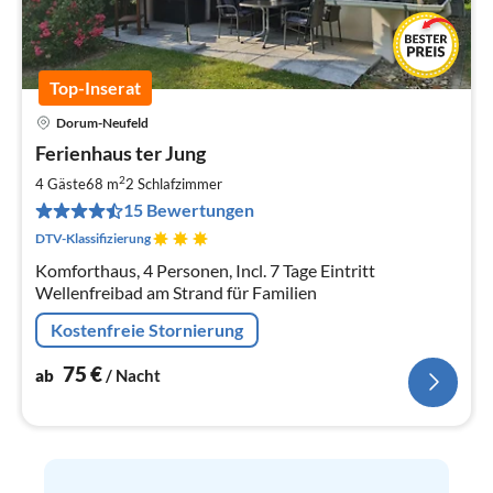
Top-Inserat
Dorum-Neufeld
Pre
Ferienhaus ter Jung
ab
7
2
4 Gäste
68 m
2
Schlafzimmer
pr
15 Bewertungen
Na
DTV-Klassifizierung
Komforthaus, 4 Personen, Incl. 7 Tage Eintritt
Wellenfreibad am Strand für Familien
Kostenfreie Stornierung
75
€
ab
/ Nacht