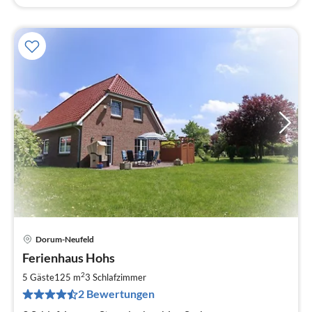
Dorum-Neufeld
Pre
Ferienhaus Hohs
ab
6
2
5 Gäste
125 m
3
Schlafzimmer
pr
2 Bewertungen
Na