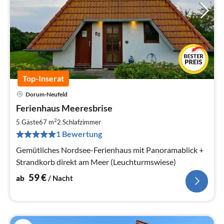
Top-Inserat
Dorum-Neufeld
Pre
Ferienhaus Meeresbrise
ab
5
2
5 Gäste
67 m
2
Schlafzimmer
pr
1 Bewertung
Na
Gemütliches Nordsee-Ferienhaus mit Panoramablick +
Strandkorb direkt am Meer (Leuchturmswiese)
59
€
ab
/ Nacht