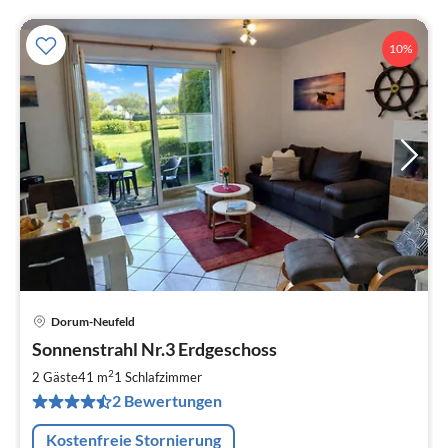
10%
Dorum-Neufeld
Pre
Sonnenstrahl Nr.3 Erdgeschoss
ab
6
2
2 Gäste
41 m
1
Schlafzimmer
pr
2 Bewertungen
Na
Kostenfreie Stornierung