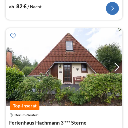
82
€
ab
/ Nacht
Top-Inserat
Dorum-Neufeld
Pre
Ferienhaus Hachmann 3 *** Sterne
ab