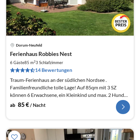
Dorum-Neufeld
Pre
Ferienhaus Robbies Nest
ab
8
2
6 Gäste
85 m
3
Schlafzimmer
pr
14 Bewertungen
Na
Traum-Ferienhaus an der südlichen Nordsee .
Familienfreundliche tolle Lage! Auf 85qm mit 3 SZ
können 6 Erwachsene, ein Kleinkind und max. 2 Hunde
einen tollen Urlaub genießen!
85
€
ab
/ Nacht