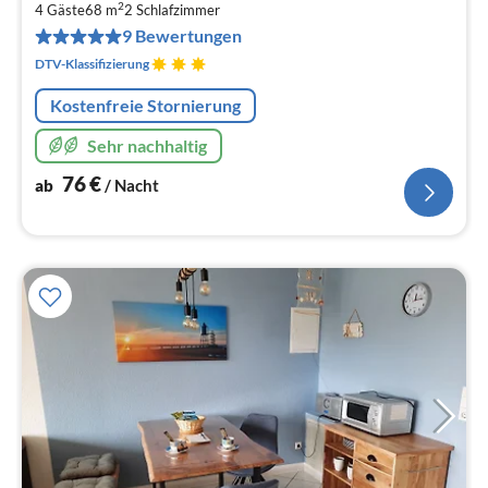
7
2
4 Gäste
68 m
2
Schlafzimmer
pr
9 Bewertungen
Na
DTV-Klassifizierung
Kostenfreie Stornierung
Sehr nachhaltig
76
€
ab
/ Nacht