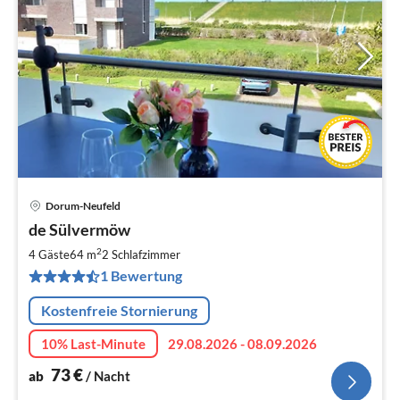
Dorum-Neufeld
Pre
de Sülvermöw
ab
7
2
4 Gäste
64 m
2
Schlafzimmer
pr
1 Bewertung
Na
Kostenfreie Stornierung
10% Last-Minute
29.08.2026 - 08.09.2026
73
€
ab
/ Nacht