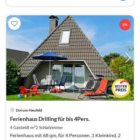
8%
Pre
Dorum-Neufeld
ab
6
Ferienhaus Drilling für bis 4Pers.
pr
2
4 Gäste
68 m
2
Schlafzimmer
Na
Ferienhaus mit 68 qm, für 4 Personen ,1 Kleinkind, 2