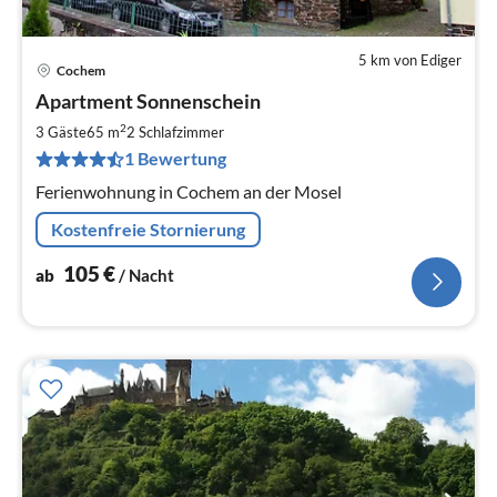
5 km von Ediger
Cochem
Pre
Apartment Sonnenschein
ab
1
2
3 Gäste
65 m
2
Schlafzimmer
pr
1 Bewertung
Na
Ferienwohnung in Cochem an der Mosel
Kostenfreie Stornierung
105
€
ab
/ Nacht