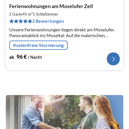
Pre
Ferienwohnungen am Moselufer Zell
ab
9
2
2 Gäste
45 m
1
Schlafzimmer
pr
2 Bewertungen
Na
Unsere Ferienwohnungen liegen direkt am Moselufer.
Panoramablick ins Moseltal: Auf die malerischen
Winzerhäuser, den romanischen Glockenturm und auf
Kostenfreie Stornierung
die Weinberge. Tolle Aussicht!
96
€
ab
/ Nacht