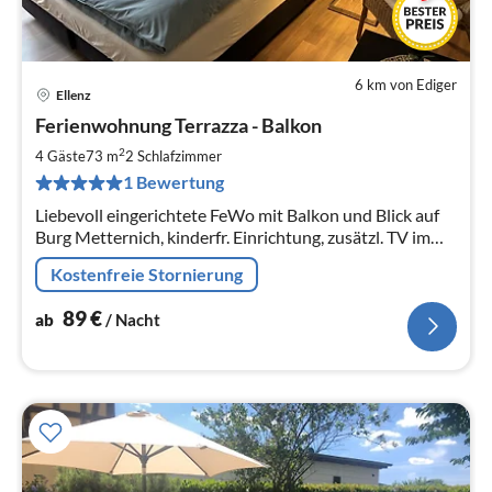
6 km von Ediger
Ellenz
Pre
Ferienwohnung Terrazza - Balkon
ab
9
2
4 Gäste
73 m
2
Schlafzimmer
pr
1 Bewertung
Na
Liebevoll eingerichtete FeWo mit Balkon und Blick auf
Burg Metternich, kinderfr. Einrichtung, zusätzl. TV im
Schlafzimmer, Boxspringbett, Hunde willkommen!!
Kostenfreie Stornierung
89
€
ab
/ Nacht