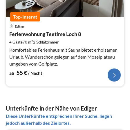
Top-Inserat
Pre
Ediger
ab
5
Ferienwohnung Teetime Loch 8
pr
2
4 Gäste
70 m
2
Schlafzimmer
Na
Komfortables Ferienhaus mit Sauna bietet erholsamen
Urlaub. Wunderschön gelegen auf dem Moselplateau
umgeben vom Golfplatz.
55
€
ab
/ Nacht
Unterkünfte in der Nähe von Ediger
Diese Unterkünfte entsprechen Ihrer Suche, liegen
jedoch außerhalb des Zielortes.