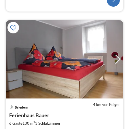
4 km von Ediger
Pre
Briedern
ab
8
Ferienhaus Bauer
pr
2
6 Gäste
100 m
3
Schlafzimmer
Na