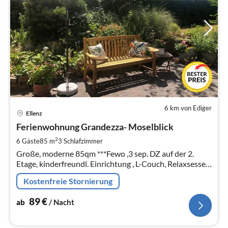
6 km von Ediger
Pre
Ellenz
ab
9
Ferienwohnung Grandezza- Moselblick
pr
2
6 Gäste
85 m
3
Schlafzimmer
Na
Große, moderne 85qm ***Fewo ,3 sep. DZ auf der 2.
Etage, kinderfreundl. Einrichtung , L-Couch, Relaxsessel
,gr. Garten mit Freisitz und Schwenkgrill, Hunde
Kostenfreie Stornierung
willkommen!
89
€
ab
/ Nacht