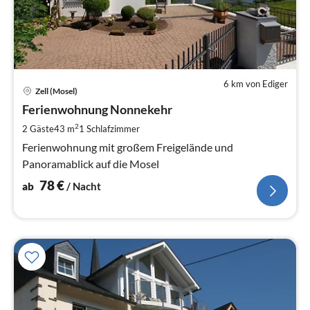
6 km von Ediger
Pre
Zell (Mosel)
ab
7
Ferienwohnung Nonnekehr
pr
2
2 Gäste
43 m
1
Schlafzimmer
Na
Ferienwohnung mit großem Freigelände und
Panoramablick auf die Mosel
78
€
ab
/ Nacht