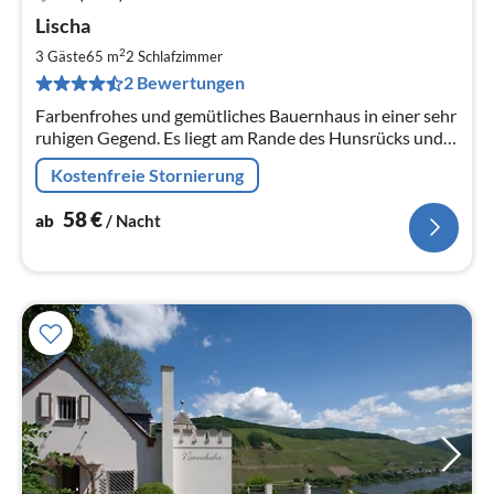
Pre
Lischa
ab
5
2
3 Gäste
65 m
2
Schlafzimmer
pr
2 Bewertungen
Na
Farbenfrohes und gemütliches Bauernhaus in einer sehr
ruhigen Gegend. Es liegt am Rande des Hunsrücks und
nur 10 Minuten von verschiedenen Orten an der Mosel
Kostenfreie Stornierung
entfernt.
58
€
ab
/ Nacht