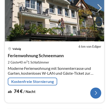
6 km von Ediger
Pre
Valwig
ab
7
Ferienwohnung Schneemann
pr
2
2 Gäste
40 m
1
Schlafzimmer
Na
Moderne Ferienwohnung mit Sonnenterrasse und
Garten, kostenloses W-LAN und Gäste-Ticket zur
Nutzung von Bus&Bahn. Nur 3 km vom Touristen-
Kostenfreie Stornierung
Zentrum Cochem entfernt.
74
€
ab
/ Nacht