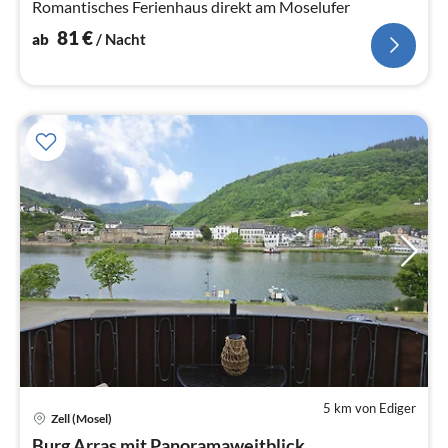
Romantisches Ferienhaus direkt am Moselufer
81
€
ab
/ Nacht
5 km von Ediger
Pre
Zell (Mosel)
ab
Burg Arras mit Panoramaweitblick