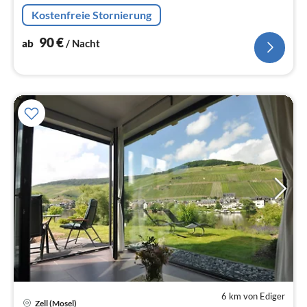
Freisitz anbieten. Ruhig gelegen, bis zur Altstadt Zell ca.
Kostenfreie Stornierung
1,7 km.
90
€
ab
/ Nacht
6 km von Ediger
Zell (Mosel)