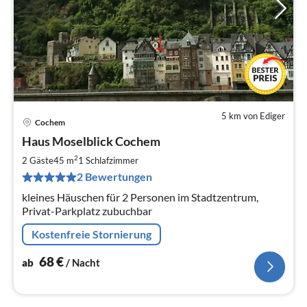
5 km von Ediger
Cochem
Pre
Haus Moselblick Cochem
ab
6
2
2 Gäste
45 m
1
Schlafzimmer
pr
2 Bewertungen
Na
kleines Häuschen für 2 Personen im Stadtzentrum,
Privat-Parkplatz zubuchbar
Kostenfreie Stornierung
68
€
ab
/ Nacht