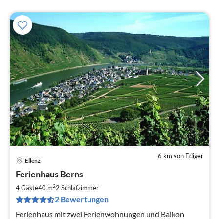
6 km von Ediger
Ellenz
Pre
Ferienhaus Berns
ab
6
2
4 Gäste
40 m
2
Schlafzimmer
pr
2 Bewertungen
Na
Ferienhaus mit zwei Ferienwohnungen und Balkon