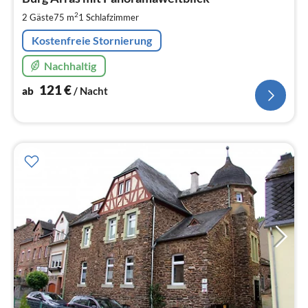
1
pr
2
2 Gäste
75 m
1
Schlafzimmer
Na
Kostenfreie Stornierung
Nachhaltig
121
€
ab
/ Nacht