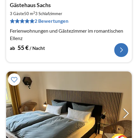
Pre
Gästehaus Sachs
ab
5
2
3 Gäste
50 m
3
Schlafzimmer
pr
2 Bewertungen
Na
Ferienwohnungen und Gästezimmer im romantischen
Ellenz
55
€
ab
/ Nacht