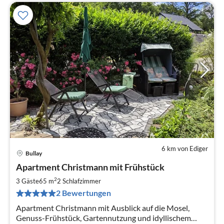
6 km von Ediger
Bullay
Pre
Apartment Christmann mit Frühstück
ab
9
2
3 Gäste
65 m
2
Schlafzimmer
pr
2 Bewertungen
Na
Apartment Christmann mit Ausblick auf die Mosel,
Genuss-Frühstück, Gartennutzung und idyllischem