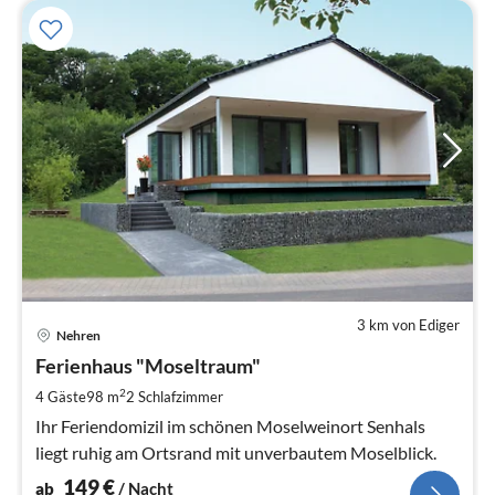
3 km von Ediger
Pre
Nehren
ab
1
Ferienhaus "Moseltraum"
pr
2
4 Gäste
98 m
2
Schlafzimmer
Na
Ihr Feriendomizil im schönen Moselweinort Senhals
liegt ruhig am Ortsrand mit unverbautem Moselblick.
149
€
ab
/ Nacht