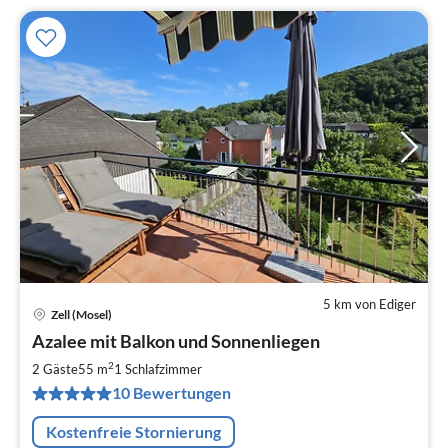
5 km von Ediger
Zell (Mosel)
Pre
Azalee mit Balkon und Sonnenliegen
ab
7
2
2 Gäste
55 m
1
Schlafzimmer
pr
10 Bewertungen
Na
Kostenfreie Stornierung