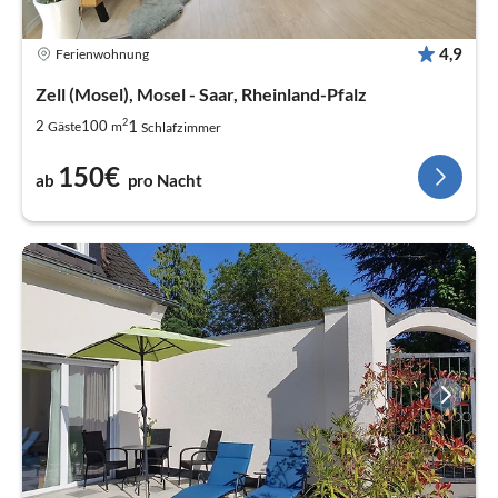
4,9
Ferienwohnung
Zell (Mosel), Mosel - Saar, Rheinland-Pfalz
2
1
2
100
Gäste
m
Schlafzimmer
150€
ab
pro Nacht