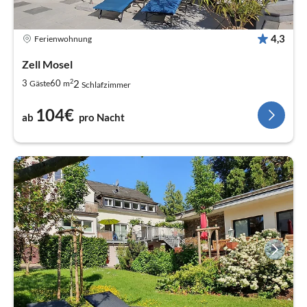
4,3
Ferienwohnung
Zell Mosel
2
2
3
60
Gäste
m
Schlafzimmer
104€
ab
pro Nacht