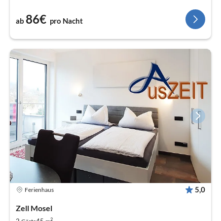
86€
ab
pro Nacht
5,0
Ferienhaus
Zell Mosel
2
2
45