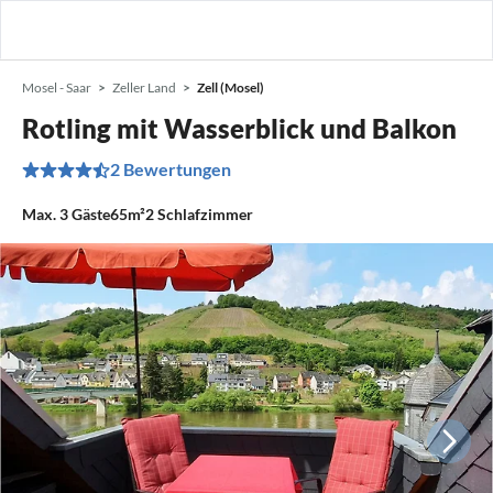
Mosel - Saar
Zeller Land
Zell (Mosel)
Rotling mit Wasserblick und Balkon
2 Bewertungen
Max.
3
Gäste
65m²
2
Schlafzimmer