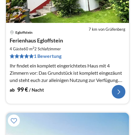
7 km von Gräfenberg
Egloffstein
Pre
Ferienhaus Egloffstein
ab
9
2
4 Gäste
60 m
2
Schlafzimmer
pr
1 Bewertung
Na
Ihr findet ein komplett eingerichtetes Haus mit 4
Zimmern vor: Das Grundstück ist komplett eingezäunt
und steht euch zur alleinigen Nutzung zur Verfügung.
Kostenloses WLAN 1000Mbit
99
€
ab
/ Nacht