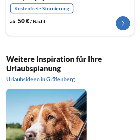
Essecke,Doppel- u. Einzelschlafzimmer, Dusche + WC,
Kostenfreie Stornierung
große Terrasse+ Liegewiese
50
€
ab
/ Nacht
Weitere Inspiration für Ihre
Urlaubsplanung
Urlaubsideen in Gräfenberg