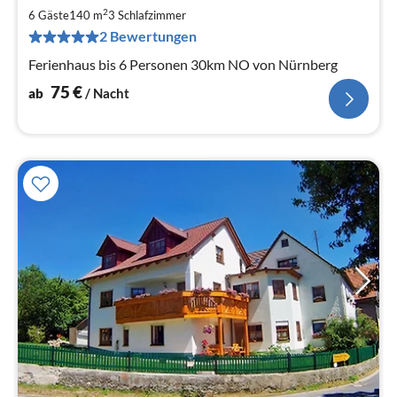
7
2
6 Gäste
140 m
3
Schlafzimmer
pr
2 Bewertungen
Na
Ferienhaus bis 6 Personen 30km NO von Nürnberg
75
€
ab
/ Nacht