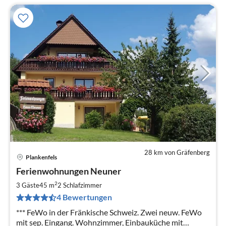
28 km von Gräfenberg
Plankenfels
Pre
Ferienwohnungen Neuner
ab
5
2
3 Gäste
45 m
2
Schlafzimmer
pr
4 Bewertungen
Na
*** FeWo in der Fränkische Schweiz. Zwei neuw. FeWo
mit sep. Eingang. Wohnzimmer, Einbauküche mit