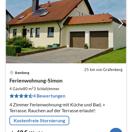
25 km von Gräfenberg
Bamberg
Pre
Ferienwohnung-Simon
ab
6
2
4 Gäste
80 m
3
Schlafzimmer
pr
4 Bewertungen
Na
4 Zimmer Ferienwohnung mit Küche und Bad, +
Terrasse. Rauchen auf der Terrasse erlaubt!
Kostenfreie Stornierung