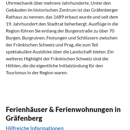
Uhrmechanik über mehrere Jahrhunderte. Unter den
Gebäuden im historischen Zentrum ist das Gräfenberger
Rathaus zu nennen, das 1689 erbaut wurde und seit dem
19. Jahrhundert den Stadtrat beherbergt. Ausflüge in die
Region führen Sie entlang der Burgenstraße zu über 70
Burgen, Burgruinen, Festungen und Schlössern zwischen
der Fränkischen Schweiz und Prag, die zum Teil
spektakuläre Ausblicke über die Landschaft bieten. Ein
weiteres Highlight der Fränkischen Schweiz sind die
Höhlen, die die eigentliche Initialzündung für den
Tourismus in der Region waren.
Was kann man in Gräfenberg mit Kindern
Was hat die regionale Küche von
Was sind beliebte Anreisewege nach
machen?
Gräfenberg zu bieten?
Gräfenberg?
Wandern zwischen Kloster und Teufelstisch
Die Fränkische Küche – Im Land der Biere und
Gräfenberg – Das Tor zur Fränkischen Schweiz
Bratwürste
Ferienhäuser & Ferienwohnungen in
Ihre Ferienwohnung in Gräfenberg liegt am Rande der
Gräfenberg liegt im Landkreis Forchheim nordöstlich von
Fränkischen Schweiz, einem Naherholungsgebiet mit gut
Eines vorweg: Vegetarier haben es in Franken (vor allem in
Nürnberg
und südwestlich von
Bamberg
in
Oberfranken
.
Gräfenberg
ausgebautem Wander- und Radwegnetz. Städter aus Fürth,
ländlichen Regionen) schwer. Eine Ausnahme bildet die
Die Stadt gilt als Tor zur
Fränkischen Schweiz
. Sie erreichen
Hilfreiche Informationen
Nürnberg und Erlangen nutzen die mittelalterliche Altstadt
Spargelzeit. Denn die fränkische Küche ist von
Ihre Ferienwohnung von privat in Gräfenberg bequem mit