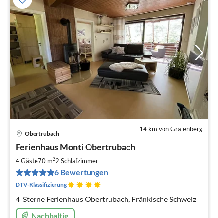
14 km von Gräfenberg
Obertrubach
Pre
Ferienhaus Monti Obertrubach
ab
7
2
4 Gäste
70 m
2
Schlafzimmer
pr
6 Bewertungen
Na
DTV-Klassifizierung
4-Sterne Ferienhaus Obertrubach, Fränkische Schweiz
Nachhaltig