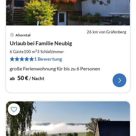
26 km von Gräfenberg
Ahorntal
Pre
Urlaub bei Familie Neubig
ab
5
2
6 Gäste
100 m
3
Schlafzimmer
pr
1 Bewertung
Na
große Ferienwohnung für bis zu 6 Personen
50
€
ab
/ Nacht