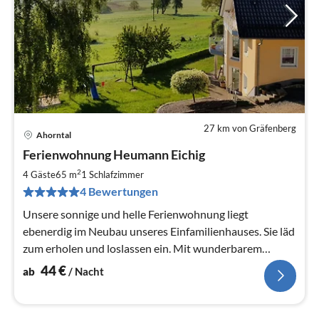
27 km von Gräfenberg
Ahorntal
Pre
Ferienwohnung Heumann Eichig
ab
4
2
4 Gäste
65 m
1
Schlafzimmer
pr
4 Bewertungen
Na
Unsere sonnige und helle Ferienwohnung liegt
ebenerdig im Neubau unseres Einfamilienhauses. Sie läd
zum erholen und loslassen ein. Mit wunderbarem
Panuramer Blick ins Ahorntal.
44
€
ab
/ Nacht