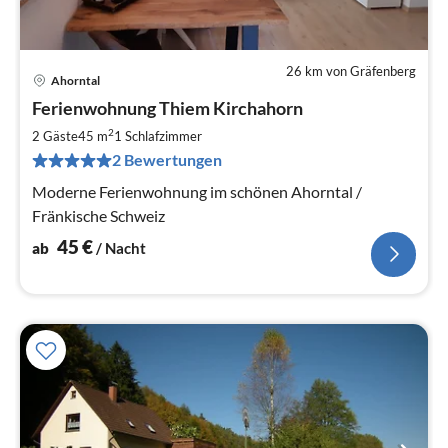
26 km von Gräfenberg
Ahorntal
Pre
Ferienwohnung Thiem Kirchahorn
ab
4
2
2 Gäste
45 m
1
Schlafzimmer
pr
2 Bewertungen
Na
Moderne Ferienwohnung im schönen Ahorntal /
Fränkische Schweiz
45
€
ab
/ Nacht