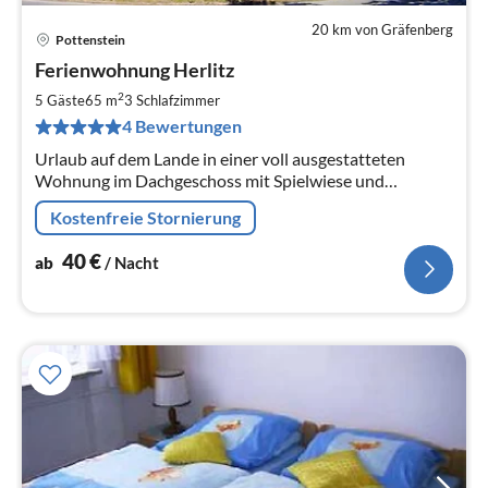
20 km von Gräfenberg
Pottenstein
Pre
Ferienwohnung Herlitz
ab
4
2
5 Gäste
65 m
3
Schlafzimmer
pr
4 Bewertungen
Na
Urlaub auf dem Lande in einer voll ausgestatteten
Wohnung im Dachgeschoss mit Spielwiese und
Grillmöglichkeit im Garten
Kostenfreie Stornierung
40
€
ab
/ Nacht