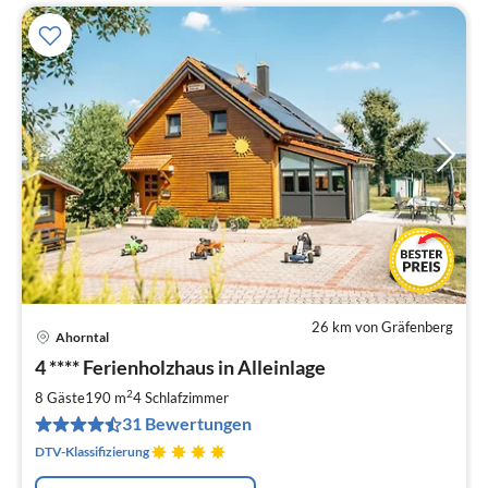
26 km von Gräfenberg
Ahorntal
Pre
4 **** Ferienholzhaus in Alleinlage
ab
1
2
8 Gäste
190 m
4
Schlafzimmer
pr
31 Bewertungen
Na
DTV-Klassifizierung