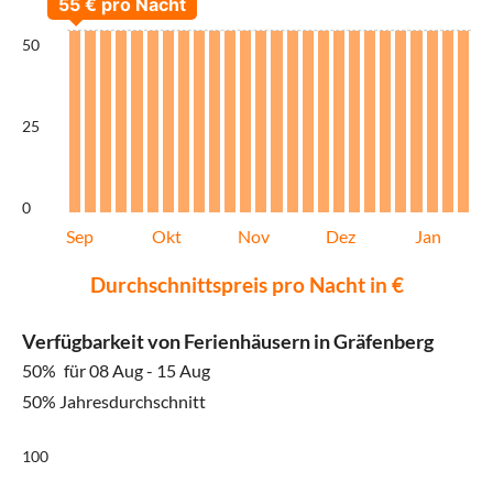
50
25
0
Sep
Okt
Nov
Dez
Jan
Durchschnittspreis pro Nacht in €
Verfügbarkeit von Ferienhäusern in Gräfenberg
50%
für 08 Aug - 15 Aug
50% Jahresdurchschnitt
100