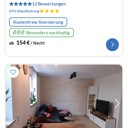
pr
12 Bewertungen
Na
DTV-Klassifizierung
Kostenfreie Stornierung
Besonders nachhaltig
154
€
ab
/ Nacht