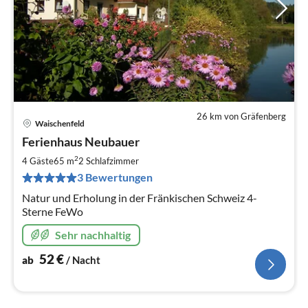
26 km von Gräfenberg
Waischenfeld
Pre
Ferienhaus Neubauer
ab
5
2
4 Gäste
65 m
2
Schlafzimmer
pr
3 Bewertungen
Na
Natur und Erholung in der Fränkischen Schweiz 4-
Sterne FeWo
Sehr nachhaltig
52
€
ab
/ Nacht