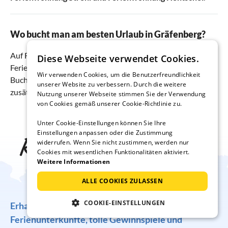
Wo bucht man am besten Urlaub in Gräfenberg?
Auf Ferienhausmiete.de finden Sie die besten
Diese Webseite verwendet Cookies.
Ferienwohnungen & Ferienhäuser zum günstigsten Preis.
Wir verwenden Cookies, um die Benutzerfreundlichkeit
Buchen Sie direkt beim Vermieter und sparen Sie sich
unserer Website zu verbessern. Durch die weitere
zusätzliche Gebühren.
Nutzung unserer Webseite stimmen Sie der Verwendung
von Cookies gemäß unserer Cookie-Richtlinie zu.
Unter Cookie-Einstellungen können Sie Ihre
Einstellungen anpassen oder die Zustimmung
Reise-Inspiration frei
widerrufen. Wenn Sie nicht zustimmen, werden nur
Cookies mit wesentlichen Funktionalitäten aktiviert.
Weitere Informationen
Haus
ALLE COOKIES ZULASSEN
COOKIE-EINSTELLUNGEN
Erhalten Sie regelmäßig Angebote für traumhafte
Ferienunterkünfte, tolle Gewinnspiele und