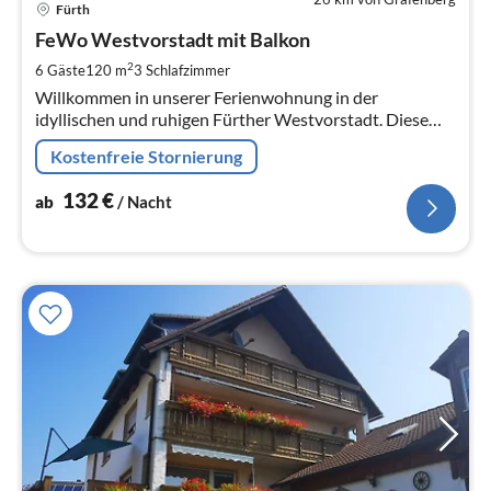
Pre
Fürth
ab
1
FeWo Westvorstadt mit Balkon
pr
2
6 Gäste
120 m
3
Schlafzimmer
Na
Willkommen in unserer Ferienwohnung in der
idyllischen und ruhigen Fürther Westvorstadt. Diese
großräumige Ferienwohnung bietet Platz für die ganze
Kostenfreie Stornierung
Familie und Angehörige. Zudem
132
€
ab
/ Nacht