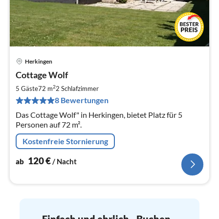
Herkingen
Pre
Cottage Wolf
ab
1
2
5 Gäste
72 m
2
Schlafzimmer
pr
8 Bewertungen
Na
Das Cottage Wolf" in Herkingen, bietet Platz für 5
Personen auf 72 m².
Kostenfreie Stornierung
120
€
ab
/ Nacht
Einfach und ehrlich - Buchen