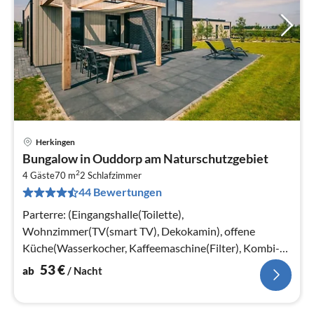
Herkingen
Pre
Bungalow in Ouddorp am Naturschutzgebiet
ab
2
5
4 Gäste
70 m
2
Schlafzimmer
44 Bewertungen
pr
Na
Parterre: (Eingangshalle(Toilette),
Wohnzimmer(TV(smart TV), Dekokamin), offene
Küche(Wasserkocher, Kaffeemaschine(Filter), Kombi-
Mikrowelle, Spülmaschine, Kühlschrank)
53
€
ab
/ Nacht