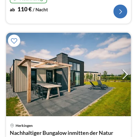
110
€
ab
/ Nacht
Herkingen
Pre
Nachhaltiger Bungalow inmitten der Natur
ab