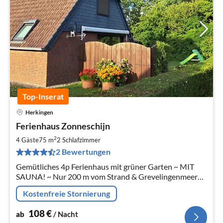
Top-Inserat
Herkingen
Pre
Ferienhaus Zonneschijn
ab
1
2
4 Gäste
75 m
2
Schlafzimmer
pr
2 Bewertungen
Na
Gemütliches 4p Ferienhaus mit grüner Garten ~ MIT
SAUNA! ~ Nur 200 m vom Strand & Grevelingenmeer
entfernt ~ Nur 20 Minuten von Ouddorp an Nordsee
Kostenfreie Stornierung
entfernt ~ Superhost auf AirBnB!
108
€
ab
/ Nacht