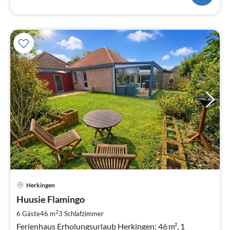
Pre
Herkingen
ab
1
Huusie Flamingo
pr
2
6 Gäste
46 m
3
Schlafzimmer
Na
Ferienhaus Erholungsurlaub Herkingen: 46 m², 1