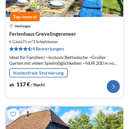
Top-Inserat
Herkingen
Pre
Ferienhaus Grevelingenmeer
ab
1
2
6 Gäste
75 m
3
Schlafzimmer
pr
4 Bewertungen
Na
Ideal für Familien! ~Inclusiv Bettwäsche ~Großer
Garten mit vielen Spielmöglichkeiten ~NUR 200 m vom
Strand & Grevelingenmeer entfernt! ~in der Nähe der
Kostenfreie Stornierung
Küste von Ouddorp /Nordsee
117
€
ab
/ Nacht