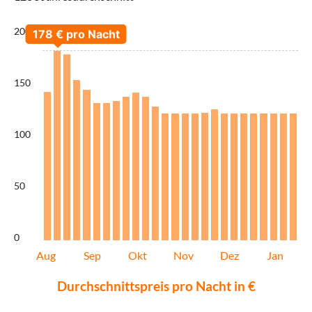
200
150
100
50
0
Aug
Sep
Okt
Nov
Dez
Jan
Durchschnittspreis pro Nacht in €