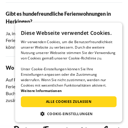
Gibt es hundefreundliche Ferienwohnungen in
Herkingen?
Diese Webseite verwendet Cookies.
Ja, in Herkingen gibt es
10
Ferienhäuser und
Ferienwohnungen, in denen Sie mit Ihrem Hund urlauben
Wir verwenden Cookies, um die Benutzerfreundlichkeit
können.
unserer Website zu verbessern. Durch die weitere
Nutzung unserer Webseite stimmen Sie der Verwendung
von Cookies gemäß unserer Cookie-Richtlinie zu.
Wo bucht man am besten Urlaub in Herkingen?
Unter Cookie-Einstellungen können Sie Ihre
Einstellungen anpassen oder die Zustimmung
Auf Ferienhausmiete.de finden Sie die besten
widerrufen. Wenn Sie nicht zustimmen, werden nur
Cookies mit wesentlichen Funktionalitäten aktiviert.
Ferienwohnungen & Ferienhäuser zum günstigsten Preis.
Weitere Informationen
Buchen Sie direkt beim Vermieter und sparen Sie sich
zusätzliche Gebühren.
ALLE COOKIES ZULASSEN
COOKIE-EINSTELLUNGEN