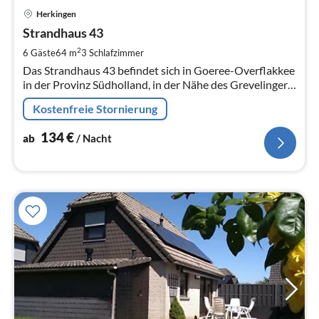
Pre
Herkingen
ab
1
Strandhaus 43
pr
2
6 Gäste
64 m
3
Schlafzimmer
Na
Das Strandhaus 43 befindet sich in Goeree-Overflakkee
in der Provinz Südholland, in der Nähe des Grevelinger
Sees und des Nordseestrandes.
Kostenfreie Stornierung
134
€
ab
/ Nacht