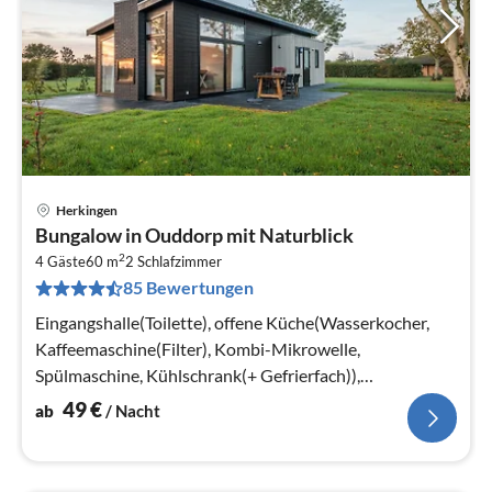
Herkingen
Pre
Bungalow in Ouddorp mit Naturblick
ab
2
5
4 Gäste
60 m
2
Schlafzimmer
85 Bewertungen
pr
Na
Eingangshalle(Toilette), offene Küche(Wasserkocher,
Kaffeemaschine(Filter), Kombi-Mikrowelle,
Spülmaschine, Kühlschrank(+ Gefrierfach)),
Wohn/Esszimmer(TV(smart TV), Dekokamin)
49
€
ab
/ Nacht