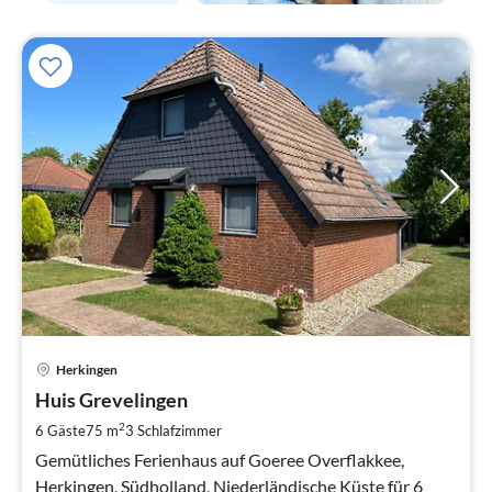
Pre
Herkingen
ab
1
Huis Grevelingen
pr
2
6 Gäste
75 m
3
Schlafzimmer
Na
Gemütliches Ferienhaus auf Goeree Overflakkee,
Herkingen, Südholland, Niederländische Küste für 6