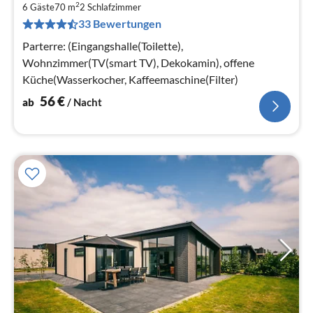
2
5
6 Gäste
70 m
2
Schlafzimmer
33 Bewertungen
pr
Na
Parterre: (Eingangshalle(Toilette),
Wohnzimmer(TV(smart TV), Dekokamin), offene
Küche(Wasserkocher, Kaffeemaschine(Filter)
56
€
ab
/ Nacht