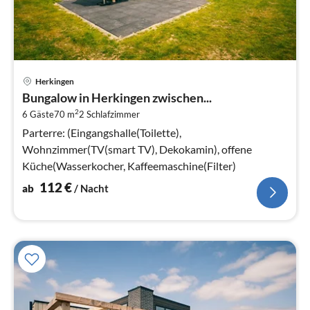
Pre
Herkingen
ab
Bungalow in Herkingen zwischen...
1
2
6 Gäste
70 m
2
Schlafzimmer
pr
Na
Parterre: (Eingangshalle(Toilette),
Wohnzimmer(TV(smart TV), Dekokamin), offene
Küche(Wasserkocher, Kaffeemaschine(Filter)
112
€
ab
/ Nacht