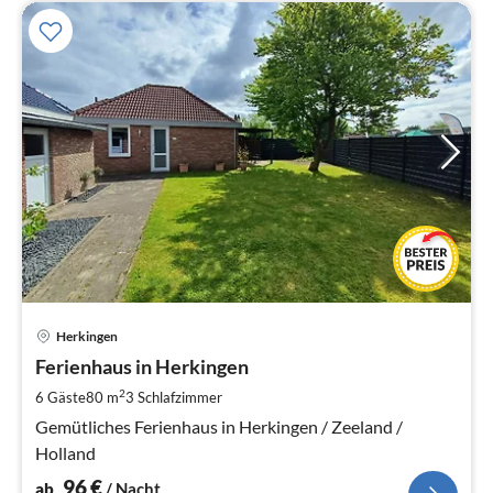
Pre
Herkingen
ab
9
Ferienhaus in Herkingen
pr
2
6 Gäste
80 m
3
Schlafzimmer
Na
Gemütliches Ferienhaus in Herkingen / Zeeland /
Holland
96
€
ab
/ Nacht