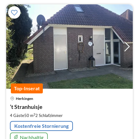
Top-Inserat
Pre
Herkingen
ab
1
‘t Stranhuisje
pr
2
4 Gäste
50 m
2
Schlafzimmer
Na
Kostenfreie Stornierung
Nachhaltig