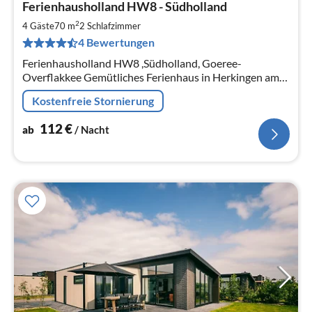
Ferienhausholland HW8 - Südholland
ab
1
2
4 Gäste
70 m
2
Schlafzimmer
pr
4 Bewertungen
Na
Ferienhausholland HW8 ,Südholland, Goeree-
Overflakkee Gemütliches Ferienhaus in Herkingen am
Grevelingen Meer und nah an der Nordsee ca.70m², für
Kostenfreie Stornierung
4 Personen. (6- nach Rücksprache)
112
€
ab
/ Nacht