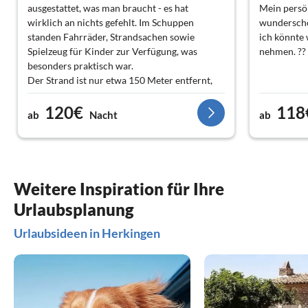
ausgestattet, was man braucht - es hat
Mein persön
wirklich an nichts gefehlt. Im Schuppen
wunderschö
standen Fahrräder, Strandsachen sowie
ich könnte 
Spielzeug für Kinder zur Verfügung, was
nehmen. ??
besonders praktisch war.
Der Strand ist nur etwa 150 Meter entfernt,
und das Ferienhaus liegt in einer angenehmer
120€
118
ruhigen Lage. Parken vor dem Haus, Garten ist
ab
Nacht
ab
Hunde freundlich eingezäunt. Der Kontakt zu
den Eigentümern war jederzeit möglich und
unkompliziert. Wir haben uns rundum
wohlgefühlt und kommen gerne wieder!
Weitere Inspiration für Ihre
Urlaubsplanung
Urlaubsideen in Herkingen