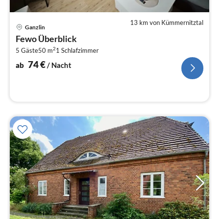
13 km von Kümmernitztal
Pre
Ganzlin
ab
Fewo Überblick
7
2
5 Gäste
50 m
1
Schlafzimmer
pr
Na
74
€
ab
/ Nacht