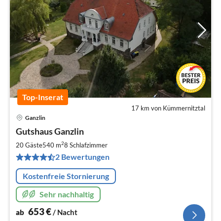
Top-Inserat
17 km von Kümmernitztal
Ganzlin
Pre
Gutshaus Ganzlin
ab
6
2
20 Gäste
540 m
8
Schlafzimmer
pr
2 Bewertungen
Na
Kostenfreie Stornierung
Sehr nachhaltig
653
€
ab
/ Nacht