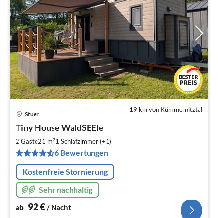
19 km von Kümmernitztal
Stuer
Pre
Tiny House WaldSEEle
ab
9
2
2 Gäste
21 m
1
Schlafzimmer (+1)
pr
6 Bewertungen
Na
Kostenfreie Stornierung
Sehr nachhaltig
92
€
ab
/ Nacht