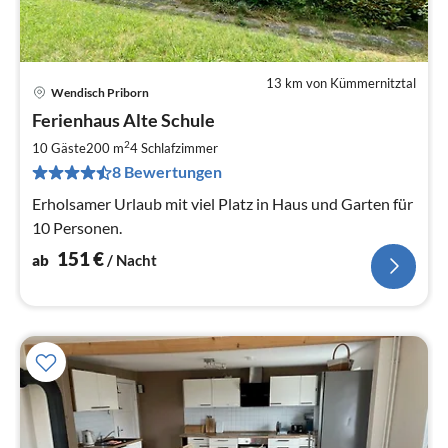
13 km von Kümmernitztal
Wendisch Priborn
Pre
Ferienhaus Alte Schule
ab
1
2
10 Gäste
200 m
4
Schlafzimmer
pr
8 Bewertungen
Na
Erholsamer Urlaub mit viel Platz in Haus und Garten für
10 Personen.
151
€
ab
/ Nacht