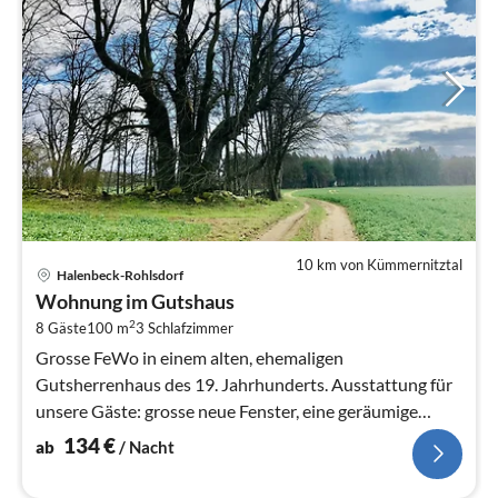
10 km von Kümmernitztal
Pre
Halenbeck-Rohlsdorf
ab
Wohnung im Gutshaus
1
2
8 Gäste
100 m
3
Schlafzimmer
pr
Na
Grosse FeWo in einem alten, ehemaligen
Gutsherrenhaus des 19. Jahrhunderts. Ausstattung für
unsere Gäste: grosse neue Fenster, eine geräumige
Küche mit Fernseher und Geschirrspüler...
134
€
ab
/ Nacht