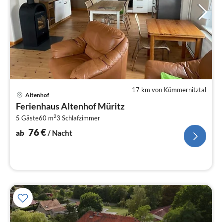
17 km von Kümmernitztal
Pre
Altenhof
ab
Ferienhaus Altenhof Müritz
7
2
5 Gäste
60 m
3
Schlafzimmer
pr
Na
76
€
ab
/ Nacht