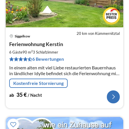
20 km von Kümmernitztal
Siggelkow
Pre
Ferienwohnung Kerstin
ab
3
2
6 Gäste
90 m
3
Schlafzimmer
pr
6 Bewertungen
Na
In einem alten mit viel Liebe restaurierten Bauernhaus
in ländlicher Idylle befindet sich die Ferienwohnung mit
einer Größe von ca 90 qm , umgeben von einem großen
Kostenfreie Stornierung
Garten .
35
€
ab
/ Nacht