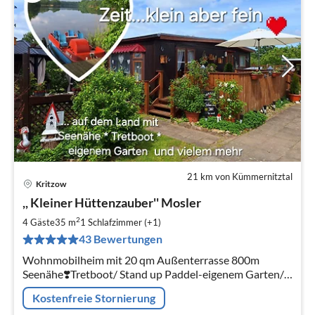
21 km von Kümmernitztal
Kritzow
Pre
,, Kleiner Hüttenzauber'' Mosler
ab
6
2
4 Gäste
35 m
1
Schlafzimmer (+1)
pr
43 Bewertungen
Na
Wohnmobilheim mit 20 qm Außenterrasse 800m
Seenähe❣️Tretboot/ Stand up Paddel-eigenem Garten/
Pavillon/Fahrräder/Trampolin -etwas für
Kostenfreie Stornierung
Naturliebhaber❤Romantiker❤Kleiner Familie❤