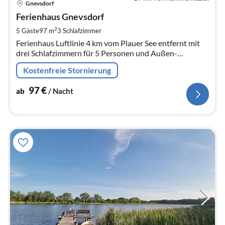
Gnevsdorf
ab
9
Ferienhaus Gnevsdorf
pr
2
5 Gäste
97 m
3
Schlafzimmer
Na
Ferienhaus Luftlinie 4 km vom Plauer See entfernt mit
drei Schlafzimmern für 5 Personen und Außen-
Whirlpool
Kostenfreie Stornierung
97
€
ab
/ Nacht