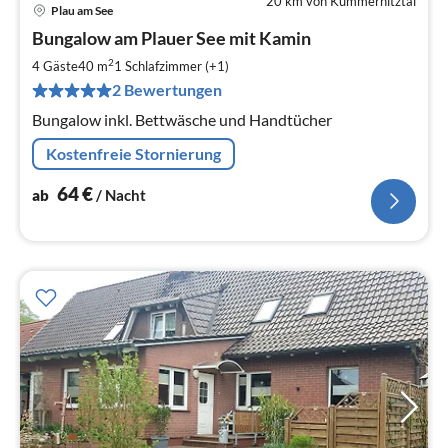
20 km von Kümmernitztal
Plau am See
Pre
Bungalow am Plauer See mit Kamin
ab
6
2
4 Gäste
40 m
1
Schlafzimmer (+1)
pr
2 Bewertungen
Na
Bungalow inkl. Bettwäsche und Handtücher
Kostenfreie Stornierung
64
€
ab
/ Nacht