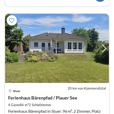
20 km von Kümmernitztal
Pre
Stuer
ab
7
Ferienhaus Bärenpfad / Plauer See
pr
2
4 Gäste
86 m
2
Schlafzimmer
Na
Ferienhaus Bärenpfad in Stuer: 96 m², 2 Zimmer, Platz