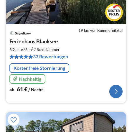
19 km von Kümmernitztal
Siggelkow
Pre
Ferienhaus Blanksee
ab
6
2
6 Gäste
76 m
2
Schlafzimmer
pr
33 Bewertungen
Na
Kostenfreie Stornierung
Nachhaltig
61
€
ab
/ Nacht