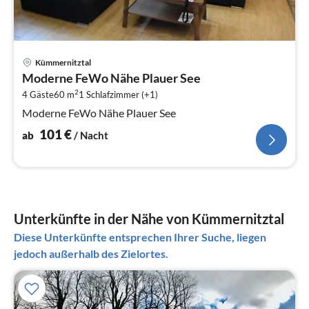
Pre
Kümmernitztal
ab
Moderne FeWo Nähe Plauer See
1
2
4 Gäste
60 m
1
Schlafzimmer (+1)
pr
Na
Moderne FeWo Nähe Plauer See
101
€
ab
/ Nacht
Unterkünfte in der Nähe von Kümmernitztal
Diese Unterkünfte entsprechen Ihrer Suche, liegen
jedoch außerhalb des Zielortes.