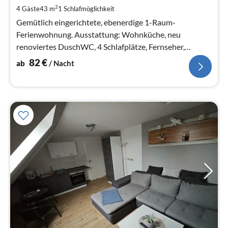
8
2
4 Gäste
43 m
1
Schlafmöglichkeit
pr
Na
Gemütlich eingerichtete, ebenerdige 1-Raum-
Ferienwohnung. Ausstattung: Wohnküche, neu
renoviertes DuschWC, 4 Schlafplätze, Fernseher,
Kaminofen in der Küche, Gemeinschaftswaschmasc...
82
€
ab
/ Nacht