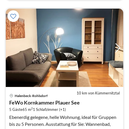
10 km von Kümmernitztal
Pre
Halenbeck-Rohlsdorf
ab
FeWo Kornkammer Plauer See
1
2
5 Gäste
65 m
1
Schlafzimmer (+1)
pr
Na
Ebenerdig gelegene, helle Wohnung, ideal für Gruppen
bis zu 5 Personen. Ausstattung für Sie: Wannenbad,