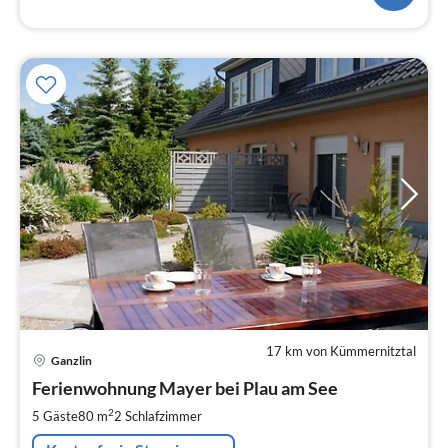
17 km von Kümmernitztal
Pre
Ganzlin
ab
7
Ferienwohnung Mayer bei Plau am See
pr
2
5 Gäste
80 m
2
Schlafzimmer
Na