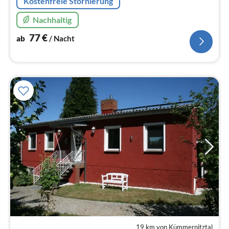
Kostenfreie Stornierung
Nachhaltig
77
€
ab
/ Nacht
19 km von Kümmernitztal
Pre