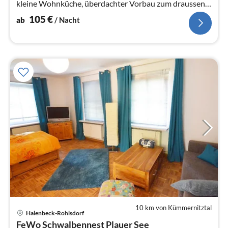
kleine Wohnküche, überdachter Vorbau zum draussen
sitzen, Gemeinschaftswasch...
105
€
ab
/ Nacht
10 km von Kümmernitztal
Pre
Halenbeck-Rohlsdorf
ab
FeWo Schwalbennest Plauer See