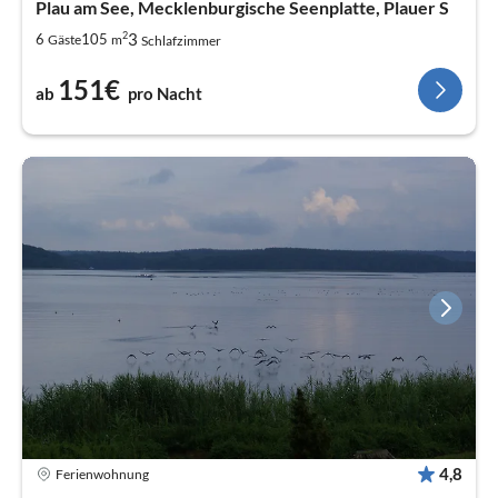
Plau am See, Mecklenburgische Seenplatte, Plauer S
2
3
6
105
Gäste
m
Schlafzimmer
151€
ab
pro Nacht
4,8
Ferienwohnung