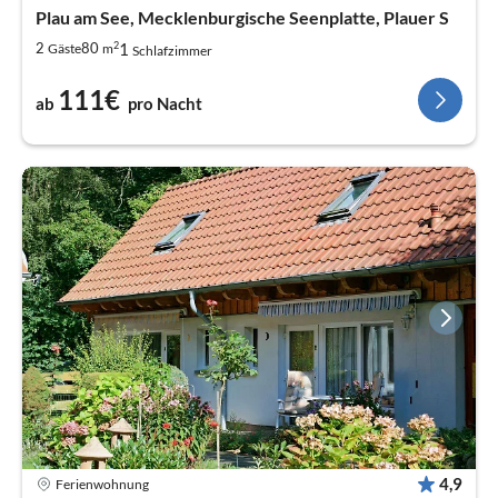
Plau am See, Mecklenburgische Seenplatte, Plauer S
2
1
2
80
Gäste
m
Schlafzimmer
111€
ab
pro Nacht
4,9
Ferienwohnung