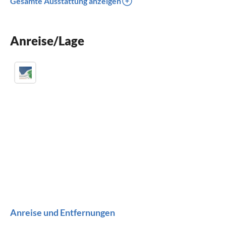
Gesamte Ausstattung anzeigen
Spülmaschine
Waschmaschine
Anreise/Lage
Kamin
Anreise und Entfernungen