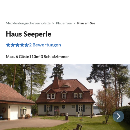
Mecklenburgische Seenplatte
Plauer See
Plau am See
Haus Seeperle
2 Bewertungen
Max.
6
Gäste
110m²
3
Schlafzimmer