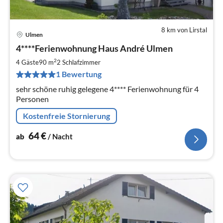
8 km von Lirstal
Ulmen
Pre
4****Ferienwohnung Haus André Ulmen
ab
6
2
4 Gäste
90 m
2
Schlafzimmer
pr
1 Bewertung
Na
sehr schöne ruhig gelegene 4**** Ferienwohnung für 4
Personen
Kostenfreie Stornierung
64
€
ab
/ Nacht