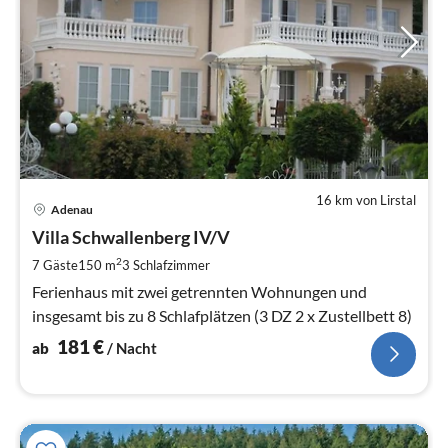
16 km von Lirstal
Pre
Adenau
ab
1
Villa Schwallenberg IV/V
pr
2
7 Gäste
150 m
3
Schlafzimmer
Na
Ferienhaus mit zwei getrennten Wohnungen und
insgesamt bis zu 8 Schlafplätzen (3 DZ 2 x Zustellbett 8)
181
€
ab
/ Nacht