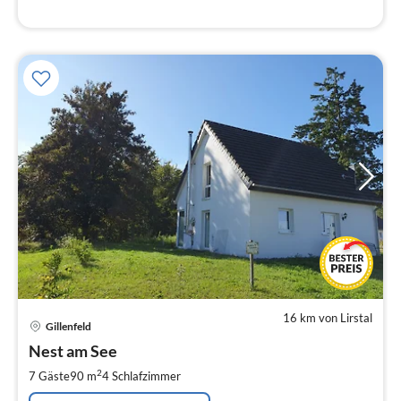
16 km von Lirstal
Pre
Gillenfeld
ab
1
Nest am See
pr
2
7 Gäste
90 m
4
Schlafzimmer
Na