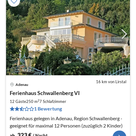
16 km von Lirstal
Adenau
Pre
Ferienhaus Schwallenberg VI
ab
3
2
12 Gäste
250 m
7
Schlafzimmer
pr
1 Bewertung
Na
Ferienhaus gelegen in Adenau, Region Schwallenberg -
geeignet für maximal 12 Personen (zuzüglich 2 Kinder)
323
€
ab
/ Nacht