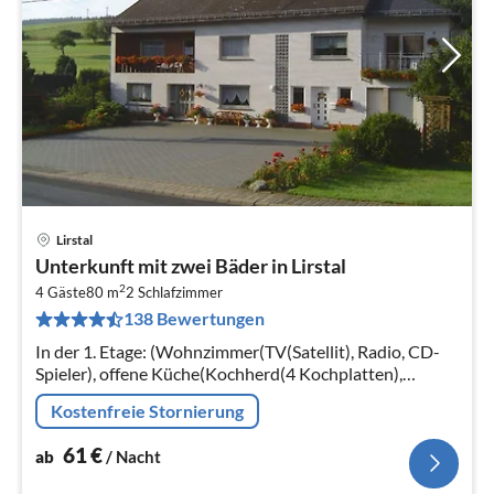
Lirstal
Pre
Unterkunft mit zwei Bäder in Lirstal
ab
2
6
4 Gäste
80 m
2
Schlafzimmer
138 Bewertungen
pr
Na
In der 1. Etage: (Wohnzimmer(TV(Satellit), Radio, CD-
Spieler), offene Küche(Kochherd(4 Kochplatten),
Backofen, Mikrowelle, Spülmaschine,
Kostenfreie Stornierung
Kühl-/Gefrierkombination)
61
€
ab
/ Nacht