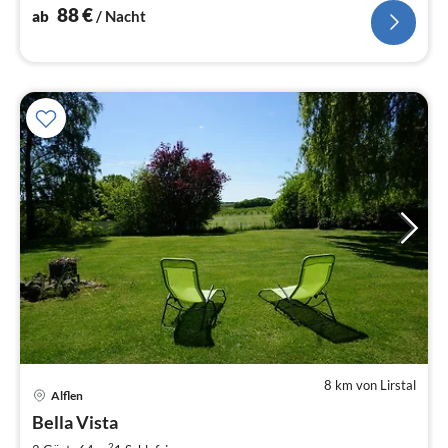
88
€
ab
/ Nacht
8 km von Lirstal
Alflen
Pre
Bella Vista
ab
2