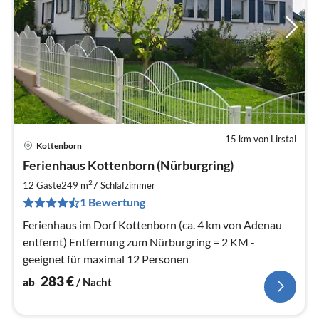
15 km von Lirstal
Kottenborn
Pre
Ferienhaus Kottenborn (Nürburgring)
ab
2
2
12 Gäste
249 m
7
Schlafzimmer
pr
1 Bewertung
Na
Ferienhaus im Dorf Kottenborn (ca. 4 km von Adenau
entfernt) Entfernung zum Nürburgring = 2 KM -
geeignet für maximal 12 Personen
283
€
ab
/ Nacht