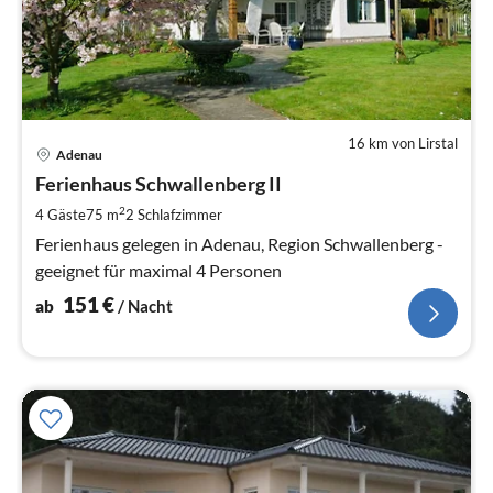
16 km von Lirstal
Pre
Adenau
ab
1
Ferienhaus Schwallenberg II
pr
2
4 Gäste
75 m
2
Schlafzimmer
Na
Ferienhaus gelegen in Adenau, Region Schwallenberg -
geeignet für maximal 4 Personen
151
€
ab
/ Nacht