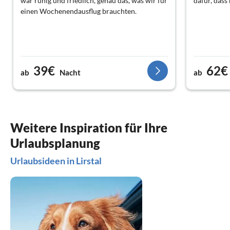
war ruhig und friedlich, genau das, was wir für
dafür, dass
einen Wochenendausflug brauchten.
39€
62€
ab
Nacht
ab
Weitere Inspiration für Ihre
Urlaubsplanung
Urlaubsideen in Lirstal