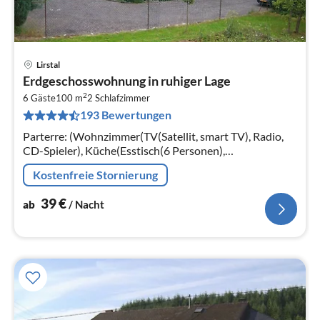
Lirstal
Pre
Erdgeschosswohnung in ruhiger Lage
ab
2
3
6 Gäste
100 m
2
Schlafzimmer
193 Bewertungen
pr
Na
Parterre: (Wohnzimmer(TV(Satellit, smart TV), Radio,
CD-Spieler), Küche(Esstisch(6 Personen),
Wasserkocher, Toaster, Kochherd(4 Kochplatten,
Kostenfreie Stornierung
Ceranfeld)
39
€
ab
/ Nacht