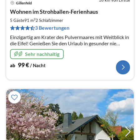
Gillenfeld
Pre
Wohnen im Strohballen-Ferienhaus
ab
9
2
5 Gäste
91 m
2
Schlafzimmer
pr
3 Bewertungen
Na
Einzigartig am Krater des Pulvermaares mit Weitblick in
die Eifel! Genießen Sie den Urlaub in gesunder nie
erlebter Wohnatmosphäre! Jetzt mit Außen-Fass-
Sehr nachhaltig
Sauna!
99
€
ab
/ Nacht