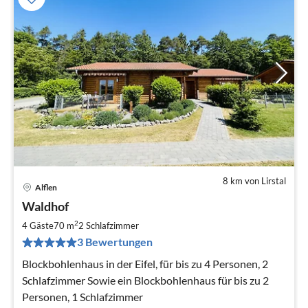
8 km von Lirstal
Alflen
Pre
Waldhof
ab
8
2
4 Gäste
70 m
2
Schlafzimmer
pr
3 Bewertungen
Na
Blockbohlenhaus in der Eifel, für bis zu 4 Personen, 2
Schlafzimmer Sowie ein Blockbohlenhaus für bis zu 2
Personen, 1 Schlafzimmer