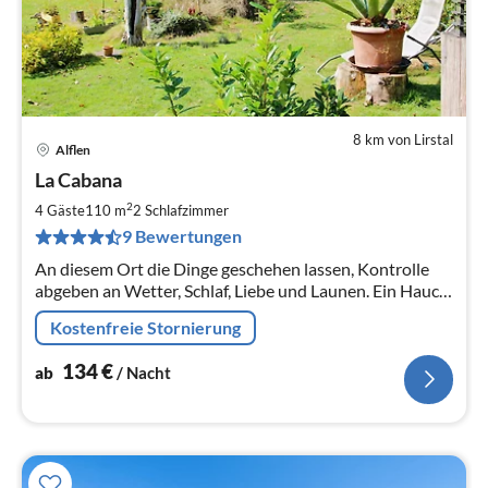
8 km von Lirstal
Alflen
Pre
La Cabana
ab
1
2
4 Gäste
110 m
2
Schlafzimmer
pr
9 Bewertungen
Na
An diesem Ort die Dinge geschehen lassen, Kontrolle
abgeben an Wetter, Schlaf, Liebe und Launen. Ein Hauch
von Mexiko erwartet Sie in unserem Ferienhaus. .......
Kostenfreie Stornierung
134
€
ab
/ Nacht