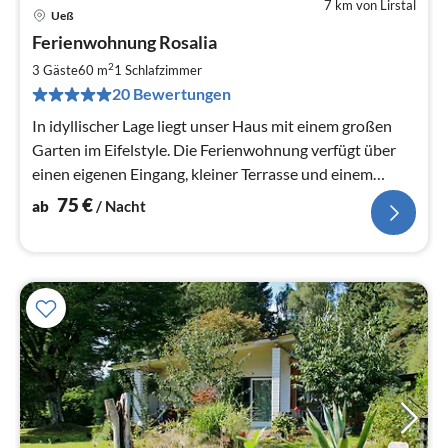
7 km von Lirstal
Ueß
Pre
Ferienwohnung Rosalia
ab
7
2
3 Gäste
60 m
1
Schlafzimmer
pr
20 Bewertungen
Na
In idyllischer Lage liegt unser Haus mit einem großen
Garten im Eifelstyle. Die Ferienwohnung verfügt über
einen eigenen Eingang, kleiner Terrasse und einem
"kreativen Garten"
75
€
ab
/ Nacht