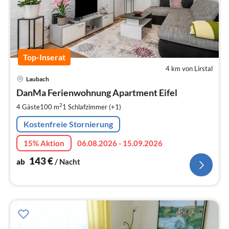
Top-Inserat
4 km von Lirstal
Pre
Laubach
ab
1
DanMa Ferienwohnung Apartment Eifel
pr
2
4 Gäste
100 m
1
Schlafzimmer (+1)
Na
Kostenfreie Stornierung
15% Aktion
06.08.2026 - 15.09.2026
143
€
ab
/ Nacht