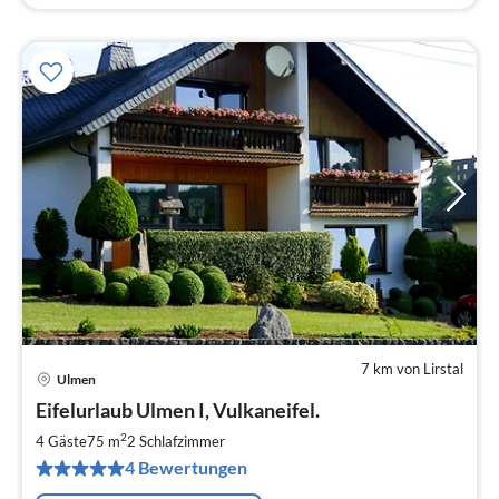
7 km von Lirstal
Ulmen
Pre
Eifelurlaub Ulmen I, Vulkaneifel.
ab
6
2
4 Gäste
75 m
2
Schlafzimmer
pr
4 Bewertungen
Na