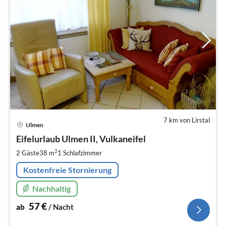
7 km von Lirstal
Pre
Ulmen
ab
5
Eifelurlaub Ulmen II, Vulkaneifel
pr
2
2 Gäste
38 m
1
Schlafzimmer
Na
Kostenfreie Stornierung
Nachhaltig
57
€
ab
/ Nacht