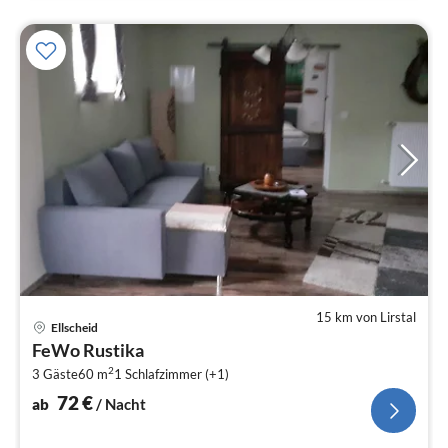
15 km von Lirstal
Pre
Ellscheid
ab
FeWo Rustika
7
2
3 Gäste
60 m
1
Schlafzimmer (+1)
pr
Na
72
€
ab
/ Nacht