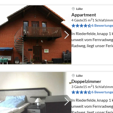
Lübz
Appartment
2
4 Gäste
35 m
1
Schlafzimm
6 Bewertung
In Riederfelde, knapp 1
unweit vom Fernradweg
Radweg, liegt unser Feri
Lübz
Doppelzimmer
2
3 Gäste
15 m
1
Schlafzimm
6 Bewertung
In Riederfelde, knapp 1
unweit vom Fernradweg
Radweg, liegt unser Feri