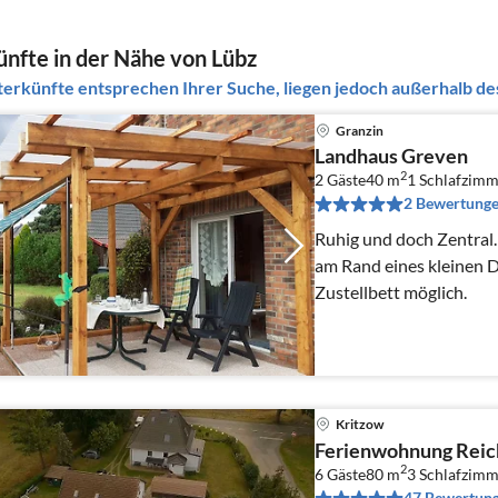
nfte in der Nähe von Lübz
erkünfte entsprechen Ihrer Suche, liegen jedoch außerhalb des
Granzin
Landhaus Greven
2
2 Gäste
40 m
1
Schlafzimm
2 Bewertung
Ruhig und doch Zentral
am Rand eines kleinen 
Zustellbett möglich.
Kritzow
Ferienwohnung Reic
2
6 Gäste
80 m
3
Schlafzimm
47 Bewertun