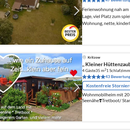
Ferienwohnung nah am Kr
Lage, viel Platz zum spi
Wohnung, nette, kinder
Kritzow
,, Kleiner Hüttenzau
2
4 Gäste
35 m
1
Schlafzimm
43 Bewertun
Kostenfreie Stornie
Wohnmobilheim mit 20
Seenähe❣️Tretboot/ Sta
Pavillon/Fahrräder/Tra
❤Romantiker❤Kleiner 