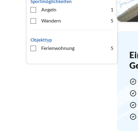
Sportmöglichkeiten
Angeln
1
Wandern
5
Objekttyp
Ferienwohnung
5
Ei
G