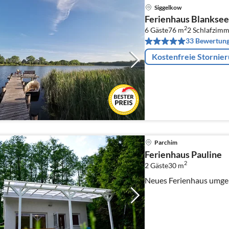
Siggelkow
Ferienhaus Blanksee
2
6 Gäste
76 m
2
Schlafzimm
33 Bewertun
Kostenfreie Stornie
Parchim
Ferienhaus Pauline
2
2 Gäste
30 m
Neues Ferienhaus umge