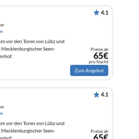
4.1
er
en
 km vor den Toren von Lübz und
 Mecklenburgischer Seen-
Preise ab
65€
enhof.
pro Nacht
Zum Angebot
4.1
er
en
 km vor den Toren von Lübz und
 Mecklenburgischer Seen-
Preise ab
65€
enhof.