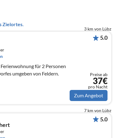
 Zielortes.
3 km von Lübz
5.0
er
en
. Ferienwohnung für 2 Personen
Dorfes umgeben von Feldern.
Preise ab
37€
pro Nacht
Zum Angebot
7 km von Lübz
5.0
hert
er
gen