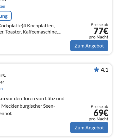
gen
rung
Preise ab
(Kochplatte(4 Kochplatten,
77€
r, Toaster, Kaffeemaschine,
pro Nacht
en, Mikrowelle, Spülmaschine,
ch))
Zum Angebot
4.1
rs.
er
en
 km vor den Toren von Lübz und
 Mecklenburgischer Seen-
Preise ab
69€
enhof.
pro Nacht
Zum Angebot