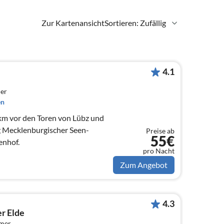
Zur Kartenansicht
Sortieren: Zufällig
4.1
er
en
 km vor den Toren von Lübz und
 Mecklenburgischer Seen-
Preise ab
55€
enhof.
pro Nacht
Zum Angebot
4.3
r Elde
mmer