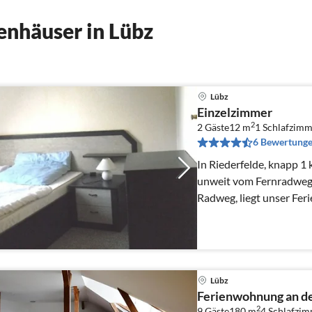
enhäuser in Lübz
Lübz
Einzelzimmer
2
2 Gäste
12 m
1
Schlafzimm
6 Bewertung
In Riederfelde, knapp 1
unweit vom Fernradweg
Radweg, liegt unser Feri
Lübz
Ferienwohnung an de
2
9 Gäste
180 m
4
Schlafzi