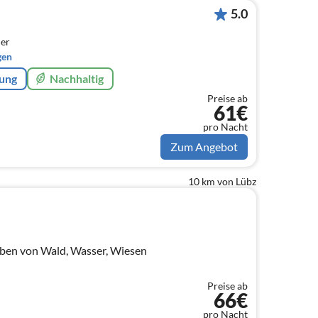
5.0
er
gen
rung
Nachhaltig
Preise ab
61€
pro Nacht
Zum Angebot
10 km von Lübz
ben von Wald, Wasser, Wiesen
Preise ab
66€
pro Nacht