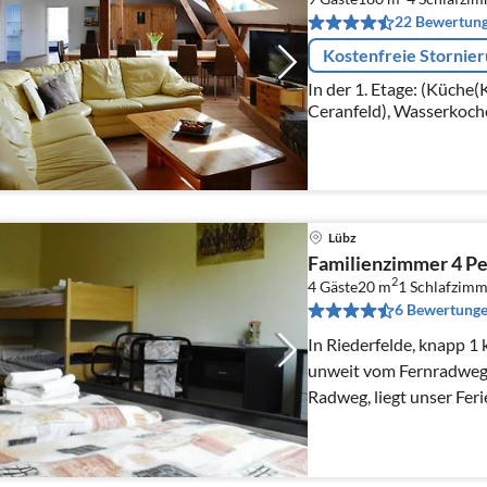
22 Bewertun
Kostenfreie Stornie
In der 1. Etage: (Küche
Ceranfeld), Wasserkoche
Kaffeemaschine, Backof
Kühlschrank(+ Gefrierfa
Lübz
Familienzimmer 4 Pe
2
4 Gäste
20 m
1
Schlafzimm
6 Bewertung
In Riederfelde, knapp 1
unweit vom Fernradweg
Radweg, liegt unser Feri