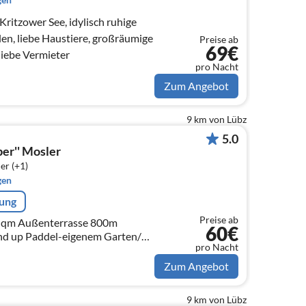
itzower See, idylisch ruhige
elen, liebe Haustiere, großräumige
Preise ab
69€
liebe Vermieter
pro Nacht
Zum Angebot
9 km von Lübz
5.0
ber'' Mosler
er (+1)
gen
rung
Preise ab
 qm Außenterrasse 800m
60€
nd up Paddel-eigenem Garten/
pro Nacht
mpolin -etwas für Naturliebhaber
Familie❤
Zum Angebot
9 km von Lübz