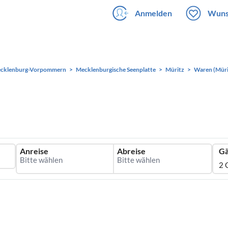
Anmelden
Wuns
cklenburg-Vorpommern
Mecklenburgische Seenplatte
Müritz
Waren (Müri
Anreise
Abreise
Gä
2 