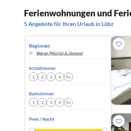
Ferienwohnungen und Feri
5 Angebote für Ihren Urlaub in Lübz
Regionen
Waren (Müritz) & Umland
Schlafzimmer
1
2
3
4
5+
Badezimmer
1
2
3
4
5+
Preis / Nacht