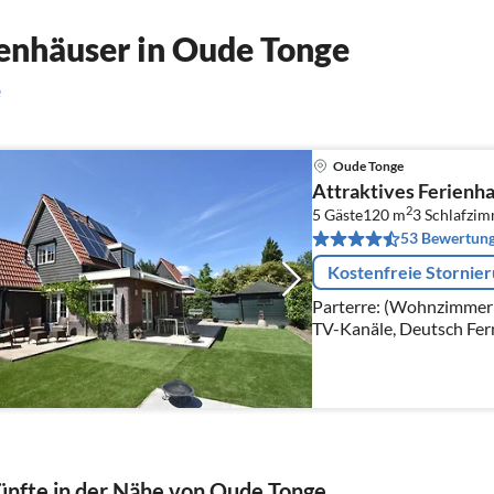
enhäuser in Oude Tonge
e
Oude Tonge
Attraktives Ferienha
2
5 Gäste
120 m
3
Schlafzi
53 Bewertun
Kostenfreie Stornie
Parterre: (Wohnzimmer(
TV-Kanäle, Deutsch Fern
Kanäle), Sitzecke, Gasof
nfte in der Nähe von Oude Tonge