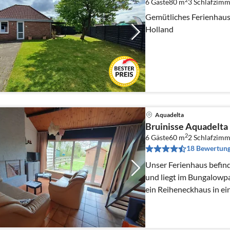
6 Gäste
80 m
3
Schlafzimm
Gemütliches Ferienhaus 
Holland
Aquadelta
Bruinisse Aquadelta
2
6 Gäste
60 m
2
Schlafzimm
18 Bewertun
Unser Ferienhaus befind
und liegt im Bungalowpa
ein Reiheneckhaus in ei
Terasse.