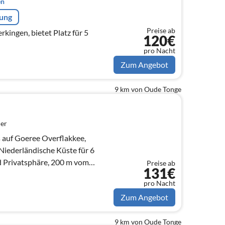
en
rung
Preise ab
et Platz für 5
120€
pro Nacht
Zum Angebot
9 km von Oude Tonge
er
 auf Goeree Overflakkee,
Niederländische Küste für 6
Preise ab
131€
nt
pro Nacht
Zum Angebot
9 km von Oude Tonge