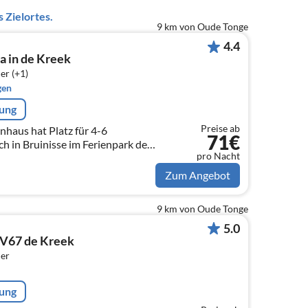
 Zielortes.
9 km von Oude Tonge
4.4
a in de Kreek
er (+1)
gen
rung
Preise ab
nhaus hat Platz für 4-6
71€
pro Nacht
ingenmeer.
Zum Angebot
9 km von Oude Tonge
5.0
 V67 de Kreek
er
rung