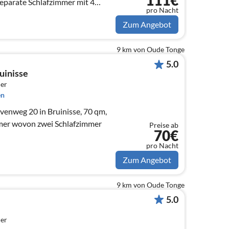
111€
separate Schlafzimmer mit 4
pro Nacht
he / Esszimmer / Terrasse
 TV
Zum Angebot
9 km von Oude Tonge
5.0
uinisse
er
en
enweg 20 in Bruinisse, 70 qm,
mer wovon zwei Schlafzimmer
Preise ab
70€
pro Nacht
Zum Angebot
9 km von Oude Tonge
5.0
er