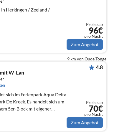
er
in Herkingen / Zeeland /
Preise ab
96€
pro Nacht
Zum Angebot
9 km von Oude Tonge
4.8
 mit W-Lan
er
gen
et sich im Ferienpark Aqua Delta
rk De Kreek. Es handelt sich um
Preise ab
70€
nem 5er-Block mit eigener
pro Nacht
Zum Angebot