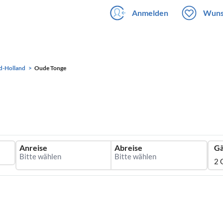
Anmelden
Wuns
d-Holland
Oude Tonge
Anreise
Abreise
Gä
2 