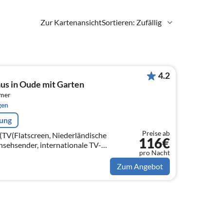
Zur Kartenansicht
Sortieren: Zufällig
4.2
us in Oude mit Garten
mmer
gen
rung
Preise ab
TV(Flatscreen, Niederländische
116€
sehsender, internationale TV-
pro Nacht
en, Gesellschaftsspiele)
Zum Angebot