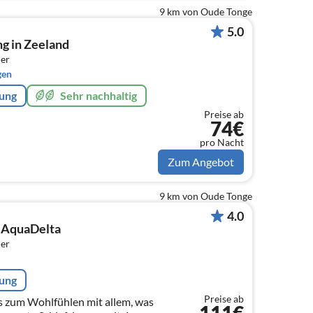
9 km von Oude Tonge
5.0
g in Zeeland
er
gen
rung
Sehr nachhaltig
Preise ab
74€
pro Nacht
Zum Angebot
9 km von Oude Tonge
4.0
 AquaDelta
er
rung
Preise ab