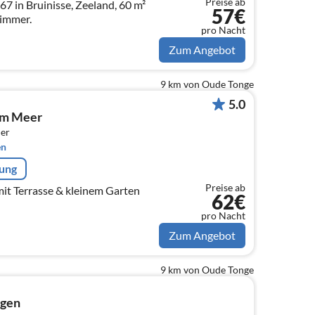
Preise ab
7 in Bruinisse, Zeeland, 60 m²
57€
Zimmer.
pro Nacht
Zum Angebot
9 km von Oude Tonge
5.0
am Meer
er
en
rung
Preise ab
it Terrasse & kleinem Garten
62€
pro Nacht
Zum Angebot
9 km von Oude Tonge
ngen