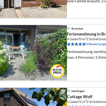
eine Familie braucht. 2 
Schlafmöglichkeiten Küc
Wohnzimmer / Kamin /
Bruinisse
Ferienwohnung in Br
2
4 Gäste
70 m
2
Schlafzimm
4 Bewertung
Ferienwohnung Jachthav
max. 4 Personen, 3 Zim
Herkingen
Cottage Wolf
2
5 Gäste
72 m
2
Schlafzimm