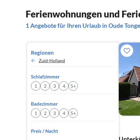
Ferienwohnungen und Feri
1 Angebote für Ihren Urlaub in Oude Tong
Regionen
Zuid-Holland
Schlafzimmer
1
2
3
4
5+
Badezimmer
1
2
3
4
5+
Preis / Nacht
Unterkü