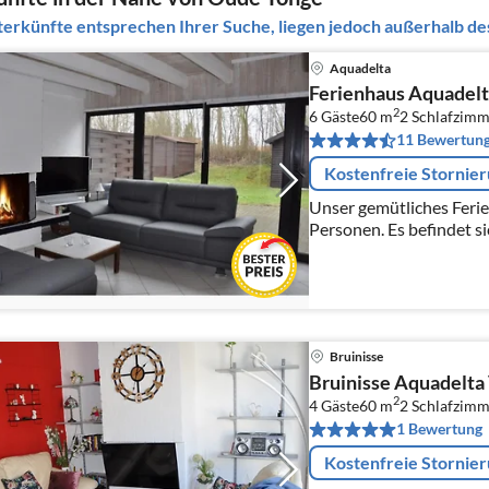
erkünfte entsprechen Ihrer Suche, liegen jedoch außerhalb des
Aquadelta
Ferienhaus Aquadelt
2
6 Gäste
60 m
2
Schlafzimm
11 Bewertun
Kostenfreie Stornie
Unser gemütliches Ferie
Personen. Es befindet sich in Bruinisse im Ferienpark de
Kreek, direkt am Grevel
Bruinisse
Bruinisse Aquadelta
2
4 Gäste
60 m
2
Schlafzimm
1 Bewertung
Kostenfreie Stornie