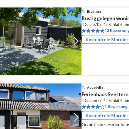
Bruinisse
Rustig gelegen wonin
2
4 Gäste
70 m
2
Schlafzimm
13 Bewertun
Kostenfreie Stornie
Aquadelta
Ferienhaus Seestern
2
4 Gäste
67 m
2
Schlafzimm
1 Bewertung
Kostenfreie Stornie
Gemütliches, Ferienhaus zum Wohlfühlen mit allem, was