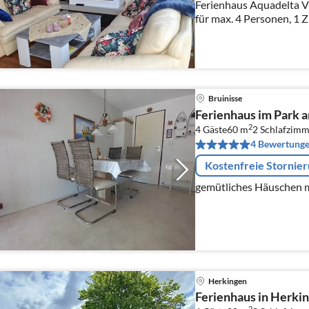
Ferienhaus Aquadelta V6
für max. 4 Personen, 1 
Bruinisse
Ferienhaus im Park 
2
4 Gäste
60 m
2
Schlafzimm
4 Bewertung
Kostenfreie Stornie
gemütliches Häuschen m
Herkingen
Ferienhaus in Herki
2