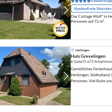
8 Bewertung
Kostenfreie Stornie
Das Cottage Wolf" in Herkingen, biet
Personen auf 72 m².
Herkingen
Huis Grevelingen
2
6 Gäste
75 m
3
Schlafzimm
Gemütliches Ferienhaus
Herkingen, Südholland, 
Personen. Viel Ruhe und Privatsphäre, 200 m vom
Grevelingenmeer entfer