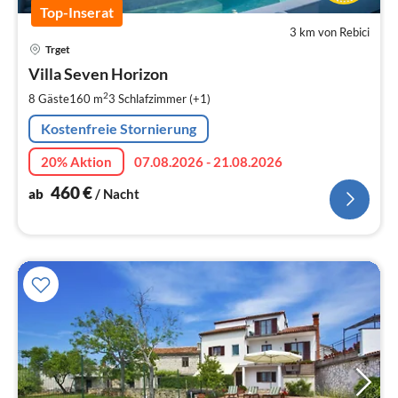
Top-Inserat
3 km von Rebici
Pre
Trget
ab
4
Villa Seven Horizon
pr
2
8 Gäste
160 m
3
Schlafzimmer (+1)
Na
Kostenfreie Stornierung
20% Aktion
07.08.2026 - 21.08.2026
460
€
ab
/ Nacht