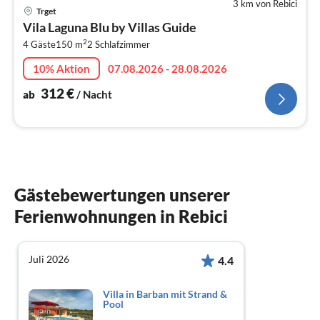
3 km von Rebici
Pre
Trget
ab
Vila Laguna Blu by Villas Guide
3
2
4 Gäste
150 m
2
Schlafzimmer
pr
Na
10% Aktion
07.08.2026 - 28.08.2026
312
€
ab
/ Nacht
Gästebewertungen unserer
Ferienwohnungen in Rebici
Juli 2026
4.4
Villa in Barban mit Strand &
Pool