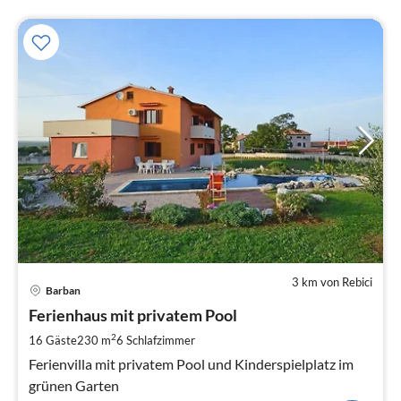
3 km von Rebici
Pre
Barban
ab
9
Ferienhaus mit privatem Pool
pr
2
16 Gäste
230 m
6
Schlafzimmer
Na
Ferienvilla mit privatem Pool und Kinderspielplatz im
grünen Garten