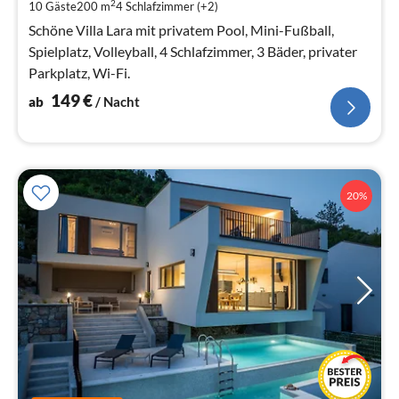
pr
2
10 Gäste
200 m
4
Schlafzimmer (+2)
Na
Schöne Villa Lara mit privatem Pool, Mini-Fußball,
Spielplatz, Volleyball, 4 Schlafzimmer, 3 Bäder, privater
Parkplatz, Wi-Fi.
149
€
ab
/ Nacht
20%