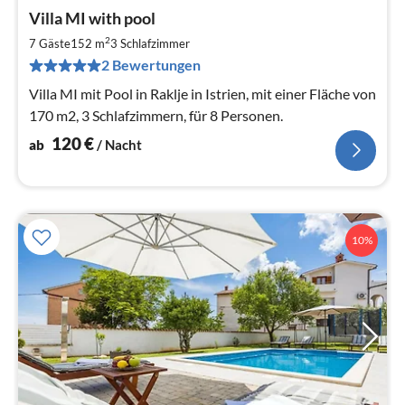
Pre
Villa MI with pool
ab
1
2
7 Gäste
152 m
3
Schlafzimmer
pr
2 Bewertungen
Na
Villa MI mit Pool in Raklje in Istrien, mit einer Fläche von
170 m2, 3 Schlafzimmern, für 8 Personen.
120
€
ab
/ Nacht
10%