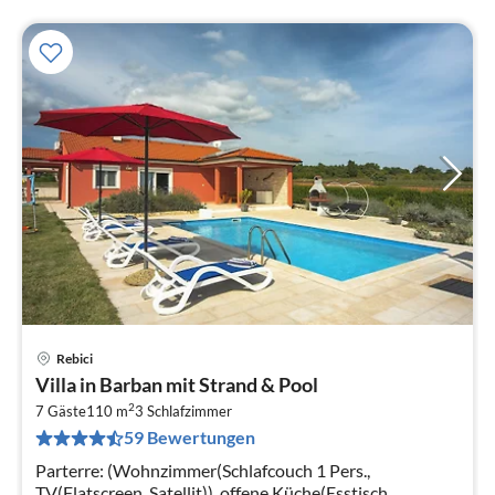
Rebici
Pre
Villa in Barban mit Strand & Pool
ab
2
1
7 Gäste
110 m
3
Schlafzimmer
59 Bewertungen
pr
Na
Parterre: (Wohnzimmer(Schlafcouch 1 Pers.,
TV(Flatscreen, Satellit)), offene Küche(Esstisch,