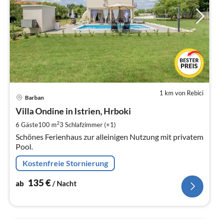
1 km von Rebici
Pre
Barban
ab
1
Villa Ondine in Istrien, Hrboki
pr
2
6 Gäste
100 m
3
Schlafzimmer (+1)
Na
Schönes Ferienhaus zur alleinigen Nutzung mit privatem
Pool.
Kostenfreie Stornierung
135
€
ab
/ Nacht