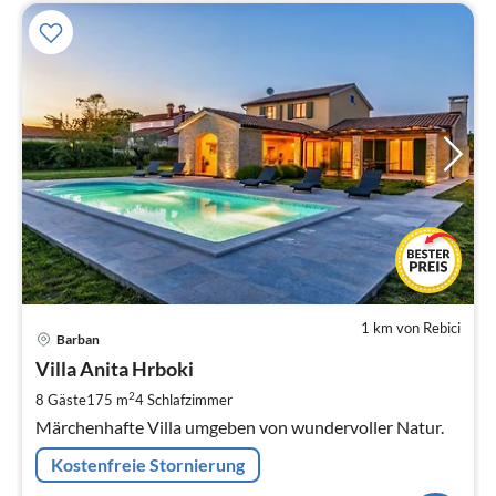
1 km von Rebici
Pre
Barban
ab
2
Villa Anita Hrboki
pr
2
8 Gäste
175 m
4
Schlafzimmer
Na
Märchenhafte Villa umgeben von wundervoller Natur.
Kostenfreie Stornierung