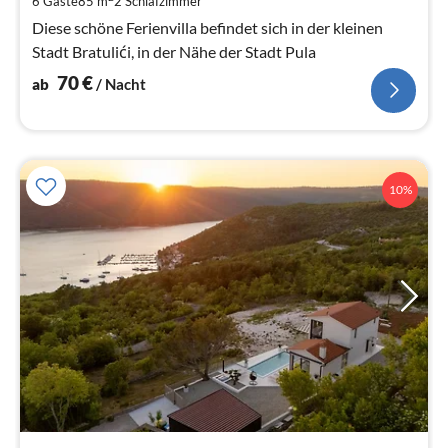
6 Gäste
85 m
2
Schlafzimmer
Na
Diese schöne Ferienvilla befindet sich in der kleinen
Stadt Bratulići, in der Nähe der Stadt Pula
70
€
ab
/ Nacht
10%