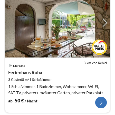
3 km von Rebici
Pre
Marcana
ab
5
Ferienhaus Ruba
pr
2
3 Gäste
68 m
1
Schlafzimmer
Na
1 Schlafzimmer, 1 Badezimmer, Wohnzimmer, Wi-Fi,
SAT-TV, privater umzäunter Garten, privater Parkplatz
50
€
ab
/ Nacht