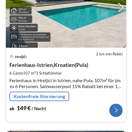
2 km von Rebici
Pre
Hreljići
ab
1
Ferienhaus-Istrien,Kroatien(Pula)
pr
2
6 Gäste
107 m
3
Schlafzimmer
Na
Ferienhaus in Hreljici in Istrien, nahe Pula, 107m² für bis
zu 6 Personen. Salzwasserpool 15% Rabatt bei einer 14
Tage Buchung.
Kostenfreie Stornierung
149
€
ab
/ Nacht