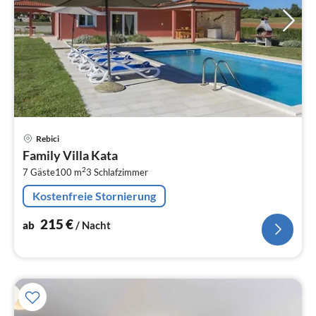
Pre
Rebici
ab
Family Villa Kata
2
2
7 Gäste
100 m
3
Schlafzimmer
pr
Na
Kostenfreie Stornierung
215
€
ab
/ Nacht