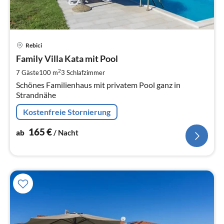
Pre
Rebici
ab
1
Family Villa Kata mit Pool
pr
2
7 Gäste
100 m
3
Schlafzimmer
Na
Schönes Familienhaus mit privatem Pool ganz in
Strandnähe
Kostenfreie Stornierung
165
€
ab
/ Nacht