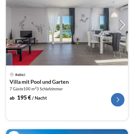
Pre
Rebici
ab
Villa mit Pool und Garten
1
2
7 Gäste
100 m
3
Schlafzimmer
pr
Na
195
€
ab
/ Nacht