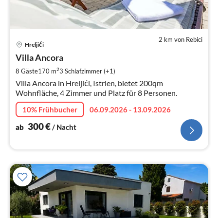
2 km von Rebici
Pre
Hreljići
ab
3
Villa Ancora
pr
2
8 Gäste
170 m
3
Schlafzimmer (+1)
Na
Villa Ancora in Hreljići, Istrien, bietet 200qm
Wohnfläche, 4 Zimmer und Platz für 8 Personen.
10% Frühbucher
06.09.2026 - 13.09.2026
300
€
ab
/ Nacht