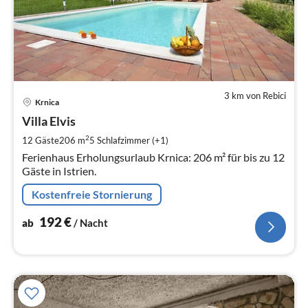
3 km von Rebici
Pre
Krnica
ab
1
Villa Elvis
pr
2
12 Gäste
206 m
5
Schlafzimmer (+1)
Na
Ferienhaus Erholungsurlaub Krnica: 206 m² für bis zu 12
Gäste in Istrien.
Kostenfreie Stornierung
192
€
ab
/ Nacht