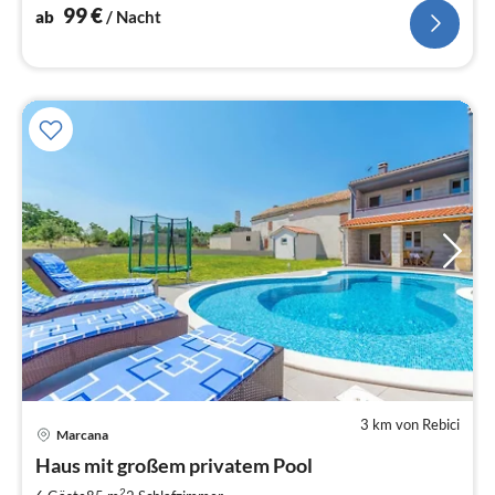
99
€
ab
/ Nacht
3 km von Rebici
Pre
Marcana
ab
7
Haus mit großem privatem Pool
pr
2