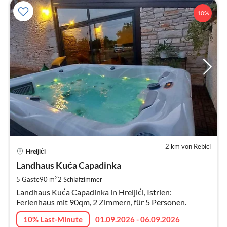
10%
2 km von Rebici
Pre
Hreljići
ab
1
Landhaus Kuća Capadinka
pr
2
5 Gäste
90 m
2
Schlafzimmer
Na
Landhaus Kuća Capadinka in Hreljići, Istrien:
Ferienhaus mit 90qm, 2 Zimmern, für 5 Personen.
10% Last-Minute
01.09.2026 - 06.09.2026