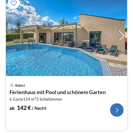
Pre
Rebici
ab
Ferienhaus mit Pool und schönem Garten
1
2
6 Gäste
124 m
3
Schlafzimmer
pr
Na
142
€
ab
/ Nacht