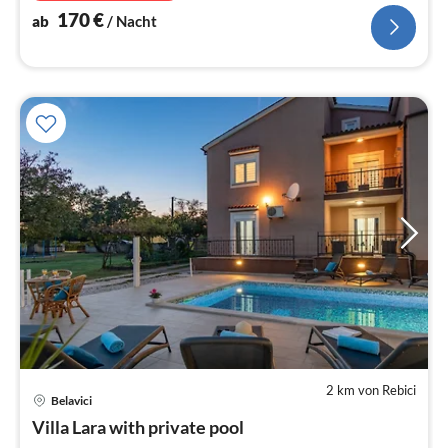
170
€
ab
/ Nacht
2 km von Rebici
Pre
Belavici
ab
1
Villa Lara with private pool