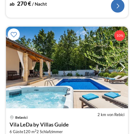
270
€
ab
/ Nacht
10%
2 km von Rebici
Pre
Belavici
ab
Vila LeDa by Villas Guide
1
2
6 Gäste
120 m
2
Schlafzimmer
pr