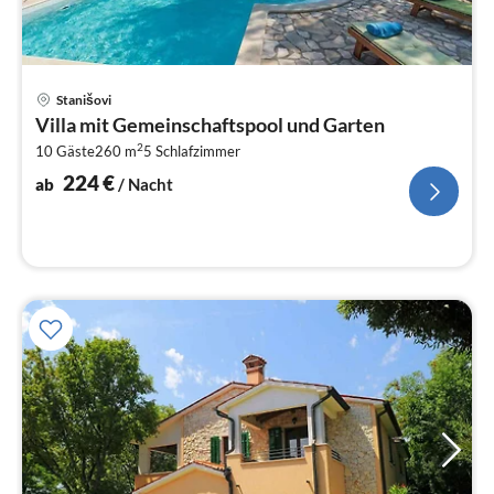
Pre
Stanišovi
ab
Villa mit Gemeinschaftspool und Garten
2
2
10 Gäste
260 m
5
Schlafzimmer
pr
Na
224
€
ab
/ Nacht