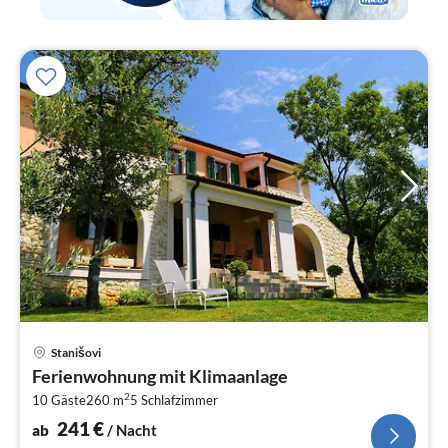
Pre
Stanišovi
ab
Ferienwohnung mit Klimaanlage
2
2
10 Gäste
260 m
5
Schlafzimmer
pr
Na
241
€
ab
/ Nacht