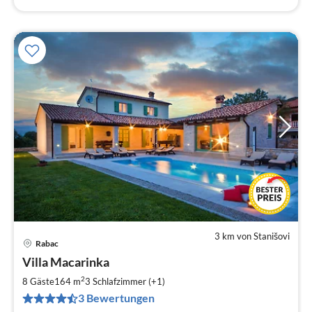
3 km von Stanišovi
Rabac
Pre
Villa Macarinka
ab
1
2
8 Gäste
164 m
3
Schlafzimmer (+1)
pr
3 Bewertungen
Na