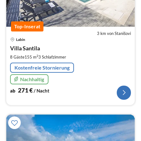
Top-Inserat
3 km von Stanišovi
Pre
Labin
ab
2
Villa Santila
pr
2
8 Gäste
155 m
3
Schlafzimmer
Na
Kostenfreie Stornierung
Nachhaltig
271
€
ab
/ Nacht