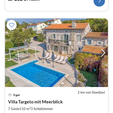
2 km von Stanišovi
Trget
Pre
Villa Targeto mit Meerblick
ab
2
2
7 Gäste
110 m
3
Schlafzimmer