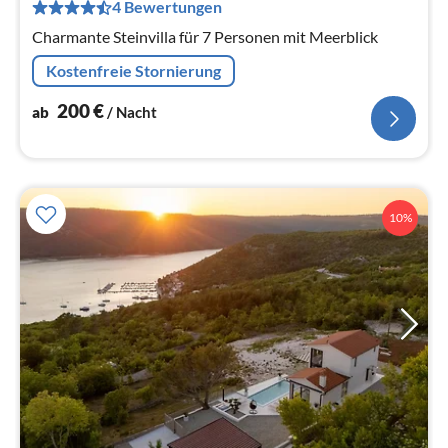
pr
4 Bewertungen
Na
Charmante Steinvilla für 7 Personen mit Meerblick
Kostenfreie Stornierung
200
€
ab
/ Nacht
10%