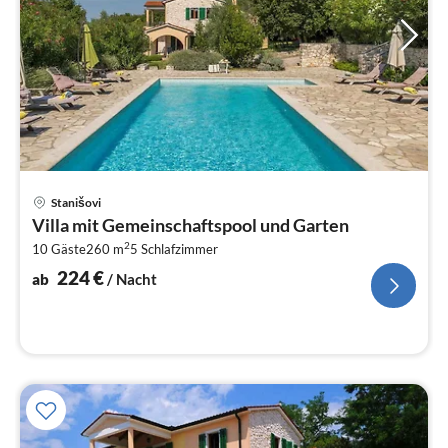
Pre
Stanišovi
ab
Villa mit Gemeinschaftspool und Garten
2
2
10 Gäste
260 m
5
Schlafzimmer
pr
Na
224
€
ab
/ Nacht