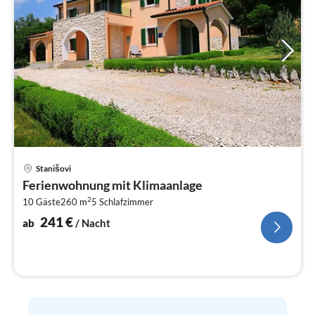
Pre
Stanišovi
ab
Ferienwohnung mit Klimaanlage
2
2
10 Gäste
260 m
5
Schlafzimmer
pr
Na
241
€
ab
/ Nacht