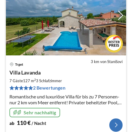
3 km von Stanišovi
Trget
Pre
Villa Lavanda
ab
1
2
7 Gäste
127 m
3
Schlafzimmer
pr
2 Bewertungen
Na
Romantische und luxuriöse Villa für bis zu 7 Personen-
nur 2 km vom Meer entfernt! Privater beheitzter Pool,
vollständig eingezäunter Garten, Haustierfreundlich
Sehr nachhaltig
110
€
ab
/ Nacht