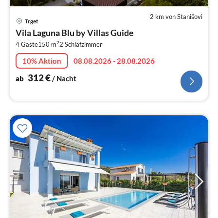
2 km von Stanišovi
Pre
Trget
ab
Vila Laguna Blu by Villas Guide
3
2
4 Gäste
150 m
2
Schlafzimmer
pr
Na
10% Aktion
08.08.2026 - 28.08.2026
312
€
ab
/ Nacht