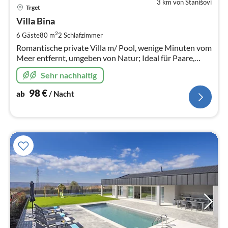
3 km von Stanišovi
Pre
Trget
ab
9
Villa Bina
pr
2
6 Gäste
80 m
2
Schlafzimmer
Na
Romantische private Villa m/ Pool, wenige Minuten vom
Meer entfernt, umgeben von Natur; Ideal für Paare,
Familien freundlich -für bis zu 6
Sehr nachhaltig
98
€
ab
/ Nacht