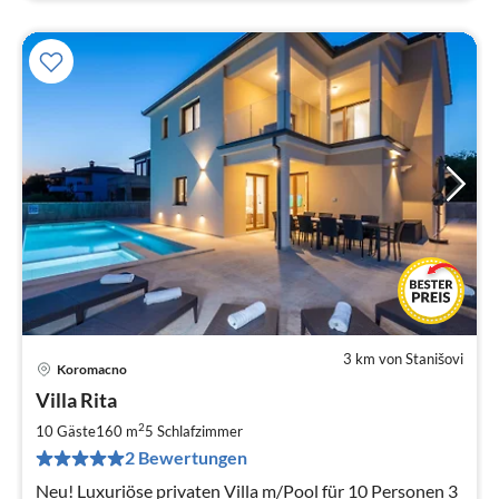
3 km von Stanišovi
Koromacno
Pre
Villa Rita
ab
1
2
10 Gäste
160 m
5
Schlafzimmer
pr
2 Bewertungen
Na
Neu! Luxuriöse privaten Villa m/Pool für 10 Personen 3