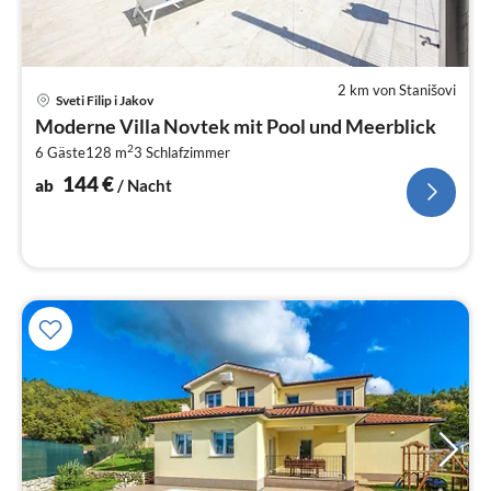
2 km von Stanišovi
Pre
Sveti Filip i Jakov
ab
Moderne Villa Novtek mit Pool und Meerblick
1
2
6 Gäste
128 m
3
Schlafzimmer
pr
Na
144
€
ab
/ Nacht