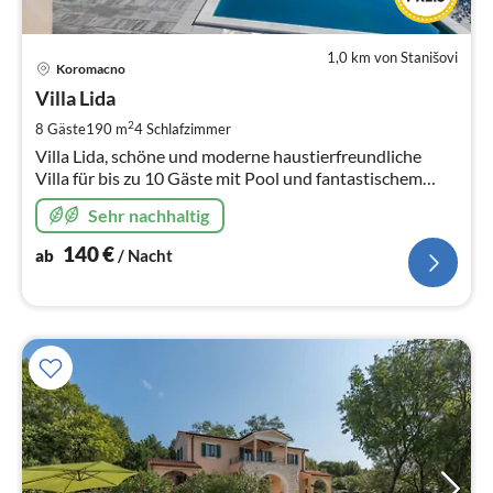
1,0 km von Stanišovi
Pre
Koromacno
ab
1
Villa Lida
pr
2
8 Gäste
190 m
4
Schlafzimmer
Na
Villa Lida, schöne und moderne haustierfreundliche
Villa für bis zu 10 Gäste mit Pool und fantastischem
Meerblick
Sehr nachhaltig
140
€
ab
/ Nacht