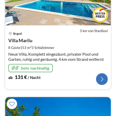
3 km von Stanišovi
Pre
Brgod
ab
1
Villa Marilu
pr
2
8 Gäste
153 m
3
Schlafzimmer
Na
Neue Villa, Komplett eingezäunt, privater Pool und
Garten, ruhig und geräumig. 4 km vom Strand entfernt
Sehr nachhaltig
131
€
ab
/ Nacht