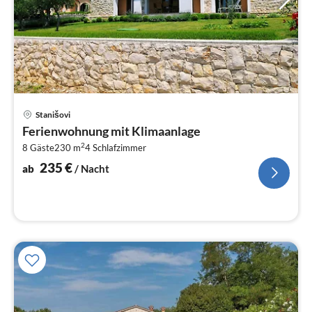
Pre
Stanišovi
ab
Ferienwohnung mit Klimaanlage
2
2
8 Gäste
230 m
4
Schlafzimmer
pr
Na
235
€
ab
/ Nacht