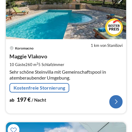
1 km von Stanišovi
Pre
Koromacno
ab
1
Maggie Vlakovo
pr
2
10 Gäste
260 m
5
Schlafzimmer
Na
Sehr schöne Steinvilla mit Gemeinschaftspool in
atemberaubender Umgebung.
Kostenfreie Stornierung
197
€
ab
/ Nacht