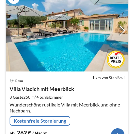
1 km von Stanišovi
Pre
Rasa
ab
2
Villa Vlacich mit Meerblick
pr
2
8 Gäste
250 m
4
Schlafzimmer
Na
Wunderschöne rustikale Villa mit Meerblick und ohne
Nachbarn.
Kostenfreie Stornierung
262
€
ab
/ Nacht