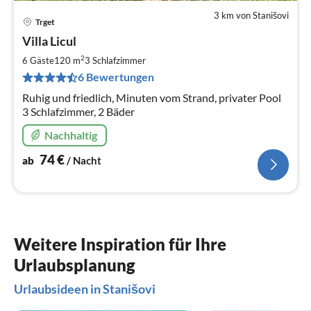
3 km von Stanišovi
Trget
Pre
Villa Licul
ab
7
2
6 Gäste
120 m
3
Schlafzimmer
pr
6 Bewertungen
Na
Ruhig und friedlich, Minuten vom Strand, privater Pool
3 Schlafzimmer, 2 Bäder
Nachhaltig
74
€
ab
/ Nacht
Weitere Inspiration für Ihre
Urlaubsplanung
Urlaubsideen in Stanišovi