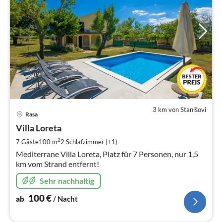
3 km von Stanišovi
Pre
Rasa
ab
1
Villa Loreta
pr
2
7 Gäste
100 m
2
Schlafzimmer (+1)
Na
Mediterrane Villa Loreta, Platz für 7 Personen, nur 1,5
km vom Strand entfernt!
Sehr nachhaltig
100
€
ab
/ Nacht