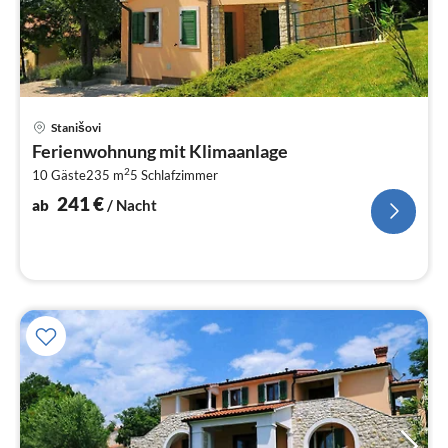
Pre
Stanišovi
ab
Ferienwohnung mit Klimaanlage
2
2
10 Gäste
235 m
5
Schlafzimmer
pr
Na
241
€
ab
/ Nacht