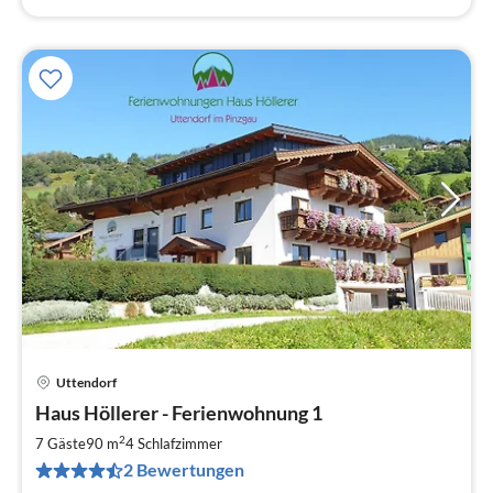
Uttendorf
Pre
Haus Höllerer - Ferienwohnung 1
ab
1
2
7 Gäste
90 m
4
Schlafzimmer
pr
2 Bewertungen
Na