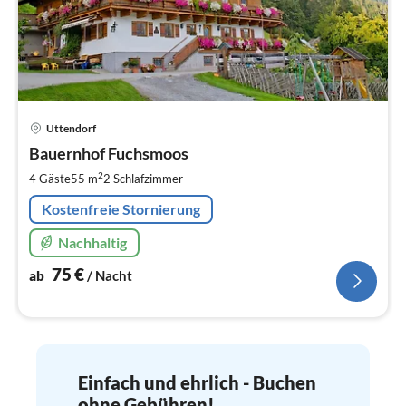
Pre
Uttendorf
ab
7
Bauernhof Fuchsmoos
pr
2
4 Gäste
55 m
2
Schlafzimmer
Na
Kostenfreie Stornierung
Nachhaltig
75
€
ab
/ Nacht
Einfach und ehrlich - Buchen
ohne Gebühren!