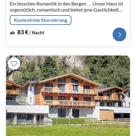
Na
Ein bisschen Romantik in den Bergen . . . Unser Haus ist
urgemütlich, romantisch und bietet jene Gastlichkeit
und Ruhe, die Sie für Ihren Urlaub suchen.
Kostenfreie Stornierung
83
€
ab
/ Nacht