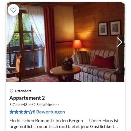
Uttendorf
Pre
Appartement 2
ab
2
8
5 Gäste
43 m
2
Schlafzimmer
8 Bewertungen
pr
Na
Ein bisschen Romantik in den Bergen . . . Unser Haus ist
urgemütlich, romantisch und bietet jene Gastlichkeit