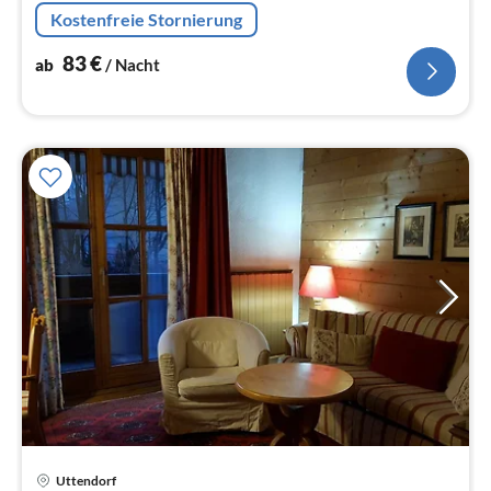
und Ruhe, die Sie für Ihren Urlaub suchen.
Kostenfreie Stornierung
83
€
ab
/ Nacht
Uttendorf