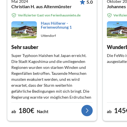
Mai 2024
Oktober 2
5.0
Christian H. aus Altenmünster
Johannes
Verifizierter Gast von Ferienhausmiete.de
Verifizi
Haus Höllerer -
Ferienwohnung 1
Uttendorf
Sehr sauber
Super Typhoon Haishen hat Japan erreicht.
Die FeWo is
Die Stadt Kagoshima und die umliegenden
ausgestatte
Regionen wurden von starken Winden und
Regenfällen betroffen. Tausende Menschen
mussten evakuiert werden, und es wird
erwartet, dass der Sturm weiterhin
gefährliche Bedingungen mit sich bringt. Die
Regierung warnte vor möglichen Erdrutschen
und Überschwemmungen in den betroffenen
180€
145
Gebieten.
ab
Nacht
ab