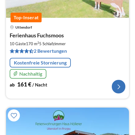
Top-Inserat
Uttendorf
Pre
Ferienhaus Fuchsmoos
ab
1
2
10 Gäste
170 m
5
Schlafzimmer
pr
2 Bewertungen
Na
Kostenfreie Stornierung
Nachhaltig
161
€
ab
/ Nacht