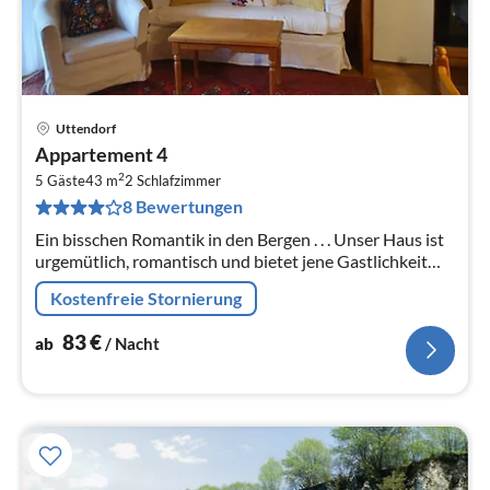
Uttendorf
Pre
Appartement 4
ab
2
8
5 Gäste
43 m
2
Schlafzimmer
8 Bewertungen
pr
Na
Ein bisschen Romantik in den Bergen . . . Unser Haus ist
urgemütlich, romantisch und bietet jene Gastlichkeit
und Ruhe, die Sie für Ihren Urlaub suchen.
Kostenfreie Stornierung
83
€
ab
/ Nacht