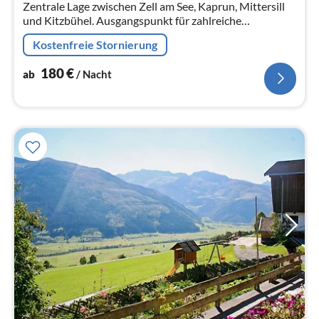
Zentrale Lage zwischen Zell am See, Kaprun, Mittersill
und Kitzbühel. Ausgangspunkt für zahlreiche
Aktivitäten. Viele umliegende Top-Skigebiete in
Kostenfreie Stornierung
kürzester Zeit erreichbar.
180
€
ab
/ Nacht