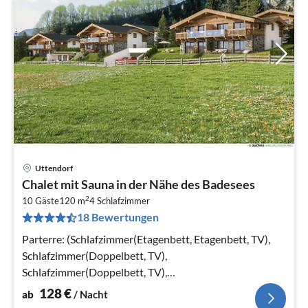
Uttendorf
Pre
Chalet mit Sauna in der Nähe des Badesees
ab
2
1
10 Gäste
120 m
4
Schlafzimmer
18 Bewertungen
pr
Na
Parterre: (Schlafzimmer(Etagenbett, Etagenbett, TV),
Schlafzimmer(Doppelbett, TV),
Schlafzimmer(Doppelbett, TV),
Schlafzimmer(Doppelbett, TV)
128
€
ab
/ Nacht