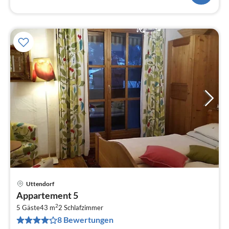
Uttendorf
Pre
Appartement 5
ab
2
8
5 Gäste
43 m
2
Schlafzimmer
8 Bewertungen
pr