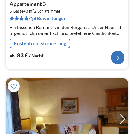
Pre
Appartement 3
ab
2
8
5 Gäste
43 m
2
Schlafzimmer
8 Bewertungen
pr
Na
Ein bisschen Romantik in den Bergen . . . Unser Haus ist
urgemütlich, romantisch und bietet jene Gastlichkeit
und Ruhe, die Sie für Ihren Urlaub suchen.
Kostenfreie Stornierung
83
€
ab
/ Nacht