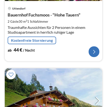
Pre
Uttendorf
ab
4
Bauernhof Fuchsmoos - "Hohe Tauern"
pr
2
2 Gäste
30 m
1
Schlafzimmer
Na
Traumhafte Aussichten für 2 Personen in einem
Studioapartment in herrlich ruhiger Lage
Kostenfreie Stornierung
44
€
ab
/ Nacht