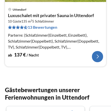
Uttendorf
Pre
Luxuschalet mit privater Sauna in Uttendorf
ab
2
1
10 Gäste
135 m
5
Schlafzimmer
13 Bewertungen
pr
Na
Parterre: (Schlafzimmer(Einzelbett, Einzelbett),
Schlafzimmer(Doppelbett), Schlafzimmer(Doppelbett,
TV), Schlafzimmer(Doppelbett, TV),
Schlafzimmer(Doppelbett, TV)
137
€
ab
/ Nacht
Gästebewertungen unserer
Ferienwohnungen in Uttendorf