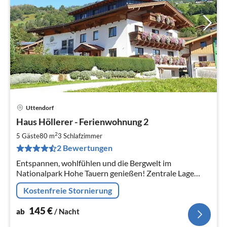
Uttendorf
Pre
Haus Höllerer - Ferienwohnung 2
ab
1
2
5 Gäste
80 m
3
Schlafzimmer
pr
2 Bewertungen
Na
Entspannen, wohlfühlen und die Bergwelt im
Nationalpark Hohe Tauern genießen! Zentrale Lage
zwischen Zell am See, Kaprun und Kitzbühel.
Kostenfreie Stornierung
Ausgangspunkt für zahlreiche Aktivitäten.
145
€
ab
/ Nacht