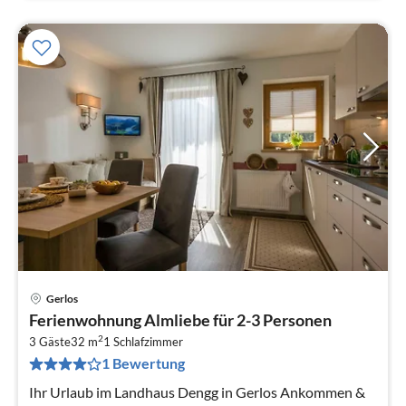
Gerlos
Pre
Ferienwohnung Almliebe für 2-3 Personen
ab
2
1
3 Gäste
32 m
1
Schlafzimmer
1 Bewertung
pr
Na
Ihr Urlaub im Landhaus Dengg in Gerlos Ankommen &