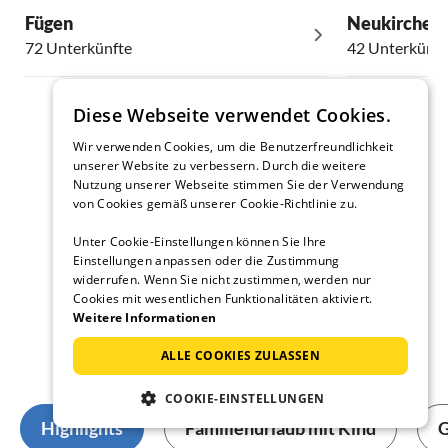
Fügen
Neukirchen
72 Unterkünfte
42 Unterkünft
Diese Webseite verwendet Cookies.
Wir verwenden Cookies, um die Benutzerfreundlichkeit
unserer Website zu verbessern. Durch die weitere
Nutzung unserer Webseite stimmen Sie der Verwendung
Urlaubsberater
von Cookies gemäß unserer Cookie-Richtlinie zu.
Unter Cookie-Einstellungen können Sie Ihre
Einstellungen anpassen oder die Zustimmung
Wissenswertes für Urlauber
widerrufen. Wenn Sie nicht zustimmen, werden nur
Cookies mit wesentlichen Funktionalitäten aktiviert.
Weitere Informationen
Tipps von unserer Reiseexpertin
ALLE COOKIES ZULASSEN
Catrin Mansel
COOKIE-EINSTELLUNGEN
Highlights
Familienurlaub mit Kind
G