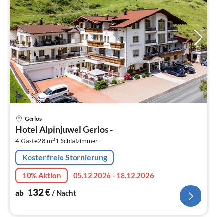
Pre
Gerlos
ab
Hotel Alpinjuwel Gerlos -
1
2
4 Gäste
28 m
1
Schlafzimmer
pr
Na
Kostenfreie Stornierung
10% Aktion
05.12.2026 - 18.12.2026
132
€
ab
/ Nacht