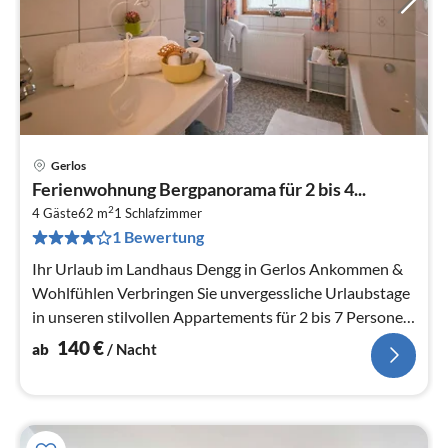
Gerlos
Pre
Ferienwohnung Bergpanorama für 2 bis 4...
ab
2
1
4 Gäste
62 m
1
Schlafzimmer
1 Bewertung
pr
Na
Ihr Urlaub im Landhaus Dengg in Gerlos Ankommen &
Wohlfühlen Verbringen Sie unvergessliche Urlaubstage
in unseren stilvollen Appartements für 2 bis 7 Personen
im ...
140
€
ab
/ Nacht