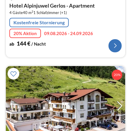
ab
Hotel Alpinjuwel Gerlos - Apartment
1
2
4 Gäste
40 m
1
Schlafzimmer (+1)
pr
Na
Kostenfreie Stornierung
20% Aktion
09.08.2026 - 24.09.2026
144
€
ab
/ Nacht
20%