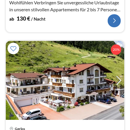
Wohlfühlen Verbringen Sie unvergessliche Urlaubstage
in unseren stilvollen Appartements für 2 bis 7 Personen
im ...
130
€
ab
/ Nacht
20%
Pre
Gerlos