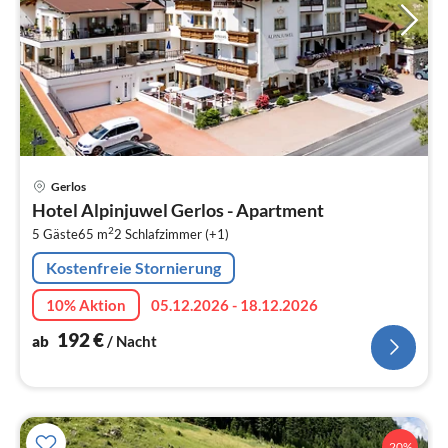
Pre
Gerlos
ab
Hotel Alpinjuwel Gerlos - Apartment
1
2
5 Gäste
65 m
2
Schlafzimmer (+1)
pr
Na
Kostenfreie Stornierung
10% Aktion
05.12.2026 - 18.12.2026
192
€
ab
/ Nacht
20%