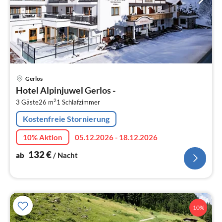
Pre
Gerlos
ab
Hotel Alpinjuwel Gerlos -
1
2
3 Gäste
26 m
1
Schlafzimmer
pr
Na
Kostenfreie Stornierung
10% Aktion
05.12.2026 - 18.12.2026
132
€
ab
/ Nacht
10%