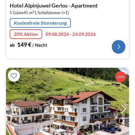
ab
Hotel Alpinjuwel Gerlos - Apartment
1
2
5 Gäste
45 m
1
Schlafzimmer (+1)
pr
Na
Kostenfreie Stornierung
20% Aktion
09.08.2026 - 24.09.2026
149
€
ab
/ Nacht
20%