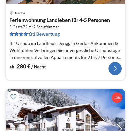
Gerlos
Pre
Ferienwohnung Landleben für 4-5 Personen
ab
2
2
5 Gäste
72 m
2
Schlafzimmer
1 Bewertung
pr
Na
Ihr Urlaub im Landhaus Dengg in Gerlos Ankommen &
Wohlfühlen Verbringen Sie unvergessliche Urlaubstage
in unseren stilvollen Appartements für 2 bis 7 Personen
im ...
280
€
ab
/ Nacht
10%