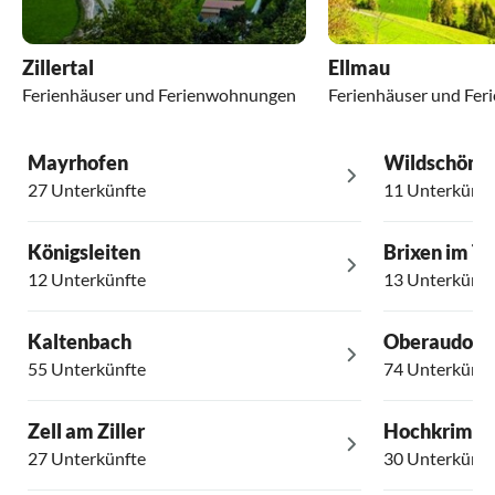
Zillertal
Ellmau
Ferienhäuser und Ferienwohnungen
Ferienhäuser und Fe
Mayrhofen
Wildschöna
27 Unterkünfte
11 Unterkünft
Königsleiten
Brixen im Th
12 Unterkünfte
13 Unterkünft
Kaltenbach
Oberaudorf
55 Unterkünfte
74 Unterkünft
Zell am Ziller
Hochkrimm
27 Unterkünfte
30 Unterkünft