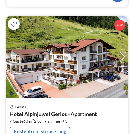
20%
Pre
Gerlos
ab
Hotel Alpinjuwel Gerlos - Apartment
2
2
7 Gäste
60 m
2
Schlafzimmer (+1)
pr
Na
Kostenfreie Stornierung