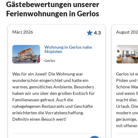
Gästebewertungen unserer
Ferienwohnungen in Gerlos
März 2026
August 20
4.3
Wohnung in Gerlos nahe
Skipisten
Gerlos
Was für ein Juwel! Die Wohnung war
Gerlos ist 
wunderschön eingerichtet und hatte ein
Pisten und 
warmes, gemütliches Ambiente. Besonders
Schöne Wan
haben wir uns über den großen Esstisch für
und wenn S
Familienessen gefreut. Auch die
macht dies
nahegelegenen Restaurants und Geschäfte
Urlaub. Di
erleichterten die Vorratsbeschaffung.
modern und
Definitiv einen Besuch wert!
geräumige,
mit offene
Betten, ei