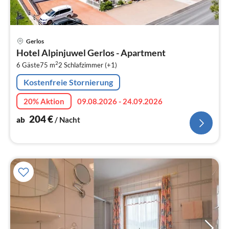
Pre
Gerlos
ab
Hotel Alpinjuwel Gerlos - Apartment
2
2
6 Gäste
75 m
2
Schlafzimmer (+1)
pr
Na
Kostenfreie Stornierung
20% Aktion
09.08.2026 - 24.09.2026
204
€
ab
/ Nacht