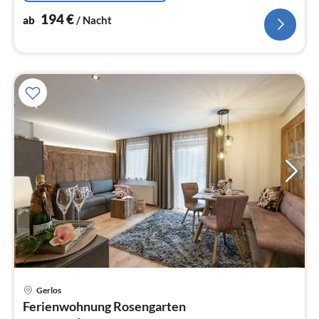
194
€
ab
/ Nacht
Pre
Gerlos
ab
Ferienwohnung Rosengarten
1