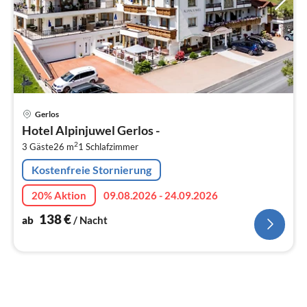
Pre
Gerlos
ab
Hotel Alpinjuwel Gerlos -
1
2
3 Gäste
26 m
1
Schlafzimmer
pr
Na
Kostenfreie Stornierung
20% Aktion
09.08.2026 - 24.09.2026
138
€
ab
/ Nacht