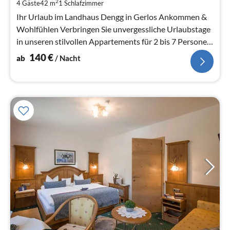
2
4 Gäste
42 m
1
Schlafzimmer
pr
Na
Ihr Urlaub im Landhaus Dengg in Gerlos Ankommen &
Wohlfühlen Verbringen Sie unvergessliche Urlaubstage
in unseren stilvollen Appartements für 2 bis 7 Personen
im ...
140
€
ab
/ Nacht