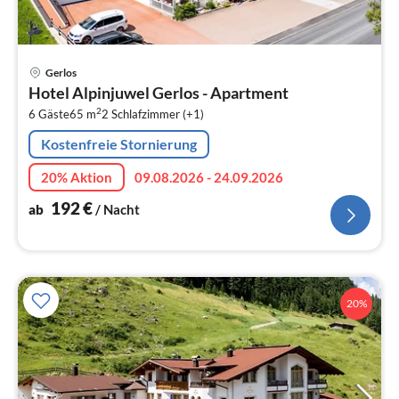
Pre
Gerlos
ab
Hotel Alpinjuwel Gerlos - Apartment
1
2
6 Gäste
65 m
2
Schlafzimmer (+1)
pr
Na
Kostenfreie Stornierung
20% Aktion
09.08.2026 - 24.09.2026
192
€
ab
/ Nacht
20%