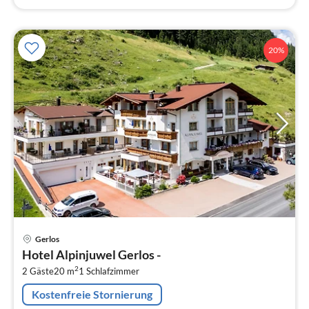
20%
Pre
Gerlos
ab
Hotel Alpinjuwel Gerlos -
1
2
2 Gäste
20 m
1
Schlafzimmer
pr
Na
Kostenfreie Stornierung