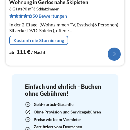
Wohnung in Gerlos nahe Skipisten
ab
2
1
6 Gäste
90 m
3
Schlafzimmer
50 Bewertungen
pr
Na
In der 2. Etage: (Wohnzimmer(TV, Esstisch(6 Personen),
Sitzecke, DVD-Spieler), offene
Küche(Kochherd(Induktion)
Kostenfreie Stornierung
111
€
ab
/ Nacht
Einfach und ehrlich - Buchen
ohne Gebühren!
Geld-zurück-Garantie
Ohne Provision und Servicegebühren
Preise wie beim Vermieter
Zertifiziert vom Deutschen