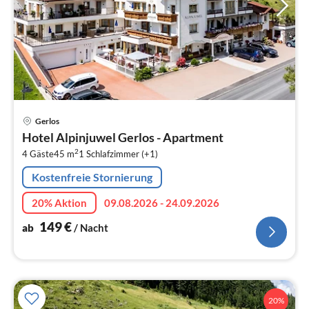
Pre
Gerlos
ab
Hotel Alpinjuwel Gerlos - Apartment
1
2
4 Gäste
45 m
1
Schlafzimmer (+1)
pr
Na
Kostenfreie Stornierung
20% Aktion
09.08.2026 - 24.09.2026
149
€
ab
/ Nacht
20%