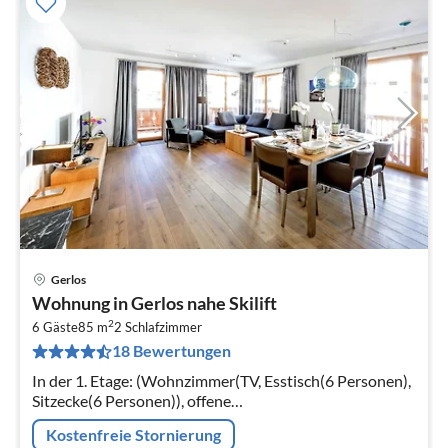
Gerlos
Pre
Wohnung in Gerlos nahe Skilift
ab
2
1
6 Gäste
85 m
2
Schlafzimmer
18 Bewertungen
pr
Na
In der 1. Etage: (Wohnzimmer(TV, Esstisch(6 Personen),
Sitzecke(6 Personen)), offene
Küche(Kochherd(Ceranfeld)
Kostenfreie Stornierung