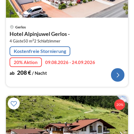
Pre
Gerlos
ab
Hotel Alpinjuwel Gerlos -
2
2
4 Gäste
50 m
2
Schlafzimmer
pr
Na
Kostenfreie Stornierung
20% Aktion
09.08.2026 - 24.09.2026
208
€
ab
/ Nacht
20%