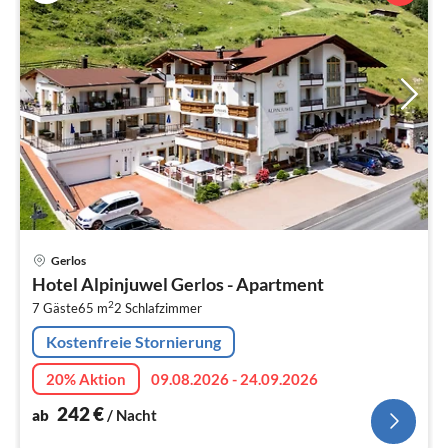
Pre
Gerlos
ab
Hotel Alpinjuwel Gerlos - Apartment
2
2
7 Gäste
65 m
2
Schlafzimmer
pr
Na
Kostenfreie Stornierung
20% Aktion
09.08.2026 - 24.09.2026
242
€
ab
/ Nacht