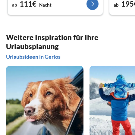
einem Tag a
111€
195
ab
Nacht
ab
.und besond
Wohnung ni
wegen der S
ordentlich,
der sleutel
Weitere Inspiration für Ihre
Willkommen
Urlaubsplanung
aufmerksam,
geschäftige
Urlaubsideen in Gerlos
beheizte Um
neben dem 
Walzen err
erreichen 
Ski. Wir ha