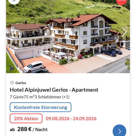
Pre
Gerlos
ab
Hotel Alpinjuwel Gerlos - Apartment
2
2
7 Gäste
75 m
3
Schlafzimmer (+1)
pr
Na
Kostenfreie Stornierung
20% Aktion
09.08.2026 - 24.09.2026
288
€
ab
/ Nacht