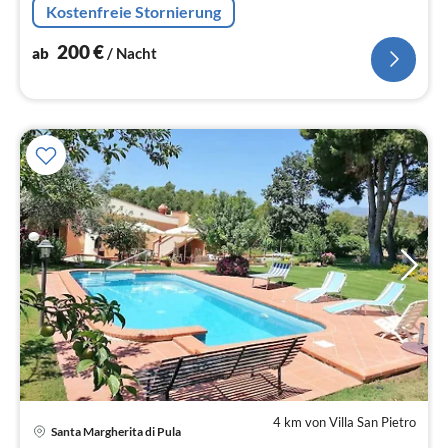
Kostenfreie Stornierung
200
€
ab
/ Nacht
4 km von Villa San Pietro
Pre
Santa Margherita di Pula
ab