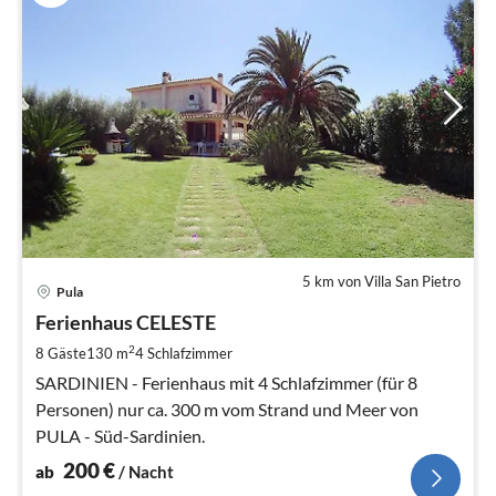
5 km von Villa San Pietro
Pre
Pula
ab
2
Ferienhaus CELESTE
pr
2
8 Gäste
130 m
4
Schlafzimmer
Na
SARDINIEN - Ferienhaus mit 4 Schlafzimmer (für 8
Personen) nur ca. 300 m vom Strand und Meer von
PULA - Süd-Sardinien.
200
€
ab
/ Nacht