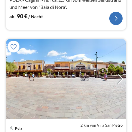
und Meer von "Baia di Nora".
90
€
ab
/ Nacht
2 km von Villa San Pietro
Pre
Pula
ab