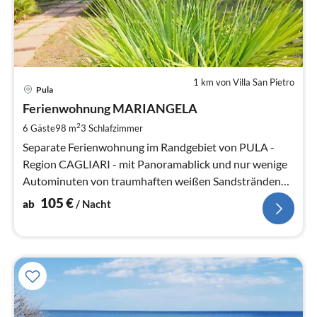
1 km von Villa San Pietro
Pre
Pula
ab
1
Ferienwohnung MARIANGELA
pr
2
6 Gäste
98 m
3
Schlafzimmer
Na
Separate Ferienwohnung im Randgebiet von PULA -
Region CAGLIARI - mit Panoramablick und nur wenige
Autominuten von traumhaften weißen Sandstränden
und kristallklarem Meer.
105
€
ab
/ Nacht