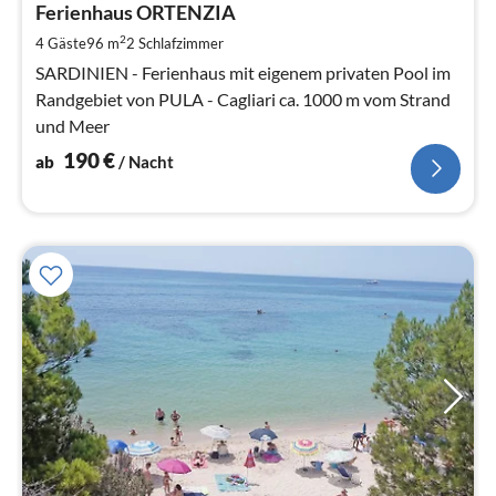
1
Ferienhaus ORTENZIA
pr
2
4 Gäste
96 m
2
Schlafzimmer
Na
SARDINIEN - Ferienhaus mit eigenem privaten Pool im
Randgebiet von PULA - Cagliari ca. 1000 m vom Strand
und Meer
190
€
ab
/ Nacht