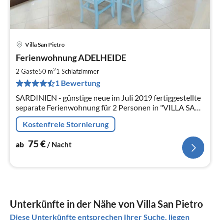
Villa San Pietro
Pre
Ferienwohnung ADELHEIDE
ab
7
2
2 Gäste
50 m
1
Schlafzimmer
pr
1 Bewertung
Na
SARDINIEN - günstige neue im Juli 2019 fertiggestellte
separate Ferienwohnung für 2 Personen in "VILLA SAN
PIETRO" Vorort von dem idyllischen Ferienort PULA -
Kostenfreie Stornierung
Süd-Sardinien.
75
€
ab
/ Nacht
Unterkünfte in der Nähe von Villa San Pietro
Diese Unterkünfte entsprechen Ihrer Suche, liegen