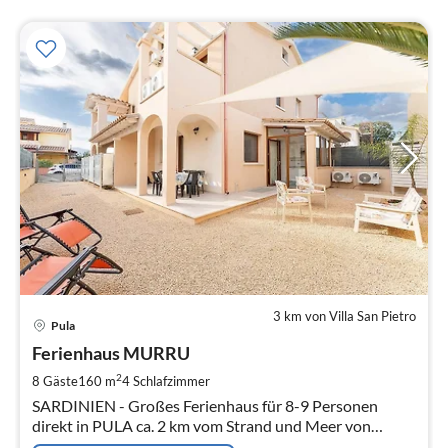
3 km von Villa San Pietro
Pre
Pula
ab
2
Ferienhaus MURRU
pr
2
8 Gäste
160 m
4
Schlafzimmer
Na
SARDINIEN - Großes Ferienhaus für 8-9 Personen
direkt in PULA ca. 2 km vom Strand und Meer von
NORA - Nähe CAGLIARI - Südsardinien.