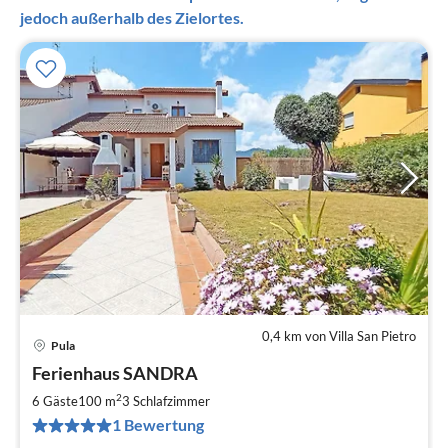
jedoch außerhalb des Zielortes.
0,4 km von Villa San Pietro
Pula
Pre
Ferienhaus SANDRA
ab
2
2
6 Gäste
100 m
3
Schlafzimmer
pr
1 Bewertung
Na