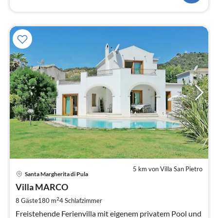
5 km von Villa San Pietro
Pre
Santa Margherita di Pula
ab
6
Villa MARCO
pr
2
8 Gäste
180 m
4
Schlafzimmer
Na
Freistehende Ferienvilla mit eigenem privatem Pool und