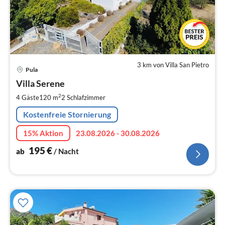
3 km von Villa San Pietro
Pre
Pula
ab
1
Villa Serene
pr
2
4 Gäste
120 m
2
Schlafzimmer
Na
Kostenfreie Stornierung
15% Aktion
23.08.2026 - 30.08.2026
195
€
ab
/ Nacht