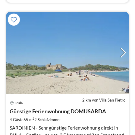
2 km von Villa San Pietro
Pre
Pula
ab
9
Günstige Ferienwohnung DOMUSARDA
pr
2
4 Gäste
65 m
2
Schlafzimmer
Na
SARDINIEN - Sehr günstige Ferienwohnung direkt in
PULA - Cagliari - nur ca. 2,5 km vom weißen Sandstrand