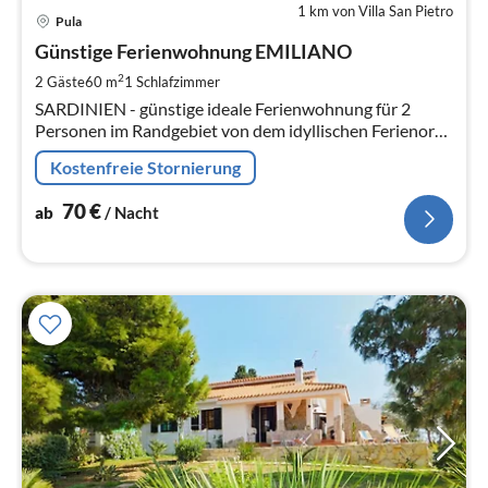
1 km von Villa San Pietro
Pre
Pula
ab
7
Günstige Ferienwohnung EMILIANO
pr
2
2 Gäste
60 m
1
Schlafzimmer
Na
SARDINIEN - günstige ideale Ferienwohnung für 2
Personen im Randgebiet von dem idyllischen Ferienort
PULA - Süd-Sardinien mit wunderschönem
Kostenfreie Stornierung
Panoramablick.
70
€
ab
/ Nacht