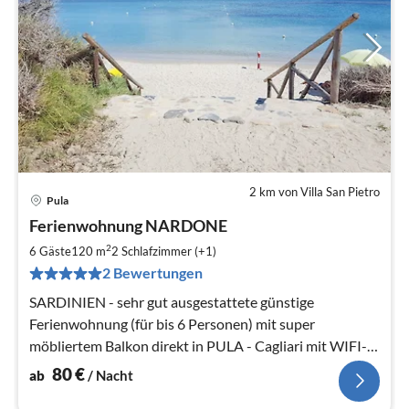
2 km von Villa San Pietro
Pula
Pre
Ferienwohnung NARDONE
ab
8
2
6 Gäste
120 m
2
Schlafzimmer (+1)
pr
2 Bewertungen
Na
SARDINIEN - sehr gut ausgestattete günstige
Ferienwohnung (für bis 6 Personen) mit super
möbliertem Balkon direkt in PULA - Cagliari mit WIFI-
Internet.
80
€
ab
/ Nacht