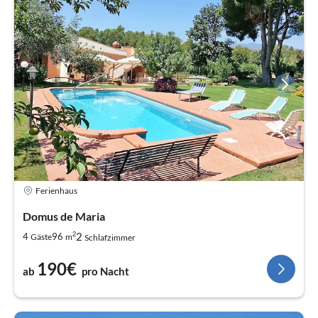
Ferienhaus
Domus de Maria
2
2
4
96
Gäste
m
Schlafzimmer
190€
ab
pro Nacht