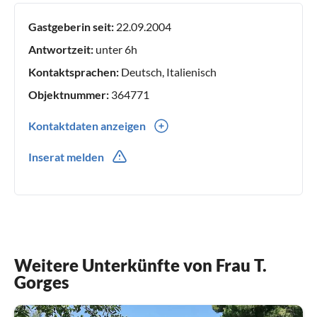
Wir können Ihnen Vorschläge zu den Unterkünften
Gastgeberin seit:
22.09.2004
unterbreiten oder Informationen zur Lage und den
Sehenswürdigkeiten der Region geben. Gerne helfen wir
Antwortzeit:
unter 6h
Ihnen auch bei den zusätzlichen Reisevorbereitungen für
Kontaktsprachen:
Deutsch, Italienisch
Ihren ganz speziellen SARDINIEN-Urlaub.
Objektnummer:
364771
Kontaktdaten anzeigen
0049(0) 2972962414
Inserat melden
Weitere Unterkünfte von Frau T.
Gorges