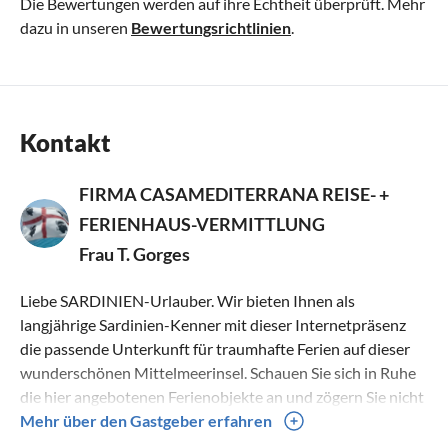
Die Bewertungen werden auf ihre Echtheit überprüft. Mehr
dazu in unseren
Bewertungsrichtlinien
.
Kontakt
FIRMA CASAMEDITERRANA REISE- +
FERIENHAUS-VERMITTLUNG
Frau T. Gorges
Liebe SARDINIEN-Urlauber. Wir bieten Ihnen als
langjährige Sardinien-Kenner mit dieser Internetpräsenz
die passende Unterkunft für traumhafte Ferien auf dieser
wunderschönen Mittelmeerinsel. Schauen Sie sich in Ruhe
die hier angebotenen Ferienobjekte an und zögern Sie nicht
uns bei Fragen zu kontaktieren. Sämtliche
Mehr über den Gastgeber erfahren
Ferienunterkünfte wurden von uns persönlich überprüft.