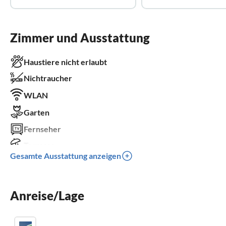
Zimmer und Ausstattung
Haustiere nicht erlaubt
Nichtraucher
WLAN
Garten
Fernseher
Terrasse
Gesamte Ausstattung anzeigen
Waschmaschine
Balkon
Anreise/Lage
Kinderbett