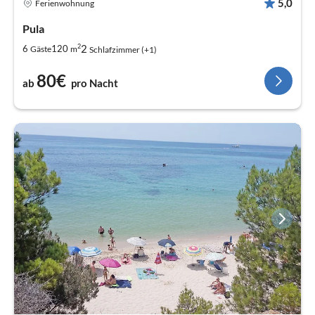
5,0
Ferienwohnung
Pula
2
2
6
120
Gäste
m
Schlafzimmer (+1)
80€
ab
pro Nacht