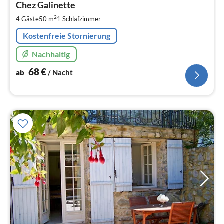
6
Chez Galinette
pr
2
4 Gäste
50 m
1
Schlafzimmer
Na
Kostenfreie Stornierung
Nachhaltig
68
€
ab
/ Nacht