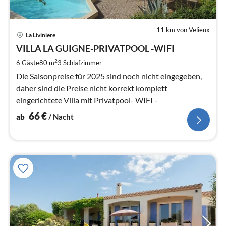
11 km von Velieux
Pre
La Liviniere
ab
6
VILLA LA GUIGNE-PRIVATPOOL -WIFI
pr
2
6 Gäste
80 m
3
Schlafzimmer
Na
Die Saisonpreise für 2025 sind noch nicht eingegeben,
daher sind die Preise nicht korrekt komplett
eingerichtete Villa mit Privatpool- WIFI -
66
€
ab
/ Nacht