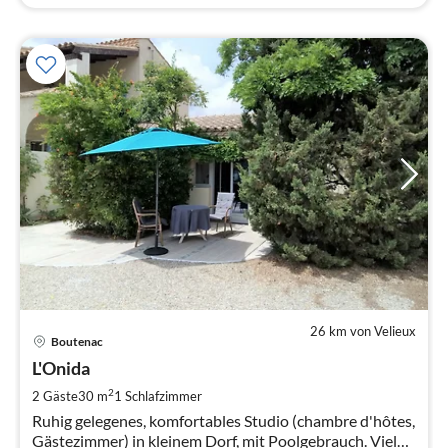
26 km von Velieux
Pre
Boutenac
ab
5
L'Onida
pr
2
2 Gäste
30 m
1
Schlafzimmer
Na
Ruhig gelegenes, komfortables Studio (chambre d'hôtes,
Gästezimmer) in kleinem Dorf, mit Poolgebrauch. Viele