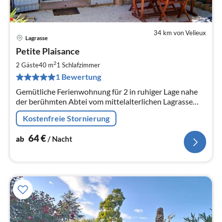
34 km von Velieux
Lagrasse
Pre
Petite Plaisance
ab
6
2
2 Gäste
40 m
1
Schlafzimmer
pr
1 Bewertung
Na
Gemütliche Ferienwohnung für 2 in ruhiger Lage nahe
der berühmten Abtei vom mittelalterlichen Lagrasse
(und nicht weit vom Mittelmeer entfernt)
Kostenfreie Stornierung
64
€
ab
/ Nacht