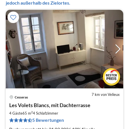
jedoch außerhalb des Zielortes.
7 km von Velieux
Cesseras
Pre
Les Volets Blancs, mit Dachterrasse
ab
5
2
4 Gäste
65 m
4
Schlafzimmer
pr
5 Bewertungen
Na