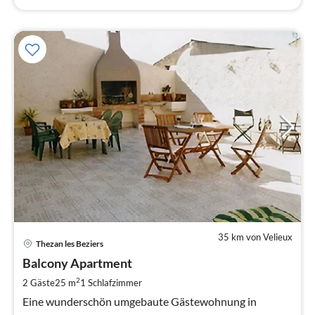
35 km von Velieux
Pre
Thezan les Beziers
ab
3
Balcony Apartment
pr
2
2 Gäste
25 m
1
Schlafzimmer
Na
Eine wunderschön umgebaute Gästewohnung in