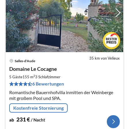
35 km von Velieux
Salles-d'Aude
Pre
Domaine Le Cocagne
ab
2
2
5 Gäste
155 m
3
Schlafzimmer
pr
6 Bewertungen
Na
Romantische Bauernhofvilla inmitten der Weinberge
mit großem Pool und SPA.
Kostenfreie Stornierung
231
€
ab
/ Nacht