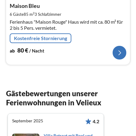
ab
8
Maison Bleu
pr
2
6 Gäste
85 m
3
Schlafzimmer
Na
Ferienhaus "Maison Rouge" Haus wird mit ca. 80 m² für
2 bis 5 Pers. vermietet.
Kostenfreie Stornierung
80
€
ab
/ Nacht
Gästebewertungen unserer
Ferienwohnungen in Velieux
September 2025
4.2
Villa Retreat mit Pool und