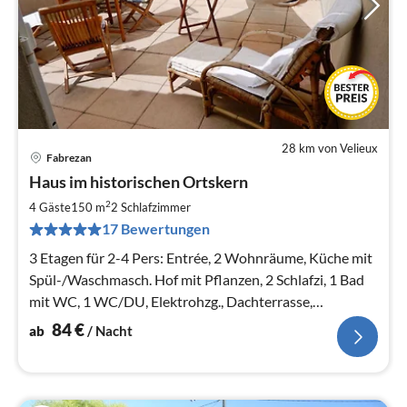
28 km von Velieux
Fabrezan
Pre
Haus im historischen Ortskern
ab
8
2
4 Gäste
150 m
2
Schlafzimmer
pr
17 Bewertungen
Na
3 Etagen für 2-4 Pers: Entrée, 2 Wohnräume, Küche mit
Spül-/Waschmasch. Hof mit Pflanzen, 2 Schlafzi, 1 Bad
mit WC, 1 WC/DU, Elektrohzg., Dachterrasse,
Mobilfunknetz ersetzt WLAN.
84
€
ab
/ Nacht