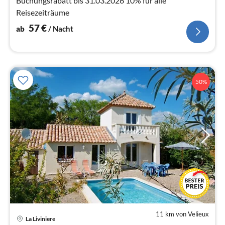
Buchungsrabatt bis 31.03.2026 10% für alle
Reisezeiträume
57
€
ab
/ Nacht
50%
11 km von Velieux
Pre
La Liviniere
ab