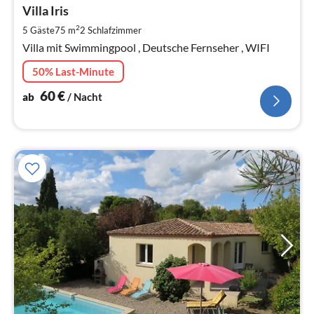
6
Villa Iris
pr
2
5 Gäste
75 m
2
Schlafzimmer
Na
Villa mit Swimmingpool , Deutsche Fernseher , WIFI
50% Last-Minute
60
€
ab
/ Nacht