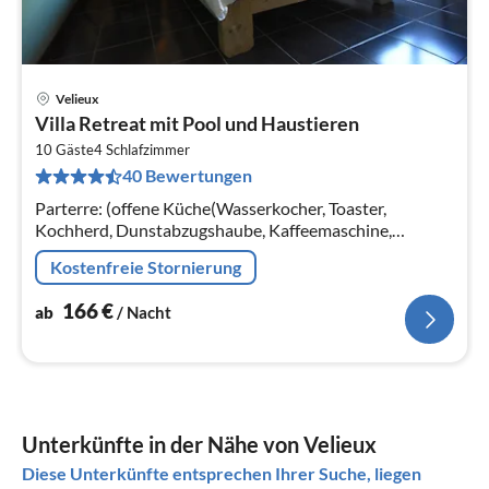
Velieux
Pre
Villa Retreat mit Pool und Haustieren
ab
1
10 Gäste
4
Schlafzimmer
40 Bewertungen
pr
Na
Parterre: (offene Küche(Wasserkocher, Toaster,
Kochherd, Dunstabzugshaube, Kaffeemaschine,
Backofen, Kombi-Mikrowelle, Spülmaschine,
Kostenfreie Stornierung
Kühl-/Gefrierkombination)
166
€
ab
/ Nacht
Unterkünfte in der Nähe von Velieux
Diese Unterkünfte entsprechen Ihrer Suche, liegen