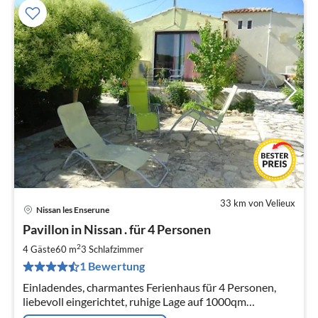
33 km von Velieux
Nissan les Enserune
Pre
Pavillon in Nissan . für 4 Personen
ab
7
2
4 Gäste
60 m
3
Schlafzimmer
pr
1 Bewertung
Na
Einladendes, charmantes Ferienhaus für 4 Personen,
liebevoll eingerichtet, ruhige Lage auf 1000qm
Grundstück, WLAN, Clim,17km von Narbonne, Beziers