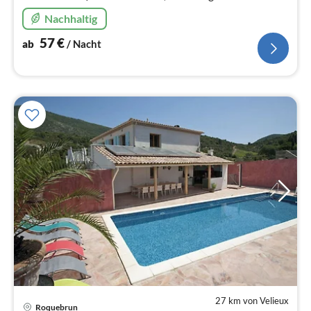
Wandermöglichkeiten, 20 km vom Meer entfernt.
Nachhaltig
57
€
ab
/ Nacht
27 km von Velieux
Pre
Roquebrun