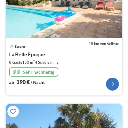
18 km von Velieux
Pre
Escales
ab
1
La Belle Epoque
pr
2
8 Gäste
150 m
4
Schlafzimmer
Na
Sehr nachhaltig
190
€
ab
/ Nacht