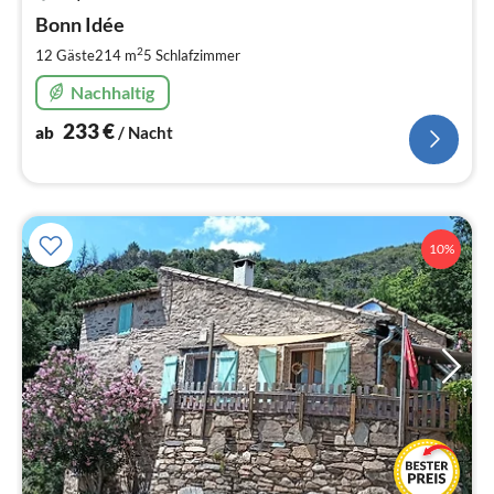
ab
2
Bonn Idée
pr
2
12 Gäste
214 m
5
Schlafzimmer
Na
Nachhaltig
233
€
ab
/ Nacht
10%