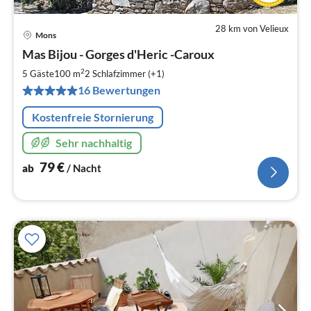
28 km von Velieux
Mons
Pre
Mas Bijou - Gorges d'Heric -Caroux
ab
7
2
5 Gäste
100 m
2
Schlafzimmer (+1)
pr
16 Bewertungen
Na
Kostenfreie Stornierung
Sehr nachhaltig
79
€
ab
/ Nacht