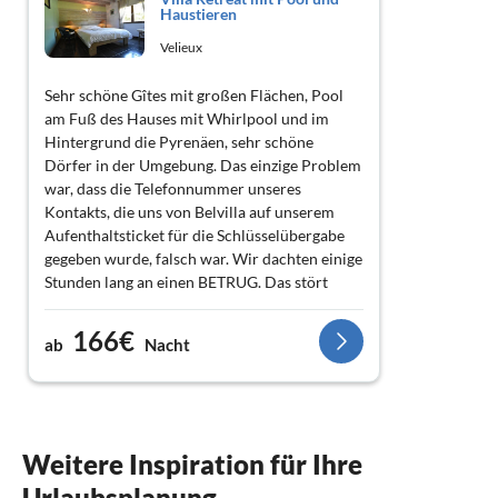
Haustieren
Velieux
Sehr schöne Gîtes mit großen Flächen, Pool
am Fuß des Hauses mit Whirlpool und im
Hintergrund die Pyrenäen, sehr schöne
Dörfer in der Umgebung. Das einzige Problem
war, dass die Telefonnummer unseres
Kontakts, die uns von Belvilla auf unserem
Aufenthaltsticket für die Schlüsselübergabe
gegeben wurde, falsch war. Wir dachten einige
Stunden lang an einen BETRUG. Das stört
einen doch. Wir haben 25 Anrufe getätigt, um
die Schlüssel zu bekommen. Zum Glück war
166€
ab
Nacht
die Villa perfekt für einen angenehmen
Aufenthalt.
Weitere Inspiration für Ihre
Urlaubsplanung