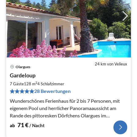
24 km von Velieux
Olargues
Pre
Gardeloup
ab
7
2
7 Gäste
128 m
4
Schlafzimmer
pr
28 Bewertungen
Na
Wunderschönes Ferienhaus für 2 bis 7 Personen, mit
eigenem Pool und herrlicher Panoramaaussicht am
Rande des pittoresken Dörfchens Olargues im
Languedoc.
71
€
ab
/ Nacht