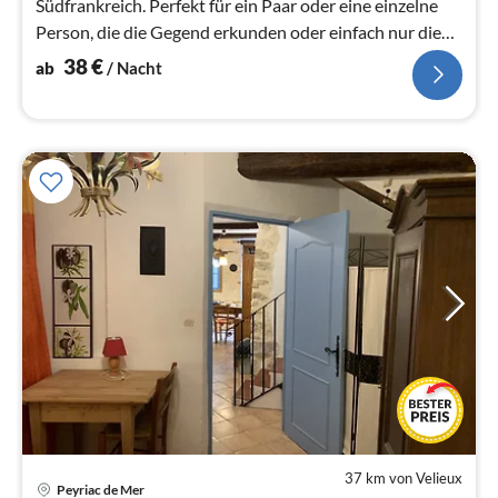
Südfrankreich. Perfekt für ein Paar oder eine einzelne
Person, die die Gegend erkunden oder einfach nur die
mediterrane Sonne genießen möchte.
38
€
ab
/ Nacht
37 km von Velieux
Pre
Peyriac de Mer