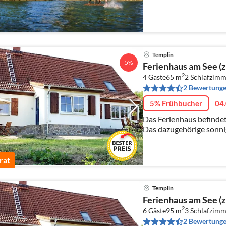
Templin
5%
Ferienhaus am See (z
2
4 Gäste
65 m
2
Schlafzimm
2 Bewertung
5% Frühbucher
04.
Das Ferienhaus befindet
Das dazugehörige sonnig
groß und bietet viel Pl
entspannen.
rat
Templin
Ferienhaus am See (z
2
6 Gäste
95 m
3
Schlafzimm
2 Bewertung