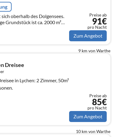
rung
Preise ab
 sich oberhalb des Dolgensees.
91€
e Grundstück ist ca. 2000 m²
pro Nacht
atz zum Sonnenbaden, erholen und
Zum Angebot
9 km von Warthe
en Dreisee
er
reisee in Lychen: 2 Zimmer, 50m²
sonen.
Preise ab
85€
pro Nacht
Zum Angebot
10 km von Warthe