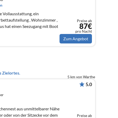
en
 Vollausstattung, ein
stellung , Wohnzimmer ,
Preise ab
87€
sche, Das Haus hat einen Seezugang mit Boot
pro Nacht
Zum Angebot
 Zielortes.
5 km von Warthe
5.0
er
rchennest aus unmittelbarer Nähe
r von der Sitzecke vor dem
Preise ab