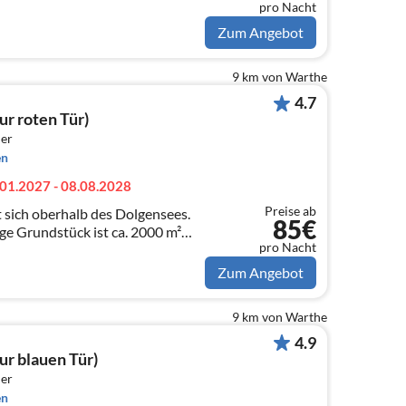
pro Nacht
Zum Angebot
9 km von Warthe
4.7
ur roten Tür)
er
en
01.2027 - 08.08.2028
Preise ab
 sich oberhalb des Dolgensees.
85€
e Grundstück ist ca. 2000 m²
pro Nacht
atz zum Sonnenbaden, erholen und
Zum Angebot
9 km von Warthe
4.9
ur blauen Tür)
er
en