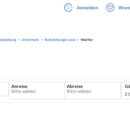
Anmelden
Wuns
andenburg
Uckermark
Boitzenburger Land
Warthe
Anreise
Abreise
Gä
2 