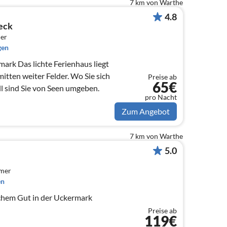
7 km von Warthe
4.8
eck
er
gen
mark Das lichte Ferienhaus liegt
itten weiter Felder. Wo Sie sich
Preise ab
65€
l sind Sie von Seen umgeben.
pro Nacht
Zum Angebot
7 km von Warthe
5.0
mmer
en
schem Gut in der Uckermark
Preise ab
119€