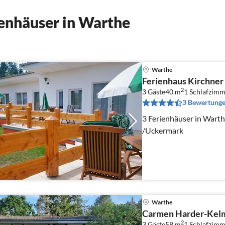
enhäuser in Warthe
Warthe
Ferienhaus Kirchner
2
3 Gäste
40 m
1
Schlafzimm
3 Bewertung
3 Ferienhäuser in Warthe Boitzenburger L
/Uckermark
Warthe
Carmen Harder-Kel
2
3 Gäste
58 m
1
Schlafzimm