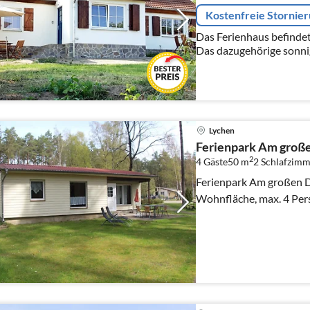
Kostenfreie Stornie
Das Ferienhaus befindet
Das dazugehörige sonnig
groß und bietet viel Pl
entspannen.
Lychen
Ferienpark Am groß
2
4 Gäste
50 m
2
Schlafzimm
Ferienpark Am großen D
Wohnfläche, max. 4 Per