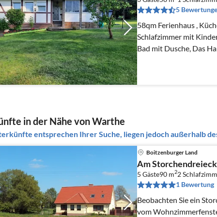
5 Bewertung
58qm Ferienhaus , Küche
Schlafzimmer mit Kinderbettauf
Bad mit Du
nfte in der Nähe von Warthe
erkünfte entsprechen Ihrer Suche, liegen jedoch außerhalb des
Boitzenburger Land
Am Storchendreieck
2
5 Gäste
90 m
2
Schlafzimm
1 Bewertung
Beobachten Sie ein Sto
vom Wohnzimmerfenster ode