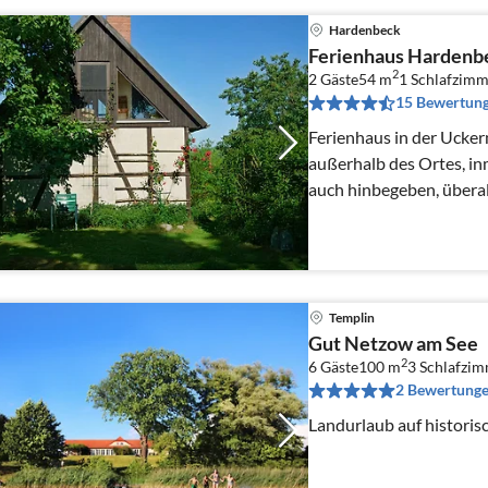
Hardenbeck
Ferienhaus Hardenb
2
2 Gäste
54 m
1
Schlafzimm
15 Bewertun
Ferienhaus in der Ucker
außerhalb des Ortes, inm
auch hinbegeben, überal
Templin
Gut Netzow am See
2
6 Gäste
100 m
3
Schlafzi
2 Bewertung
Landurlaub auf histori