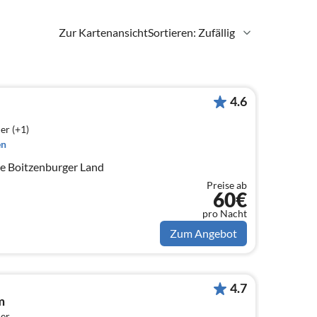
Zur Kartenansicht
Sortieren: Zufällig
4.6
er (+1)
en
and
Preise ab
60€
pro Nacht
Zum Angebot
4.7
m
er