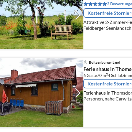
2 Bewertung
Kostenfreie Stornie
Attraktive 2-Zimmer-Fe
Feldberger Seenlandscha
mehr als 100 Jahre alte
Seelen-Ort Thomsdorf.
Boitzenburger Land
Ferienhaus in Thoms
2
6 Gäste
70 m
4
Schlafzimm
Kostenfreie Stornie
Ferienhaus in Thomsdorf
Personen, nahe Carwitze