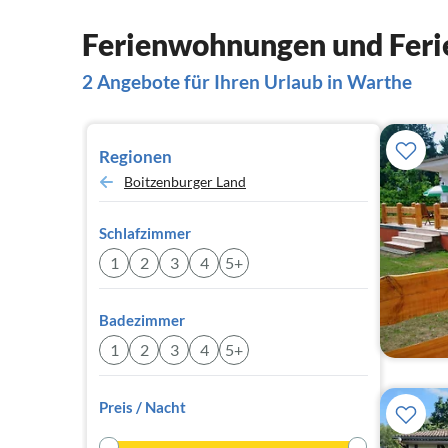
Ferienwohnungen und Feri
2 Angebote für Ihren Urlaub in Warthe
Regionen
Boitzenburger Land
Schlafzimmer
1
2
3
4
5+
Badezimmer
1
2
3
4
5+
Preis / Nacht