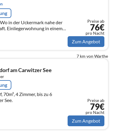
en
rung
Preise ab
Wo in der Uckermark nahe der
76€
ft. Einliegerwohnung in einem
pro Nacht
n Bauernhaus mitten im 200
Zum Angebot
7 km von Warthe
dorf am Carwitzer See
er
rung
, 70m², 4 Zimmer, bis zu 6
r See.
Preise ab
79€
pro Nacht
Zum Angebot