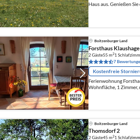
Haus aus. Genießen Sie 
Alltag ab.
Boitzenburger Land
Forsthaus Klaushage
2
2 Gäste
55 m
1
Schlafzimm
7 Bewertung
Kostenfreie Stornie
Ferienwohnung Forsthau
Wohnfläche, 1 Zimmer, 
Aufbettung
Boitzenburger Land
Thomsdorf 2
2
2 Gäste
45 m
1
Schlafzimm