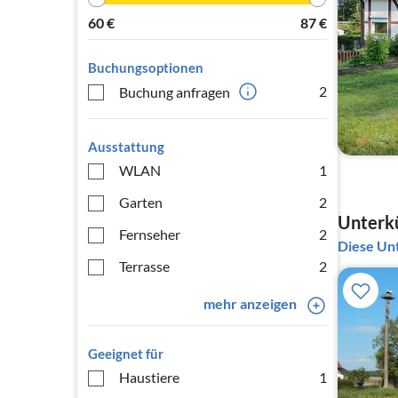
60
€
87
€
Buchungsoptionen
2
Buchung anfragen
Ausstattung
WLAN
1
Garten
2
Unterkü
Fernseher
2
Diese Unt
Terrasse
2
mehr anzeigen
Geeignet für
Haustiere
1