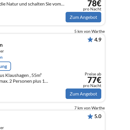
78€
die Natur und schalten Sie vom
pro Nacht
Zum Angebot
5 km von Warthe
4.9
n
er
en
rung
Preise ab
s Klaushagen , 55m²
77€
max. 2 Personen plus 1
pro Nacht
Zum Angebot
7 km von Warthe
5.0
er