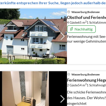
erkünfte entsprechen Ihrer Suche, liegen jedoch außerhalb des
Wasserburg,Bodensee
Obsthof und Ferienh
2
4 Gäste
65 m
1
Schlafzimm
Nachhaltig
Ferienwohnung mit See- 
nur wenige Gehminuten
Wasserburg,Bodensee
Ferienwohnung Hege
2
2 Gäste
54 m
1
Schlafmögl
Die schicke Ferienwohnu
des Hauses. Der Wohn/S
eingerichtet