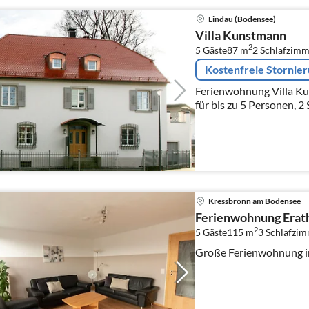
Lindau (Bodensee)
Villa Kunstmann
2
5 Gäste
87 m
2
Schlafzimm
Kostenfreie Stornie
Ferienwohnung Villa Ku
für bis zu 5 Personen, 2
Wohnraum, moderne Küc
Fahrradabstellmöglichk
Kressbronn am Bodensee
Ferienwohnung Erat
2
5 Gäste
115 m
3
Schlafzi
Große Ferienwohnung i