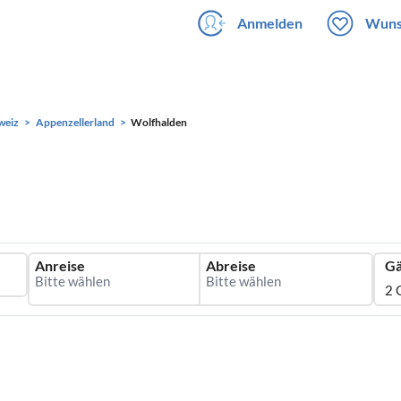
Anmelden
Wuns
weiz
Appenzellerland
Wolfhalden
Anreise
Abreise
Gä
2 