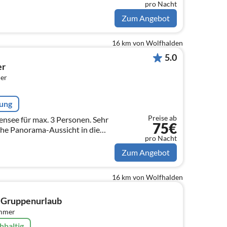
pro Nacht
Zum Angebot
16 km von Wolfhalden
5.0
er
er
rung
Preise ab
see für max. 3 Personen. Sehr
75€
iche Panorama-Aussicht in die
pro Nacht
Berge, Seenähe. WLan kostenlos!
Zum Angebot
16 km von Wolfhalden
 Gruppenurlaub
immer
hhaltig