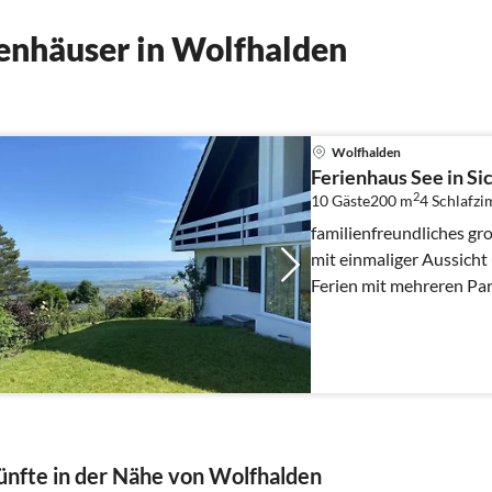
enhäuser in Wolfhalden
Wolfhalden
Ferienhaus See in Si
2
10 Gäste
200 m
4
Schlafz
familienfreundliches gr
mit einmaliger Aussicht 
Ferien mit mehreren Par
idyllische Lage
nfte in der Nähe von Wolfhalden