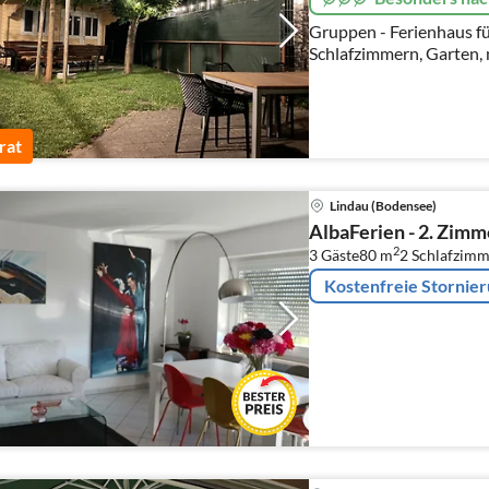
Gruppen - Ferienhaus fü
rat
Lindau (Bodensee)
AlbaFerien - 2. Zim
2
3 Gäste
80 m
2
Schlafzimm
Kostenfreie Stornie