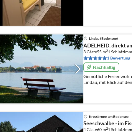
Lindau (Bodensee)
ADELHEID, direkt a
2
3 Gäste
55 m
1
Schlafzimm
1 Bewertung
Nachhaltig
Gemütliche Ferienwohnung direkt am Bodense
Lindau, mit Blick auf de
Parkplätze stehen Ihnen
Kressbronn am Bodensee
Seeschwalbe - im Fi
2
4 Gäste
60 m
1
Schlafzimm