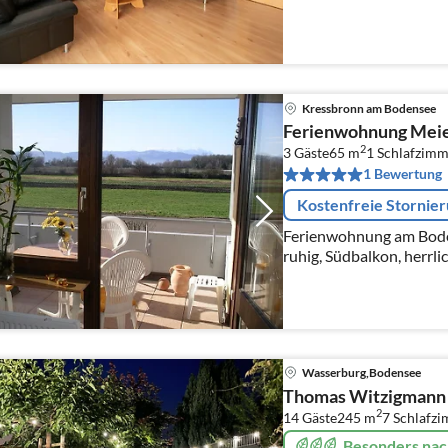
Kressbronn am Bodensee
Ferienwohnung Mei
2
3 Gäste
65 m
1
Schlafzimm
1 Bewertung
Kostenfreie Stornie
Ferienwohnung am Boden
ruhig, Südbalkon, herrl
freie Natur und auf CH-
Wasserburg,Bodensee
Thomas Witzigmann
2
14 Gäste
245 m
7
Schlafz
Besonders nac