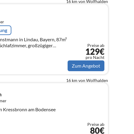
16 km von Wolfhalden
er
rung
nstmann in Lindau, Bayern, 87m²
 Schlafzimmer, großzügiger
Preise ab
129€
he, Terrasse,
eit
pro Nacht
Zum Angebot
16 km von Wolfhalden
h
mmer
n Kressbronn am Bodensee
Preise ab
80€