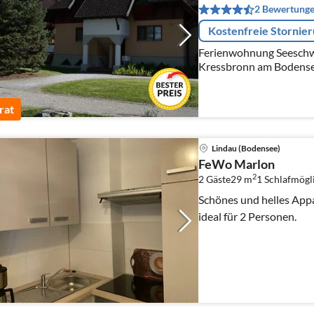
2 Bewertung
Kostenfreie Stornie
Ferienwohnung Seeschwa
Kressbronn am Bodens
rat
Lindau (Bodensee)
FeWo Marlon
2
2 Gäste
29 m
1
Schlafmögl
Schönes und helles App
ideal für 2 Personen.