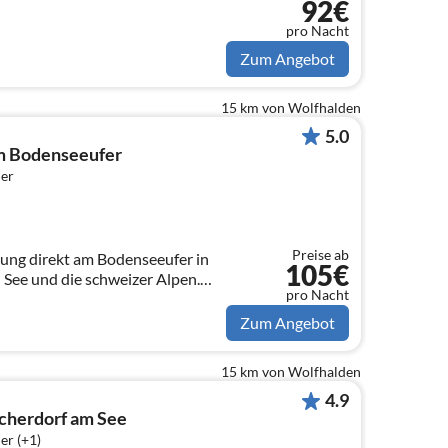
92€
pro Nacht
Zum Angebot
15 km von Wolfhalden
5.0
m Bodenseeufer
er
Preise ab
eufer in
105€
n See und die schweizer Alpen.
pro Nacht
 kostenlos zur Verfügung.
Zum Angebot
15 km von Wolfhalden
4.9
scherdorf am See
er (+1)