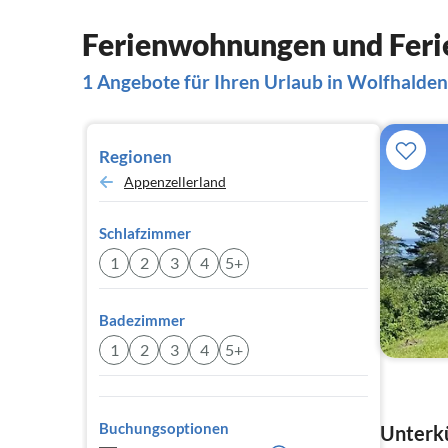
Ferienwohnungen und Feri
1 Angebote für Ihren Urlaub in Wolfhalden
Regionen
Appenzellerland
Schlafzimmer
1
2
3
4
5+
Badezimmer
1
2
3
4
5+
Buchungsoptionen
Unterkü