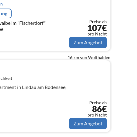
en
rung
Preise ab
lbe im "Fischerdorf"
107€
ee
pro Nacht
Zum Angebot
16 km von Wolfhalden
ichkeit
artment in Lindau am Bodensee,
Preise ab
86€
pro Nacht
Zum Angebot