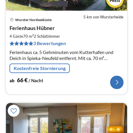
5 km von Wursterheide
Wurster Nordseeküste
Pre
Ferienhaus Hübner
ab
6
2
4 Gäste
70 m
2
Schlafzimmer
pr
3 Bewertungen
Na
Ferienhaus ca. 5 Gehminuten vom Kutterhafen und
Deich in Spieka-Neufeld entfernt. Mit ca. 70 m²
Wohnfläche, für bis zu 4 Personen und 2 Stellplätzen.
Kostenfreie Stornierung
66
€
ab
/ Nacht