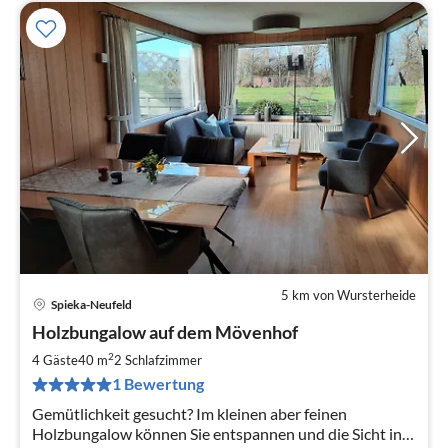
5 km von Wursterheide
Spieka-Neufeld
Pre
Holzbungalow auf dem Mövenhof
ab
6
2
4 Gäste
40 m
2
Schlafzimmer
pr
1 Bewertung
Na
Gemütlichkeit gesucht? Im kleinen aber feinen
Holzbungalow können Sie entspannen und die Sicht in