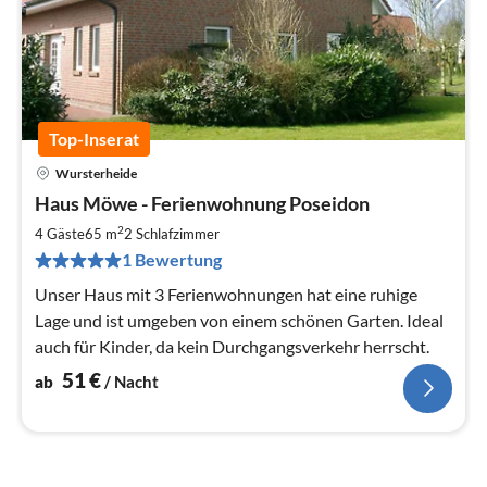
Top-Inserat
Wursterheide
Pre
Haus Möwe - Ferienwohnung Poseidon
ab
5
2
4 Gäste
65 m
2
Schlafzimmer
pr
1 Bewertung
Na
Unser Haus mit 3 Ferienwohnungen hat eine ruhige
Lage und ist umgeben von einem schönen Garten. Ideal
auch für Kinder, da kein Durchgangsverkehr herrscht.
51
€
ab
/ Nacht