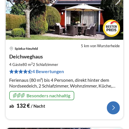
5 km von Wursterheide
Spieka-Neufeld
Pre
Deichweghaus
ab
1
2
4 Gäste
80 m
2
Schlafzimmer
pr
4 Bewertungen
Na
Ferienaus (80 m²) bis 4 Personen, direkt hinter dem
Nordseedeich, 2 Schlafzimmer, Wohnzimmer, Küche,
Bad mit WC, Wanne und Dusche, außerdem Balkon,
Besonders nachhaltig
Terrasse, Parkplatrz und SAT-TV
132
€
ab
/ Nacht