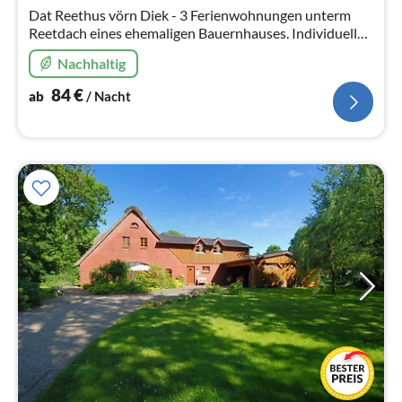
Na
Dat Reethus vörn Diek - 3 Ferienwohnungen unterm
Reetdach eines ehemaligen Bauernhauses. Individueller
Zuschnitt und Ausstattung für den etwas
Nachhaltig
anspruchsvolleren Geschmack.
84
€
ab
/ Nacht