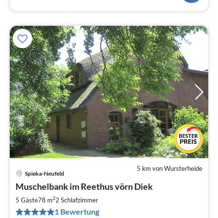
5 km von Wursterheide
Spieka-Neufeld
Pre
Muschelbank im Reethus vörn Diek
ab
8
2
5 Gäste
78 m
2
Schlafzimmer
pr
1 Bewertung