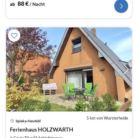
Grünstrand garantiert Erholung pur.
88
€
ab
/ Nacht
5 km von Wursterheide
Spieka-Neufeld
Pre
Ferienhaus HOLZWARTH
ab
1
2
6 Gäste
70 m
3
Schlafzimmer