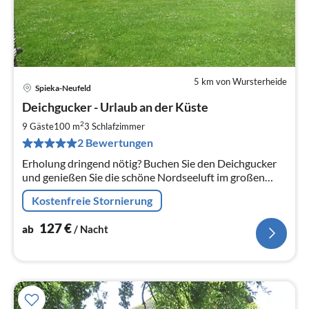
5 km von Wursterheide
Spieka-Neufeld
Pre
Deichgucker - Urlaub an der Küste
ab
1
2
9 Gäste
100 m
3
Schlafzimmer
pr
2 Bewertungen
Na
Erholung dringend nötig? Buchen Sie den Deichgucker
und genießen Sie die schöne Nordseeluft im großen
hauseigenen Garten oder entspannen Sie auf den 100
Kostenfreie Stornierung
qm Wohnfläche.
127
€
ab
/ Nacht