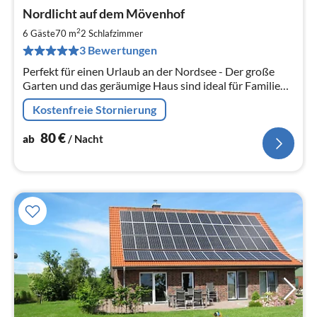
Pre
Nordlicht auf dem Mövenhof
ab
8
2
6 Gäste
70 m
2
Schlafzimmer
pr
3 Bewertungen
Na
Perfekt für einen Urlaub an der Nordsee - Der große
Garten und das geräumige Haus sind ideal für Familien
mit Kindern & Hund
Kostenfreie Stornierung
80
€
ab
/ Nacht