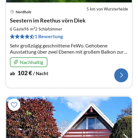
5 km von Wursterheide
Nordholz
Pre
Seestern im Reethus vörn Diek
ab
1
2
6 Gäste
96 m
2
Schlafzimmer
pr
1 Bewertung
Na
Sehr großzügig geschnittene FeWo. Gehobene
Ausstattung über zwei Ebenen mit großem Balkon zur
Südseite und freiem Blick über Wiesen und Felder.
Nachhaltig
102
€
ab
/ Nacht