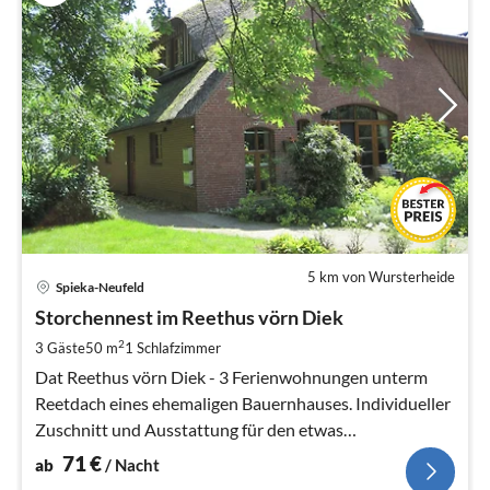
5 km von Wursterheide
Pre
Spieka-Neufeld
ab
7
Storchennest im Reethus vörn Diek
pr
2
3 Gäste
50 m
1
Schlafzimmer
Na
Dat Reethus vörn Diek - 3 Ferienwohnungen unterm
Reetdach eines ehemaligen Bauernhauses. Individueller
Zuschnitt und Ausstattung für den etwas
anspruchsvolleren Geschmack.
71
€
ab
/ Nacht