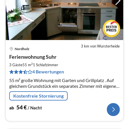
3 km von Wursterheide
Nordholz
Pre
Ferienwohnung Suhr
ab
5
2
3 Gäste
55 m
1
Schlafzimmer
pr
4 Bewertungen
Na
55 m² große Wohnung mit Garten und Grillplatz . Auf
gleichem Grundstück ein separates Zimmer mit eigenem
Bad und kleiner Küchenzeile für 2 Personen.
Kostenfreie Stornierung
54
€
ab
/ Nacht