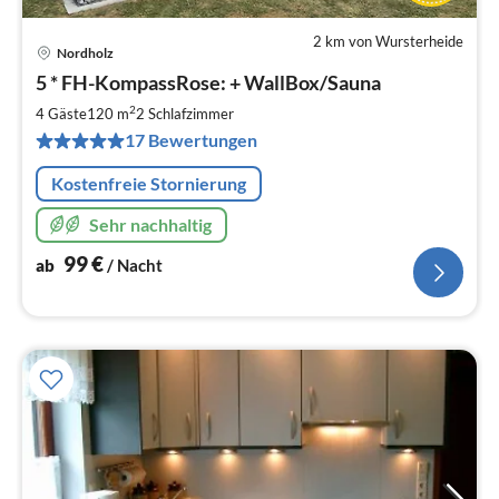
2 km von Wursterheide
Nordholz
Pre
5 * FH-KompassRose: + WallBox/Sauna
ab
9
2
4 Gäste
120 m
2
Schlafzimmer
pr
17 Bewertungen
Na
Kostenfreie Stornierung
Sehr nachhaltig
99
€
ab
/ Nacht