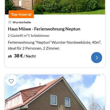
Top-Inserat
Pre
Wursterheide
ab
3
Haus Möwe - Ferienwohnung Neptun
pr
2
2 Gäste
40 m
1
Schlafzimmer
Na
Ferienwohnung "Neptun" Wurster Nordseeküste, 40m²,
ideal für 2 Personen, 2 Zimmer.
38
€
ab
/ Nacht