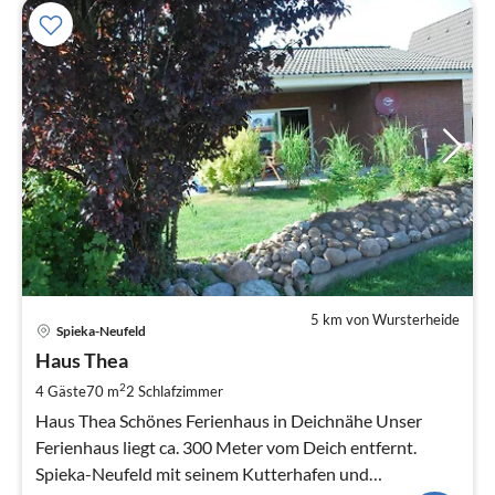
5 km von Wursterheide
Pre
Spieka-Neufeld
ab
8
Haus Thea
pr
2
4 Gäste
70 m
2
Schlafzimmer
Na
Haus Thea Schönes Ferienhaus in Deichnähe Unser
Ferienhaus liegt ca. 300 Meter vom Deich entfernt.
Spieka-Neufeld mit seinem Kutterhafen und