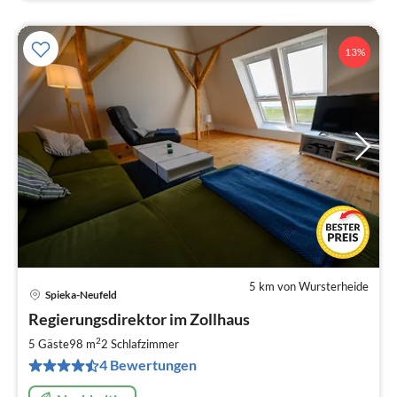
13%
5 km von Wursterheide
Spieka-Neufeld
Pre
Regierungsdirektor im Zollhaus
ab
9
2
5 Gäste
98 m
2
Schlafzimmer
pr
4 Bewertungen
Na