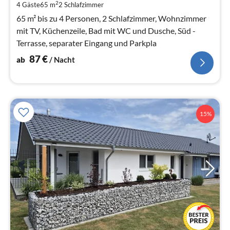
pr
2
4 Gäste
65 m
2
Schlafzimmer
Na
65 m² bis zu 4 Personen, 2 Schlafzimmer, Wohnzimmer
mit TV, Küchenzeile, Bad mit WC und Dusche, Süd -
Terrasse, separater Eingang und Parkpla
87
€
ab
/ Nacht
15%