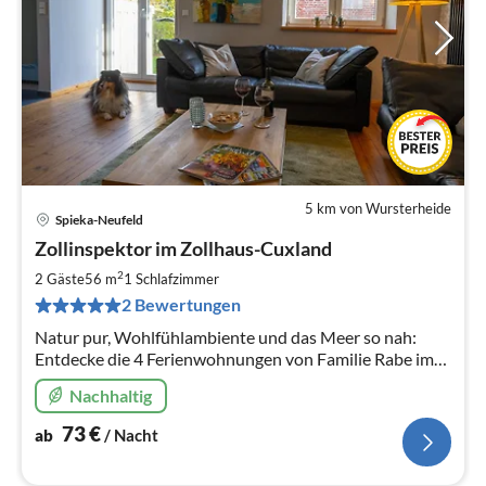
5 km von Wursterheide
Spieka-Neufeld
Pre
Zollinspektor im Zollhaus-Cuxland
ab
7
2
2 Gäste
56 m
1
Schlafzimmer
pr
2 Bewertungen
Na
Natur pur, Wohlfühlambiente und das Meer so nah:
Entdecke die 4 Ferienwohnungen von Familie Rabe im
historischen Zollhaus für deinen Urlaub an der Wurster
Nachhaltig
Nordseeküste.
73
€
ab
/ Nacht