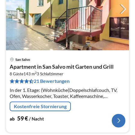
San Salvo
Pre
Apartment in San Salvo mit Garten und Grill
ab
2
5
8 Gäste
143 m
3
Schlafzimmer
21 Bewertungen
pr
Na
In der 1. Etage: (Wohnküche(Doppelschlafcouch, TV,
Ofen, Wasserkocher, Toaster, Kaffeemaschine,
Espressomaschine, Backofen,
Kostenfreie Stornierung
Kühl-/Gefrierkombination)
59
€
ab
/ Nacht