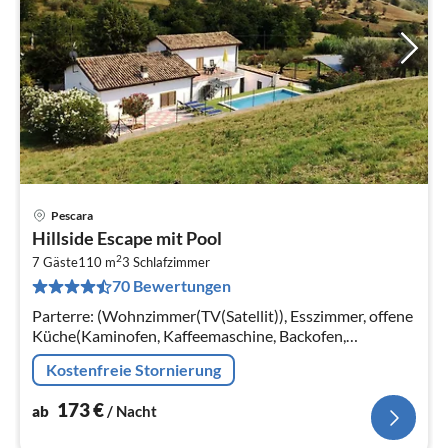
Pescara
Pre
Hillside Escape mit Pool
ab
2
1
7 Gäste
110 m
3
Schlafzimmer
70 Bewertungen
pr
Na
Parterre: (Wohnzimmer(TV(Satellit)), Esszimmer, offene
Küche(Kaminofen, Kaffeemaschine, Backofen,
Mikrowelle, Spülmaschine, Kühl-/Gefrierkombination)
Kostenfreie Stornierung
173
€
ab
/ Nacht