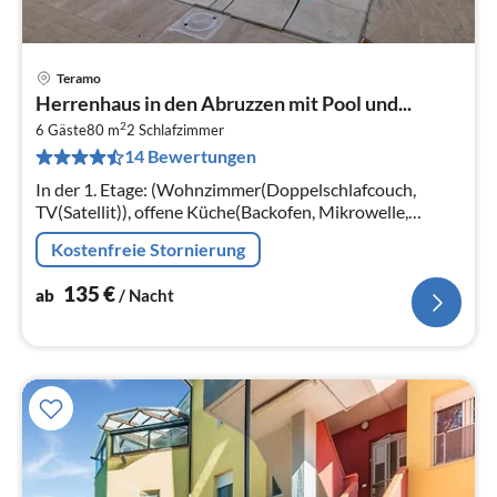
Teramo
Pre
Herrenhaus in den Abruzzen mit Pool und...
ab
2
1
6 Gäste
80 m
2
Schlafzimmer
14 Bewertungen
pr
Na
In der 1. Etage: (Wohnzimmer(Doppelschlafcouch,
TV(Satellit)), offene Küche(Backofen, Mikrowelle,
Kühl-/Gefrierkombination), Schlafzimmer(Doppelbett
Kostenfreie Stornierung
king size)
135
€
ab
/ Nacht