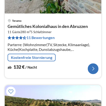
Teramo
Pre
Gemütliches Kolonialhaus in den Abruzzen
ab
2
1
11 Gäste
280 m
5
Schlafzimmer
11 Bewertungen
pr
Na
Parterre: (Wohnzimmer(TV, Sitzecke, Klimaanlage),
Küche(Kochplatte, Dunstabzugshaube,
Kaffeemaschine, Backofen, Kühl-/Gefrierkombination),
Kostenfreie Stornierung
Schlafzimmer(Doppelbett, TV, Klimaanlage)
132
€
ab
/ Nacht