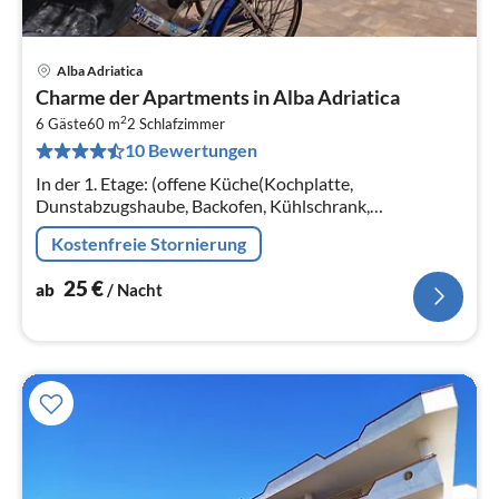
Alba Adriatica
Pre
Charme der Apartments in Alba Adriatica
ab
2
2
6 Gäste
60 m
2
Schlafzimmer
10 Bewertungen
pr
Na
In der 1. Etage: (offene Küche(Kochplatte,
Dunstabzugshaube, Backofen, Kühlschrank,
Waschbecken), Wohn/Esszimmer(Doppelschlafcouch,
Kostenfreie Stornierung
Esstisch), Schlafzimmer(Doppelbett)
25
€
ab
/ Nacht