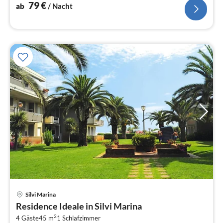
79
€
ab
/ Nacht
Silvi Marina
Pre
Residence Ideale in Silvi Marina
ab
2
3
4 Gäste
45 m
1
Schlafzimmer