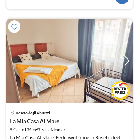
Pre
Roseto degli Abruzzi
ab
1
La Mia Casa Al Mare
pr
2
9 Gäste
134 m
3
Schlafzimmer
Na
La Mia Casa Al Mare: Ferienwohnung in Roseto degli