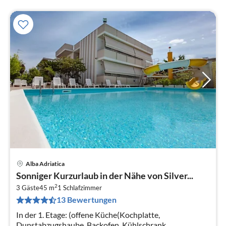
Alba Adriatica
Pre
Sonniger Kurzurlaub in der Nähe von Silver...
ab
2
7
3 Gäste
45 m
1
Schlafzimmer
13 Bewertungen
pr
Na
In der 1. Etage: (offene Küche(Kochplatte,
Dunstabzugshaube, Backofen, Kühlschrank,