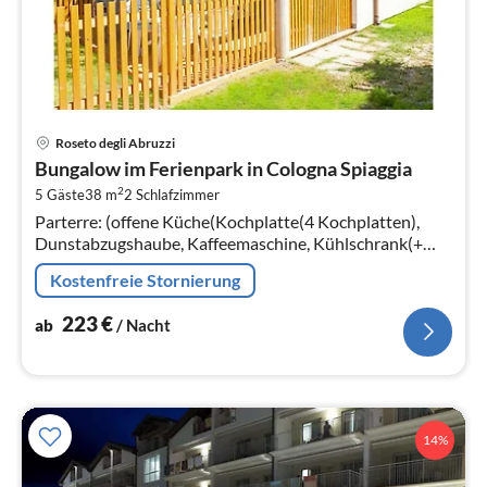
Pre
Roseto degli Abruzzi
ab
Bungalow im Ferienpark in Cologna Spiaggia
2
2
5 Gäste
38 m
2
Schlafzimmer
pr
Parterre: (offene Küche(Kochplatte(4 Kochplatten),
Na
Dunstabzugshaube, Kaffeemaschine, Kühlschrank(+
Gefrierfach)), Wohn/Esszimmer(Schlafcouch 1 Pers.,
Kostenfreie Stornierung
TV(Flatscreen, Satellit)
223
€
ab
/ Nacht
14%