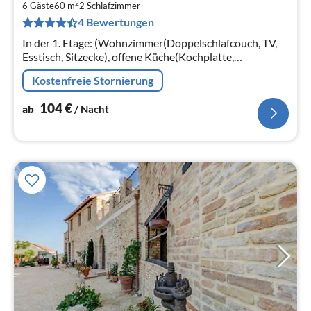
2
1
6 Gäste
60 m
2
Schlafzimmer
4 Bewertungen
pr
Na
In der 1. Etage: (Wohnzimmer(Doppelschlafcouch, TV,
Esstisch, Sitzecke), offene Küche(Kochplatte,
Mikrowelle, Kühl-/Gefrierkombination, Waschbecken),
Kostenfreie Stornierung
Schlafzimmer(Doppelbett)
104
€
ab
/ Nacht