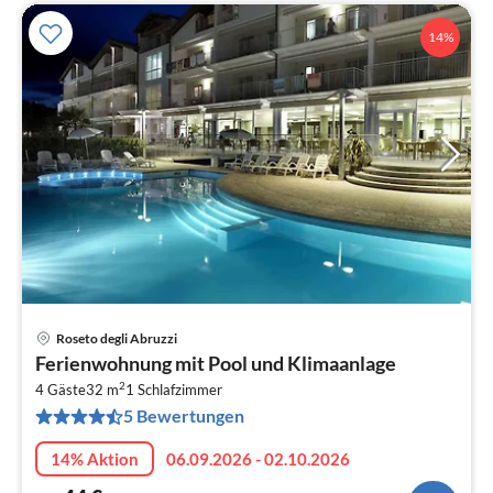
14%
Roseto degli Abruzzi
Pre
Ferienwohnung mit Pool und Klimaanlage
ab
2
4
4 Gäste
32 m
1
Schlafzimmer
5 Bewertungen
pr
Na
14% Aktion
06.09.2026 - 02.10.2026