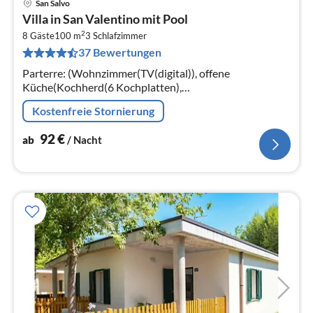
San Salvo
Pre
Villa in San Valentino mit Pool
ab
2
9
8 Gäste
100 m
3
Schlafzimmer
37 Bewertungen
pr
Na
Parterre: (Wohnzimmer(TV(digital)), offene
Küche(Kochherd(6 Kochplatten),
Kaffeemaschine(Filter), Spülmaschine)
Kostenfreie Stornierung
92
€
ab
/ Nacht