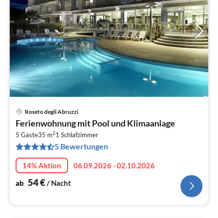
Roseto degli Abruzzi
Pre
Ferienwohnung mit Pool und Klimaanlage
ab
2
5
5 Gäste
35 m
1
Schlafzimmer
5 Bewertungen
pr
Na
14% Aktion
06.09.2026 - 02.10.2026
54
€
ab
/ Nacht