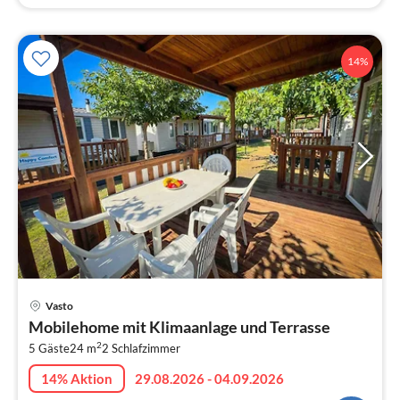
14%
Pre
Vasto
ab
Mobilehome mit Klimaanlage und Terrasse
8
2
5 Gäste
24 m
2
Schlafzimmer
pr
Na
14% Aktion
29.08.2026 - 04.09.2026