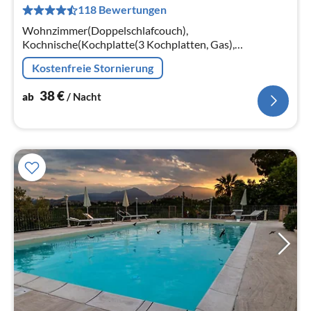
118 Bewertungen
pr
Na
Wohnzimmer(Doppelschlafcouch),
Kochnische(Kochplatte(3 Kochplatten, Gas),
Kühl-/Gefrierkombination), Schlafzimmer(Doppelbett),
Kostenfreie Stornierung
Badezimmer(Dusche, Toilette)
38
€
ab
/ Nacht