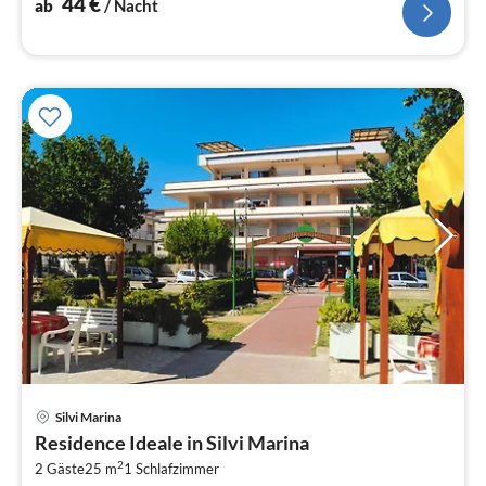
44
€
ab
/ Nacht
Silvi Marina
Pre
Residence Ideale in Silvi Marina
ab
2
3
2 Gäste
25 m
1
Schlafzimmer