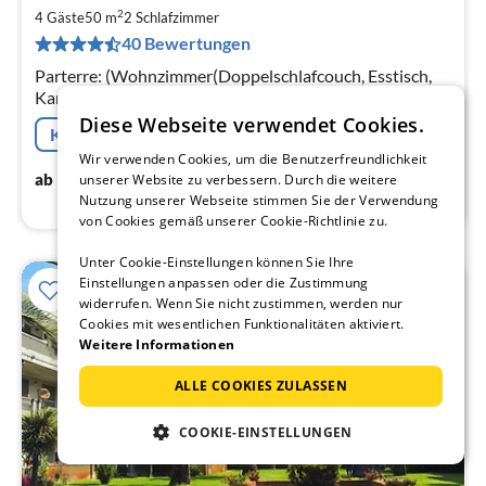
ab
2
3
4 Gäste
50 m
2
Schlafzimmer
40 Bewertungen
pr
Na
Parterre: (Wohnzimmer(Doppelschlafcouch, Esstisch,
Kaminofen), offene Küche, Schlafzimmer(Einzelbett),
Schlafzimmer(Doppelbett), Badezimmer(Dusche,
Diese Webseite verwendet Cookies.
Kostenfreie Stornierung
Toilette, Gartenmöbel))
Wir verwenden Cookies, um die Benutzerfreundlichkeit
39
€
ab
/ Nacht
unserer Website zu verbessern. Durch die weitere
Nutzung unserer Webseite stimmen Sie der Verwendung
von Cookies gemäß unserer Cookie-Richtlinie zu.
Unter Cookie-Einstellungen können Sie Ihre
Einstellungen anpassen oder die Zustimmung
widerrufen. Wenn Sie nicht zustimmen, werden nur
Cookies mit wesentlichen Funktionalitäten aktiviert.
Weitere Informationen
ALLE COOKIES ZULASSEN
COOKIE-EINSTELLUNGEN