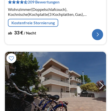
209 Bewertungen
pr
Na
Wohnzimmer(Doppelschlafcouch),
Kochnische(Kochplatte(3 Kochplatten, Gas),
Kühl-/Gefrierkombination), Badezimmer(Dusche,
Kostenfreie Stornierung
Toilette)
33
€
ab
/ Nacht