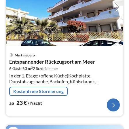
Pre
Martinsicuro
ab
Entspannender Rückzugsort am Meer
2
2
6 Gäste
60 m
2
Schlafzimmer
pr
In der 1. Etage: (offene Küche(Kochplatte,
Na
Dunstabzugshaube, Backofen, Kühlschrank,
Waschbecken), Wohn/Esszimmer(Doppelschlafcouch,
Kostenfreie Stornierung
Esstisch), Schlafzimmer(Doppelbett)
23
€
ab
/ Nacht