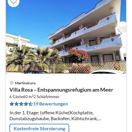
Martinsicuro
Pre
Villa Rosa – Entspannungsrefugium am Meer
ab
2
1
6 Gäste
60 m
2
Schlafzimmer
19 Bewertungen
pr
Na
In der 1. Etage: (offene Küche(Kochplatte,
Dunstabzugshaube, Backofen, Kühlschrank,
Waschbecken), Wohn/Esszimmer(Doppelschlafcouch,
Kostenfreie Stornierung
Esstisch), Schlafzimmer(Doppelbett)