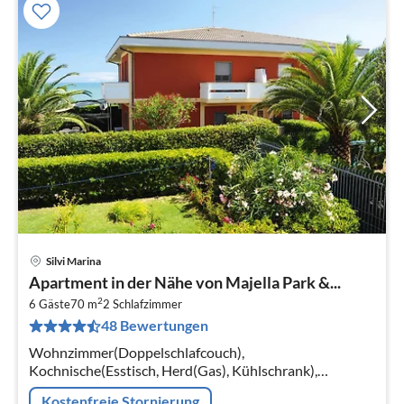
Silvi Marina
Pre
Apartment in der Nähe von Majella Park &...
ab
2
5
6 Gäste
70 m
2
Schlafzimmer
48 Bewertungen
pr
Na
Wohnzimmer(Doppelschlafcouch),
Kochnische(Esstisch, Herd(Gas), Kühlschrank),
Schlafzimmer(Doppelbett, Etagenbett oder 2
Kostenfreie Stornierung