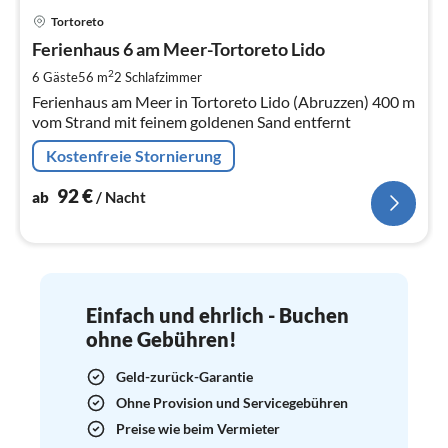
Pre
Tortoreto
ab
9
Ferienhaus 6 am Meer-Tortoreto Lido
pr
2
6 Gäste
56 m
2
Schlafzimmer
Na
Ferienhaus am Meer in Tortoreto Lido (Abruzzen) 400 m
vom Strand mit feinem goldenen Sand entfernt
Kostenfreie Stornierung
92
€
ab
/ Nacht
Einfach und ehrlich - Buchen
ohne Gebühren!
Geld-zurück-Garantie
Ohne Provision und Servicegebühren
Preise wie beim Vermieter