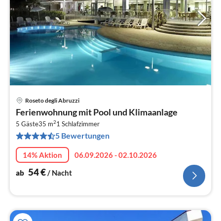
Roseto degli Abruzzi
Pre
Ferienwohnung mit Pool und Klimaanlage
ab
2
5
5 Gäste
35 m
1
Schlafzimmer
5 Bewertungen
pr
Na
14% Aktion
06.09.2026 - 02.10.2026
54
€
ab
/ Nacht