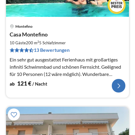
Montefino
Pre
Casa Montefino
ab
1
2
10 Gäste
200 m
5
Schlafzimmer
pr
13 Bewertungen
Na
Ein sehr gut ausgestattet Ferienhaus mit großartiges
infiniti Schwimmbad und schönen Fernsicht. Geëigned
für 10 Personen (12 wäre möglich). Wunderbare
Seeblick auf der Adriatico.
121
€
ab
/ Nacht