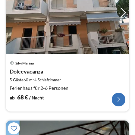
Pre
Silvi Marina
ab
6
Dolcevacanza
pr
2
5 Gäste
60 m
4
Schlafzimmer
Na
Ferienhaus für 2-6 Personen
68
€
ab
/ Nacht