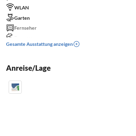
WLAN
Garten
Fernseher
Terrasse
Gesamte Ausstattung anzeigen
Spülmaschine
Waschmaschine
Anreise/Lage
Kinderbett