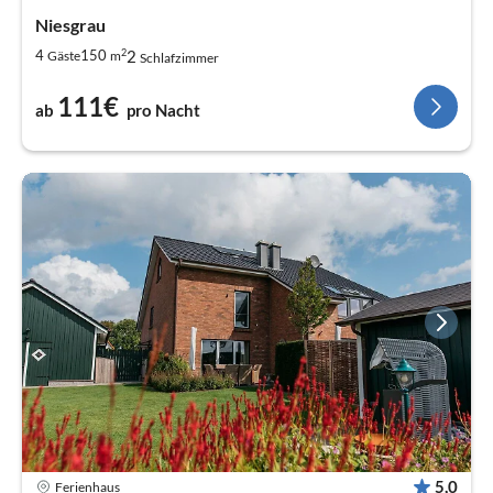
Niesgrau
2
2
4
150
Gäste
m
Schlafzimmer
111€
ab
pro Nacht
5,0
Ferienhaus