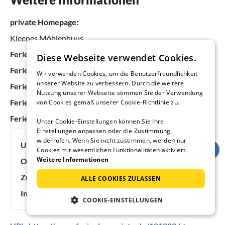
private Homepage:
Kleenes Möhlenhuus
Ferienhäuser & Ferienwohnungen in Deutschland
Diese Webseite verwendet Cookies.
Ferienhäuser & Ferienwohnungen in Schleswig-Holstein
Wir verwenden Cookies, um die Benutzerfreundlichkeit
unserer Website zu verbessern. Durch die weitere
Ferienhäuser & Ferienwohnungen an der Ostsee
Nutzung unserer Webseite stimmen Sie der Verwendung
Ferienhäuser & Ferienwohnungen in der Geltinger Bucht
von Cookies gemäß unserer Cookie-Richtlinie zu.
Ferienhäuser & Ferienwohnungen in Steinbergkirche
Unter Cookie-Einstellungen können Sie Ihre
Einstellungen anpassen oder die Zustimmung
widerrufen. Wenn Sie nicht zustimmen, werden nur
Urlaubsideen:
Urlaub mit Hund
Cookies mit wesentlichen Funktionalitäten aktiviert.
Weitere Informationen
Objektnummer:
101882
Zuletzt aktualisiert:
08.08.2026
ALLE COOKIES ZULASSEN
Inserat online seit:
9 Jahren
COOKIE-EINSTELLUNGEN