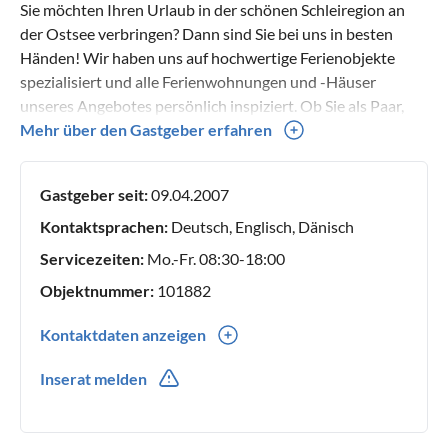
Sie möchten Ihren Urlaub in der schönen Schleiregion an
der Ostsee verbringen? Dann sind Sie bei uns in besten
Händen! Wir haben uns auf hochwertige Ferienobjekte
spezialisiert und alle Ferienwohnungen und -Häuser
unseres Angebotes persönlich inspiziert. Ob Sie als Paar,
Familie, Haustierbesitzer oder Allergiker reisen - wir haben
Mehr über den Gastgeber erfahren
die passende Unterkunft für Sie! Unsere Belegungspläne
sind stets gepflegt - wir freuen uns auf Ihre
Gastgeber seit:
09.04.2007
Buchungsanfrage und würden Sie gern als unsere Gäste
begrüßen!
Kontaktsprachen:
Deutsch, Englisch, Dänisch
Servicezeiten:
Mo.-Fr. 08:30-18:00
Objektnummer:
101882
Kontaktdaten anzeigen
0049(0) 4642925750
Inserat melden