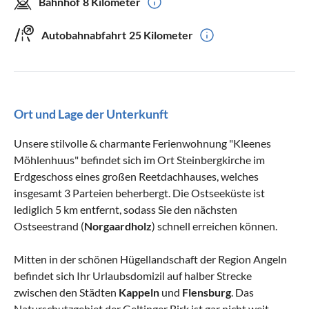
Bahnhof
8 Kilometer
Autobahnabfahrt
25 Kilometer
Ort und Lage der Unterkunft
Unsere stilvolle & charmante Ferienwohnung "Kleenes
Möhlenhuus" befindet sich im Ort Steinbergkirche im
Erdgeschoss eines großen Reetdachhauses, welches
insgesamt 3 Parteien beherbergt. Die Ostseeküste ist
lediglich 5 km entfernt, sodass Sie den nächsten
Ostseestrand (
Norgaardholz
) schnell erreichen können.
Mitten in der schönen Hügellandschaft der Region Angeln
befindet sich Ihr Urlaubsdomizil auf halber Strecke
zwischen den Städten
Kappeln
und
Flensburg
. Das
Naturschutzgebiet der Geltinger Birk ist gar nicht weit