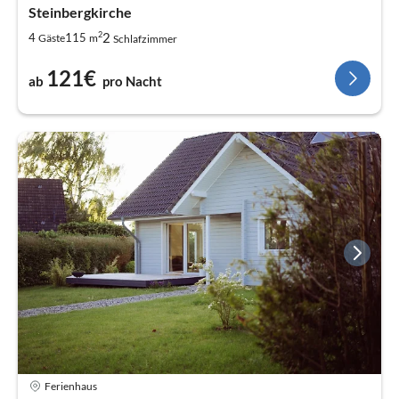
Steinbergkirche
2
2
4
115
Gäste
m
Schlafzimmer
121€
ab
pro Nacht
Ferienhaus