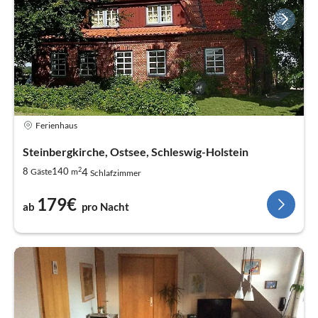
Ferienhaus
Steinbergkirche, Ostsee, Schleswig-Holstein
2
4
8
140
Gäste
m
Schlafzimmer
179€
ab
pro Nacht