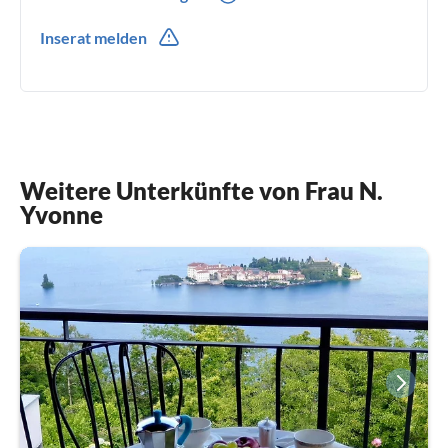
0039(0) 3357007302
Inserat melden
0039(0) 3357007302
Weitere Unterkünfte von Frau N.
Yvonne