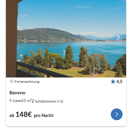
4,5
Ferienwohnung
Baveno
2
2
5
55
Gäste
m
Schlafzimmer (+1)
148€
ab
pro Nacht