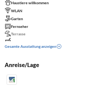
Haustiere willkommen
WLAN
Garten
Fernseher
Terrasse
Sauna
Gesamte Ausstattung anzeigen
Kamin
Parkplatz
Anreise/Lage
Grill