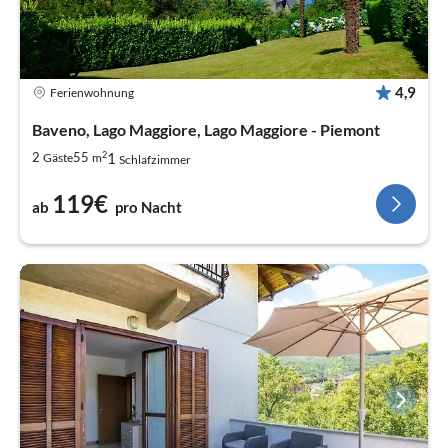
4,9
Ferienwohnung
Baveno, Lago Maggiore, Lago Maggiore - Piemont
2
1
2
55
Gäste
m
Schlafzimmer
119€
ab
pro Nacht