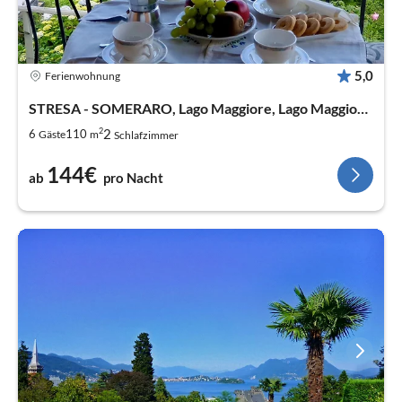
5,0
Ferienwohnung
STRESA - SOMERARO, Lago Maggiore, Lago Maggiore -
2
2
6
110
Gäste
m
Schlafzimmer
144€
ab
pro Nacht