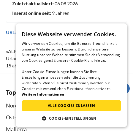
Zuletzt aktualisiert:
06.08.2026
Inserat online seit:
9 Jahren
URL:
https://www.ferienhausmiete.de/102096.htm
Diese Webseite verwendet Cookies.
Wir verwenden Cookies, um die Benutzerfreundlichkeit
unserer Website zu verbessern. Durch die weitere
«
ALPE CAVALLACCIO - Holiday Cabin
» erreicht eine
Nutzung unserer Webseite stimmen Sie der Verwendung
Urlauberbewertung von
4.8
(Bewertungsskala:
1
bis
5
) bei
von Cookies gemäß unserer Cookie-Richtlinie zu.
15
abgegebenen Bewertungen.
Unter Cookie-Einstellungen können Sie Ihre
Einstellungen anpassen oder die Zustimmung
widerrufen. Wenn Sie nicht zustimmen, werden nur
Cookies mit wesentlichen Funktionalitäten aktiviert.
Top-Regionen
Weitere Informationen
Nordsee
ALLE COOKIES ZULASSEN
Ostsee
COOKIE-EINSTELLUNGEN
Mallorca