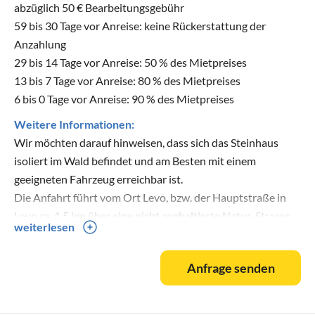
abzüglich 50 € Bearbeitungsgebühr
59 bis 30 Tage vor Anreise: keine Rückerstattung der
Anzahlung
29 bis 14 Tage vor Anreise: 50 % des Mietpreises
13 bis 7 Tage vor Anreise: 80 % des Mietpreises
6 bis 0 Tage vor Anreise: 90 % des Mietpreises
Weitere Informationen:
Wir möchten darauf hinweisen, dass sich das Steinhaus
isoliert im Wald befindet und am Besten mit einem
geeigneten Fahrzeug erreichbar ist.
Die Anfahrt führt vom Ort Levo, bzw. der Hauptstraße in
Levo ca. 1,5 km über eine nicht asphaltierte Natur-Strasse
weiterlesen
durch den Wald.
Ein SUV/Geländewagen oder Fahrzeug mit höher gelegtem
Anfrage senden
Fahrwerk ist dazu bestens geeignet.
Sollten Sie nicht über ein solches Fahrzeug verfügen, stellt
Ihnen bei Bedarf der Vermieter mit einem kleinen Aufpreis