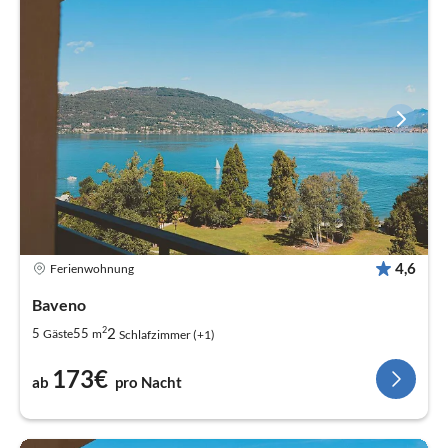
4,6
Ferienwohnung
Baveno
2
2
5
55
Gäste
m
Schlafzimmer (+1)
173€
ab
pro Nacht