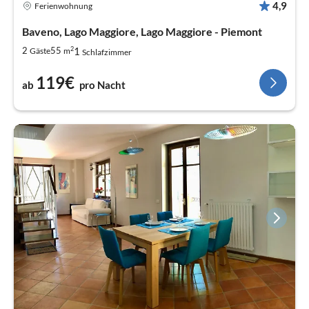
4,9
Ferienwohnung
Baveno, Lago Maggiore, Lago Maggiore - Piemont
2
1
2
55
Gäste
m
Schlafzimmer
119€
ab
pro Nacht