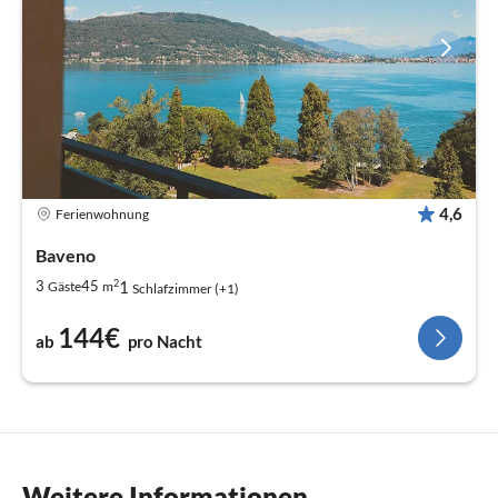
4,6
Ferienwohnung
Baveno
2
1
3
45
Gäste
m
Schlafzimmer (+1)
144€
ab
pro Nacht
Weitere Informationen