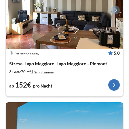
5,0
Ferienwohnung
Stresa, Lago Maggiore, Lago Maggiore - Piemont
2
1
3
70
Gäste
m
Schlafzimmer
152€
ab
pro Nacht