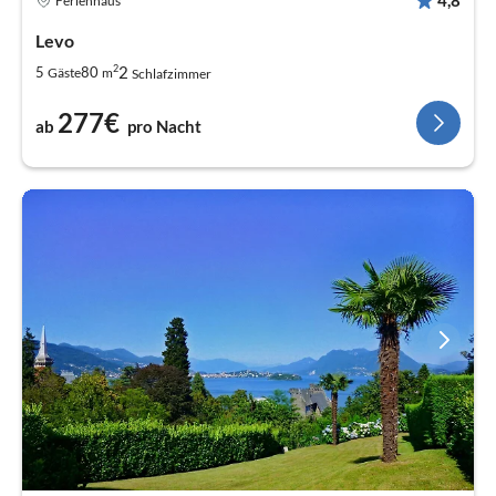
Ferienhaus
Levo
2
2
5
80
Gäste
m
Schlafzimmer
277€
ab
pro Nacht