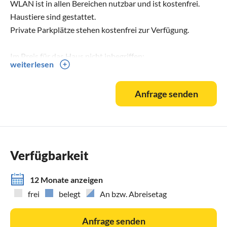
WLAN ist in allen Bereichen nutzbar und ist kostenfrei.
Haustiere sind gestattet.
Private Parkplätze stehen kostenfrei zur Verfügung.
Im Preis für das Haus nicht inbegriffen:
weiterlesen
* Tourismusabgabe 1,00 € pro Person/ pro Nacht, Kinder bis
6 Jahren kostenfrei
Anfrage senden
* in der Heizperiode (Ende Oktober - Ende April) 10 €/Tag
für Heizkosten
Verfügbarkeit
12 Monate anzeigen
frei
belegt
An bzw. Abreisetag
Anfrage senden