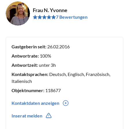
Frau N. Yvonne
7 Bewertungen
Gastgeberin seit:
26.02.2016
Antwortrate:
100%
Antwortzeit:
unter 3h
Kontaktsprachen:
Deutsch, Englisch, Französisch,
Italienisch
Objektnummer:
118677
Kontaktdaten anzeigen
0039(0) 3357007302
Inserat melden
0039(0) 3357007302