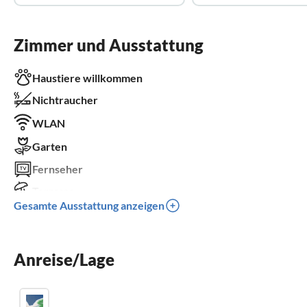
Zimmer und Ausstattung
Haustiere willkommen
Nichtraucher
WLAN
Garten
Fernseher
Terrasse
Gesamte Ausstattung anzeigen
Waschmaschine
Balkon
Anreise/Lage
Kinderbett