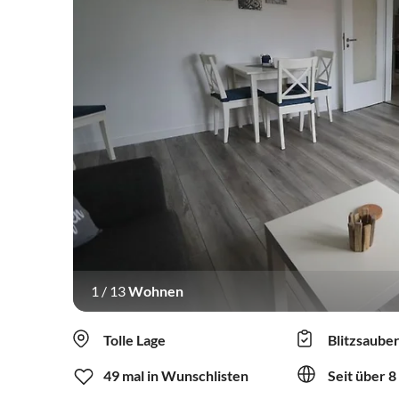
1
/
13
Wohnen
Tolle Lage
Blitzsaube
49 mal in Wunschlisten
Seit über 8