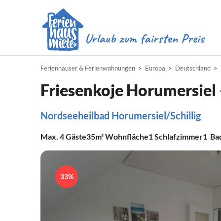
Ferienhäuser & Ferienwohnungen
Europa
Deutschland
Friesenkoje Horumersiel 
Nordseeheilbad Horumersiel/Schillig
Max.
4
Gäste
35m²
Wohnfläche
1
Schlafzimmer
1
Ba
33%