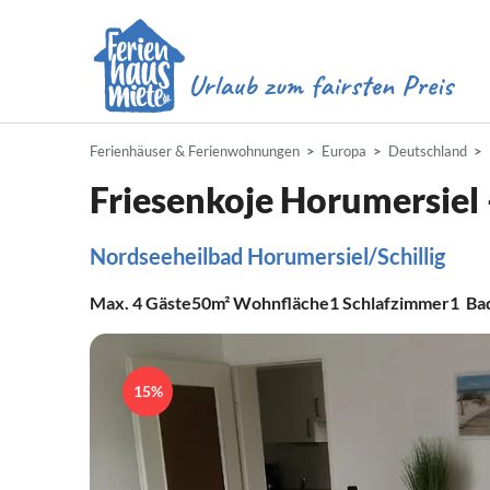
Ferienhäuser & Ferienwohnungen
Europa
Deutschland
Friesenkoje Horumersiel 
Nordseeheilbad Horumersiel/Schillig
Max.
4
Gäste
50m²
Wohnfläche
1
Schlafzimmer
1
Ba
15%