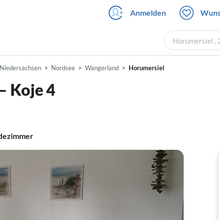
Anmelden
Wuns
Horumersiel ,
Niedersachsen
Nordsee
Wangerland
Horumersiel
– Koje 4
dezimmer