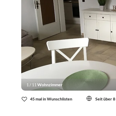
1
/
11
Wohnzimmer
45 mal in Wunschlisten
Seit über 8