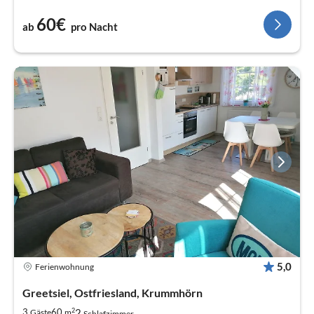
60€
ab
pro Nacht
5,0
Ferienwohnung
Greetsiel, Ostfriesland, Krummhörn
2
2
3
60
Gäste
m
Schlafzimmer