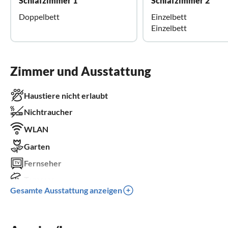
Schlafzimmer 1
Schlafzimmer 2
Doppelbett
Einzelbett
Einzelbett
Zimmer und Ausstattung
Haustiere nicht erlaubt
Nichtraucher
WLAN
Garten
Fernseher
Terrasse
Gesamte Ausstattung anzeigen
Balkon
Parkplatz
Kinder willkommen