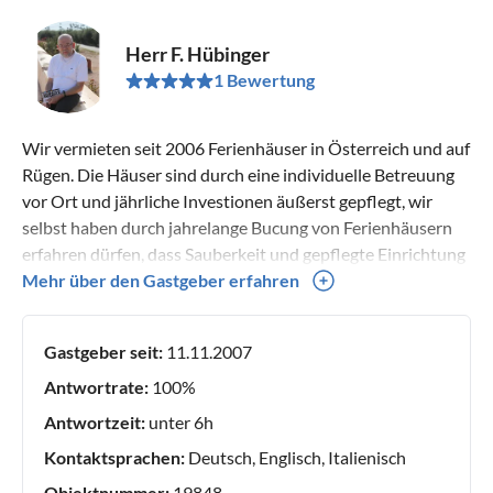
Herr F. Hübinger
1 Bewertung
Wir vermieten seit 2006 Ferienhäuser in Österreich und auf
Rügen. Die Häuser sind durch eine individuelle Betreuung
vor Ort und jährliche Investionen äußerst gepflegt, wir
selbst haben durch jahrelange Bucung von Ferienhäusern
erfahren dürfen, dass Sauberkeit und gepflegte Einrichtung
die Basis eines schönen Urlaubs sind.
Mehr über den Gastgeber erfahren
Gastgeber seit:
11.11.2007
Antwortrate:
100%
Antwortzeit:
unter 6h
Kontaktsprachen:
Deutsch, Englisch, Italienisch
Objektnummer:
19848