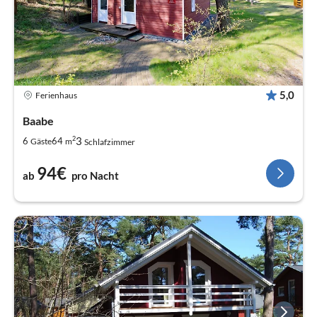
5,0
Ferienhaus
Baabe
2
3
6
64
Gäste
m
Schlafzimmer
94€
ab
pro Nacht