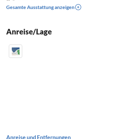
Spülmaschine
Gesamte Ausstattung anzeigen
Waschmaschine
Sauna
Anreise/Lage
Kamin
Anreise und Entfernungen