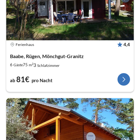
4,4
Ferienhaus
Baabe, Rügen, Mönchgut-Granitz
2
3
6
75
Gäste
m
Schlafzimmer
81€
ab
pro Nacht