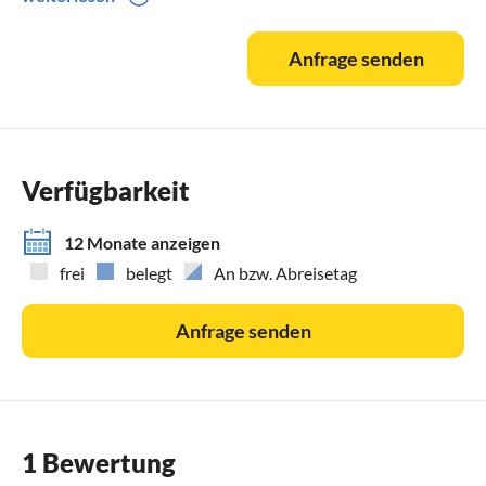
Ab einer Mietdauer von einer Woche ist die Endreinigung
inclusive. Ansonsten fallen 100 € an. Bei Belegung mit Hund
Anfrage senden
wird pro Hund zusätzliche 35 € erhoben. Die
Bereitsstellungskosten von Bettwäsche/Handtücher/pro
Person 20€.
Verfügbarkeit
12 Monate anzeigen
frei
belegt
An bzw. Abreisetag
Anfrage senden
1 Bewertung