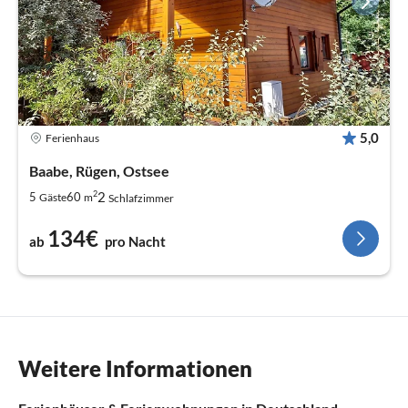
5,0
Ferienhaus
Baabe, Rügen, Ostsee
2
2
5
60
Gäste
m
Schlafzimmer
134€
ab
pro Nacht
Weitere Informationen