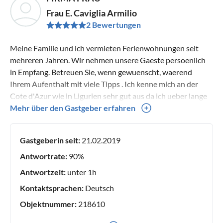
Frau E. Caviglia Armilio
2 Bewertungen
Meine Familie und ich vermieten Ferienwohnungen seit
mehreren Jahren. Wir nehmen unsere Gaeste persoenlich
in Empfang. Betreuen Sie, wenn gewuenscht, waerend
Ihrem Aufenthalt mit viele Tipps . Ich kenne mich an der
Cote d'Azur wie in Ligurien sehr gut aus da ich ueber lange
Zeit als Reiseleiterin gearbeitet habe.
Mehr über den Gastgeber erfahren
Gastgeberin seit:
21.02.2019
Antwortrate:
90%
Antwortzeit:
unter 1h
Kontaktsprachen:
Deutsch
Objektnummer:
218610