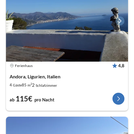
4,8
Ferienhaus
Andora, Ligurien, Italien
2
2
4
85
Gäste
m
Schlafzimmer
115€
ab
pro Nacht