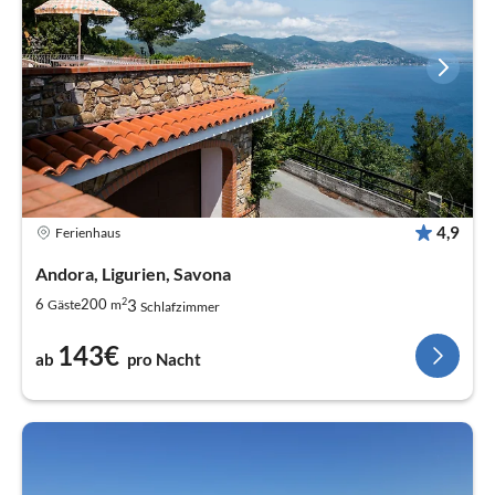
4,9
Ferienhaus
Andora, Ligurien, Savona
2
3
6
200
Gäste
m
Schlafzimmer
143€
ab
pro Nacht