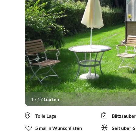
1
/
17
Garten
Tolle Lage
Blitzsaube
5 mal in Wunschlisten
Seit über 6