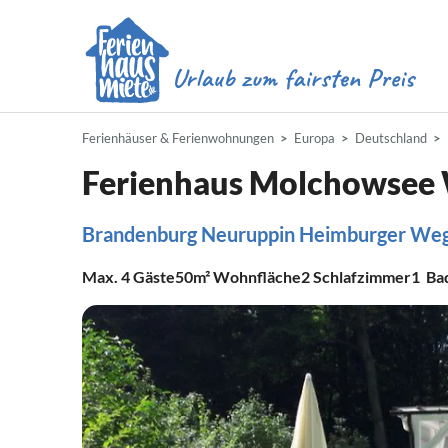
Ferienhäuser & Ferienwohnungen
Europa
Deutschland
Ferienhaus Molchowsee 
Brandenburg Neuruppin Heimburger Weg
Max.
4
Gäste
50m²
Wohnfläche
2
Schlafzimmer
1
Ba