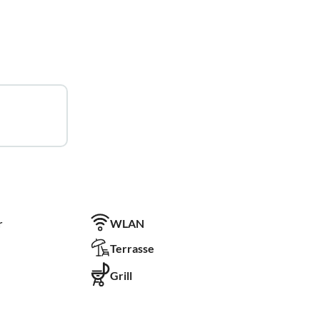
r
WLAN
Terrasse
Grill