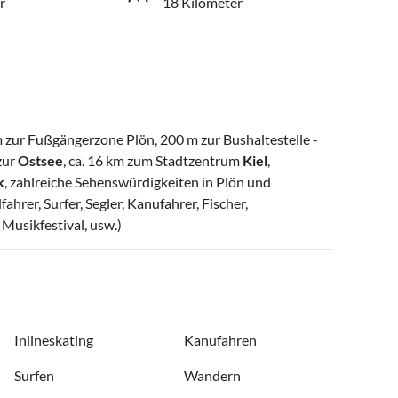
r
18 Kilometer
 zur Fußgängerzone Plön, 200 m zur Bushaltestelle -
zur
Ostsee
, ca. 16 km zum Stadtzentrum
Kiel
,
k
, zahlreiche Sehenswürdigkeiten in Plön und
rer, Surfer, Segler, Kanufahrer, Fischer,
Musikfestival, usw.)
Inlineskating
Kanufahren
Surfen
Wandern