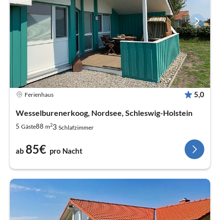
5,0
Ferienhaus
Wesselburenerkoog, Nordsee, Schleswig-Holstein
2
3
5
88
Gäste
m
Schlafzimmer
85€
ab
pro Nacht