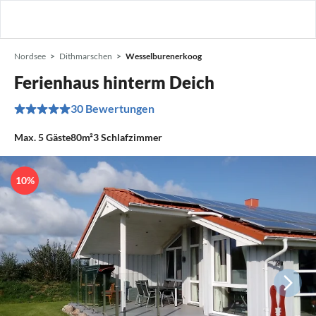
Nordsee
Dithmarschen
Wesselburenerkoog
Ferienhaus hinterm Deich
30 Bewertungen
Max.
5
Gäste
80m²
3
Schlafzimmer
10%