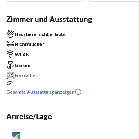
Zimmer und Ausstattung
Haustiere nicht erlaubt
Nichtraucher
WLAN
Garten
Fernseher
Terrasse
Gesamte Ausstattung anzeigen
Spülmaschine
Waschmaschine
Anreise/Lage
Sauna