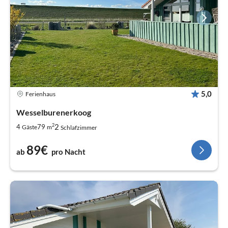
5,0
Ferienhaus
Wesselburenerkoog
2
2
4
79
Gäste
m
Schlafzimmer
89€
ab
pro Nacht