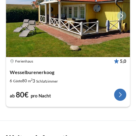
5,0
Ferienhaus
Wesselburenerkoog
2
3
6
80
Gäste
m
Schlafzimmer
80€
ab
pro Nacht