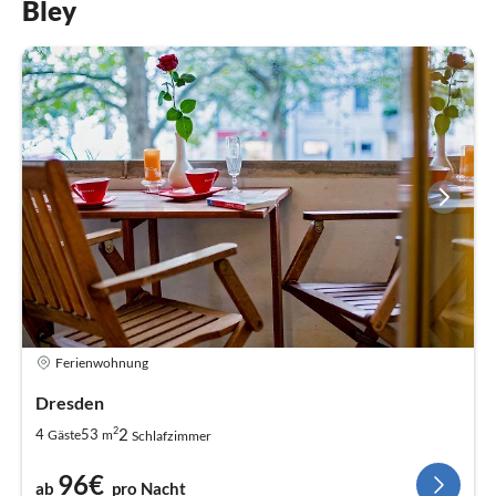
Bley
Ferienwohnung
Dresden
2
2
4
53
Gäste
m
Schlafzimmer
96€
ab
pro Nacht