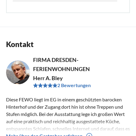
Kontakt
FIRMA DRESDEN-
FERIENWOHNUNGEN
Herr A. Bley
2 Bewertungen
Diese FEWO liegt im EG in einem geschützten barocken
Hinterhof und der Zugang dort hin ist ohne Treppen und
Stufen möglich. Bei der Ausstattung lege ich großen Wert
auf eine praktisch und reichhaltig ausgestattete Küche,
entspanntes Schlafen, schnelles Internet und darauf, dass es
unseren Gästen bei ihrem Aufenthalt möglichst an nichts
Mehr über den Gastgeber erfahren