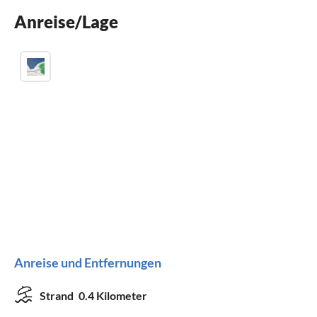
Kinderbett
Anreise/Lage
Parkplatz
Anreise und Entfernungen
Strand
0.4 Kilometer