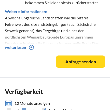
bekommen Sie leider nichts zurückerstattet.
Weitere Informationen:
Abwechslungsreiche Landschaften wie die bizarre
Felsenwelt des Elbsandsteingebirges (auch Sächsische
Schweiz genannt), das Erzgebirge und eines der
nördlichsten Weinanbaugebiete Europas umrahmen
Dresden wie eine edle Fassung eine wertvolle Perle. Das
weiterlesen
breite Band der Elbe durchzieht die Stadt und lädt auf den
historischen Raddampfern zu einem Ausflug ein. Ein Besuch
Anfrage senden
Dresdens lohnt zu jeder Jahreszeit. Wohnen Sie in unserem
Apartment CANALETTO im Herzen Dresdens! Erleben Sie
das Klassisch-Schöne, entdecken Sie aber auch das neue,
lebendige Gesicht dieser einzigartigen Stadt!
Verfügbarkeit
12 Monate anzeigen