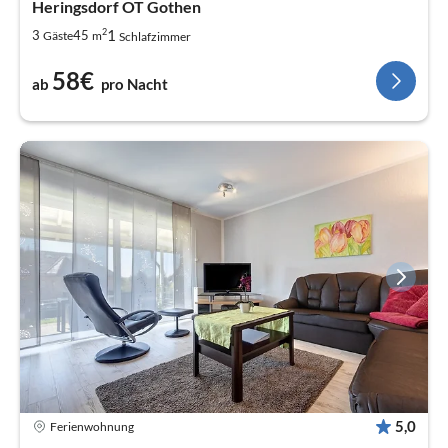
Heringsdorf OT Gothen
2
1
3
45
Gäste
m
Schlafzimmer
58€
ab
pro Nacht
5,0
Ferienwohnung