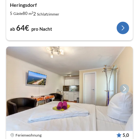
Heringsdorf
2
2
5
80
Gäste
m
Schlafzimmer
64€
ab
pro Nacht
5,0
Ferienwohnung