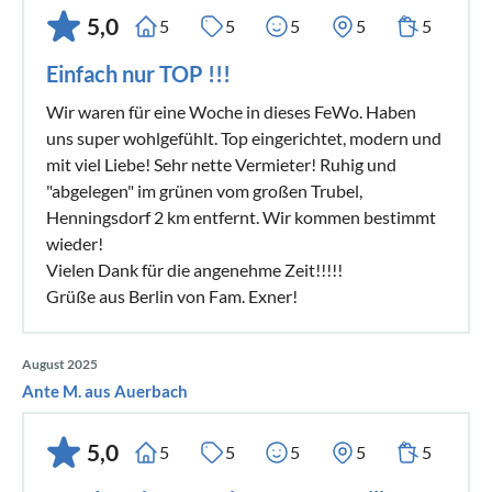
5,0
5
5
5
5
5
Einfach nur TOP !!!
Wir waren für eine Woche in dieses FeWo. Haben
uns super wohlgefühlt. Top eingerichtet, modern und
mit viel Liebe! Sehr nette Vermieter! Ruhig und
"abgelegen" im grünen vom großen Trubel,
Henningsdorf 2 km entfernt. Wir kommen bestimmt
wieder!
Vielen Dank für die angenehme Zeit!!!!!
Grüße aus Berlin von Fam. Exner!
August 2025
Ante M. aus Auerbach
5,0
5
5
5
5
5