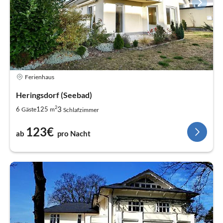
Ferienhaus
Heringsdorf (Seebad)
2
3
6
125
Gäste
m
Schlafzimmer
123€
ab
pro Nacht