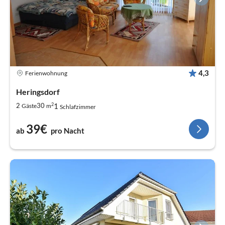
4,3
Ferienwohnung
Heringsdorf
2
1
2
30
Gäste
m
Schlafzimmer
39€
ab
pro Nacht