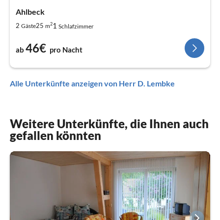
Ahlbeck
2
1
2
25
Gäste
m
Schlafzimmer
46€
ab
pro Nacht
Alle Unterkünfte anzeigen von Herr D. Lembke
Weitere Unterkünfte, die Ihnen auch
gefallen könnten