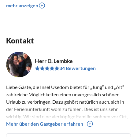
mehr anzeigen
Kontakt
Herr D. Lembke
34 Bewertungen
Liebe Gäste, die Insel Usedom bietet für „Jung“ und „Alt“
zahlreiche Möglichkeiten einen unvergesslich schönen
Urlaub zu verbringen. Dazu gehört natürlich auch, sich in
der Ferienunterkunft wohl zu fühlen. Dies ist uns sehr
wichtig. Wir sind eine vierköpfige Familie, wohnen vor Ort,
sind gerne persönlich für Sie da und hoffen, so auch ein Teil
Mehr über den Gastgeber erfahren
Ihrer schönen Urlaubserinnerung zu werden.