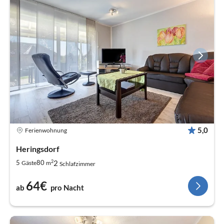
5,0
Ferienwohnung
Heringsdorf
2
2
5
80
Gäste
m
Schlafzimmer
64€
ab
pro Nacht