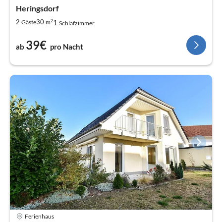
Heringsdorf
2
1
2
30
Gäste
m
Schlafzimmer
39€
ab
pro Nacht
Ferienhaus