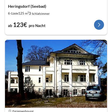
Heringsdorf (Seebad)
2
3
6
125
Gäste
m
Schlafzimmer
123€
ab
pro Nacht
Ferienwohnung