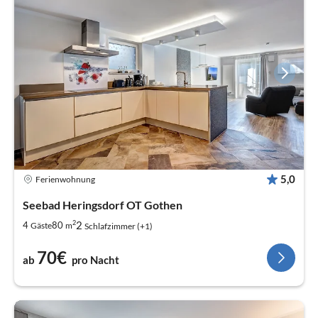
5,0
Ferienwohnung
Seebad Heringsdorf OT Gothen
2
2
4
80
Gäste
m
Schlafzimmer (+1)
70€
ab
pro Nacht