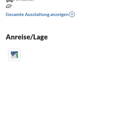
Terrasse
Gesamte Ausstattung anzeigen
Spülmaschine
Waschmaschine
Anreise/Lage
Kinderbett