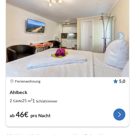
5,0
Ferienwohnung
Ahlbeck
2
1
2
25
Gäste
m
Schlafzimmer
46€
ab
pro Nacht