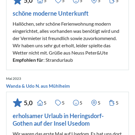
5,0
5
5
5
5
5
schöne moderne Unterkunft
Hallöchen, sehr schöne Ferienwohnung modern
eingerichtet, alles vorhanden was benötigt wird und
der Vermieter ist freundlich sowie zuvorkommend.
Wir haben uns sehr gut erholt, leider spielte das
Wetter nicht mit. Grüße aus Neuss Peter&Ute
Empfohlen für
: Strandurlaub
Mai 2023
Wanda & Udo N. aus Mühlheim
5,0
5
5
5
5
5
erholsamer Urlaub in Heringsdorf-
Gothen auf der Insel Usedom
Wir waren das erste Mal auf Usedom. Es hat uns dort