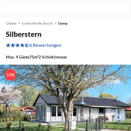
Ostsee
Eckernförder Bucht
Damp
Silberstern
6 Bewertungen
Max.
4
Gäste
75m²
2
Schlafzimmer
15%