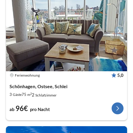
5,0
Ferienwohnung
Schönhagen, Ostsee, Schlei
2
2
3
75
Gäste
m
Schlafzimmer
96€
ab
pro Nacht