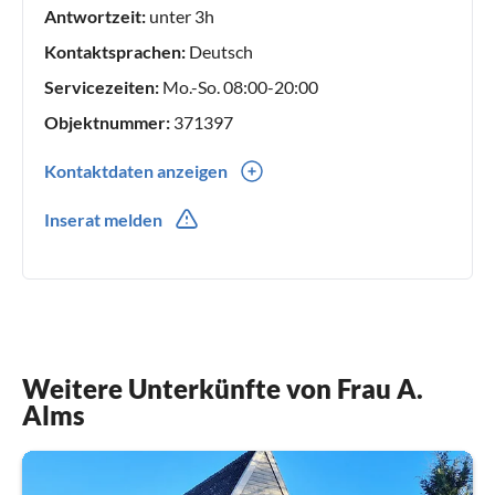
Antwortzeit:
unter 3h
Kontaktsprachen:
Deutsch
Servicezeiten:
Mo.-So. 08:00-20:00
Objektnummer:
371397
Kontaktdaten anzeigen
0049(0) 922393
Inserat melden
0049(0) 15120772676
Weitere Unterkünfte von Frau A.
Alms