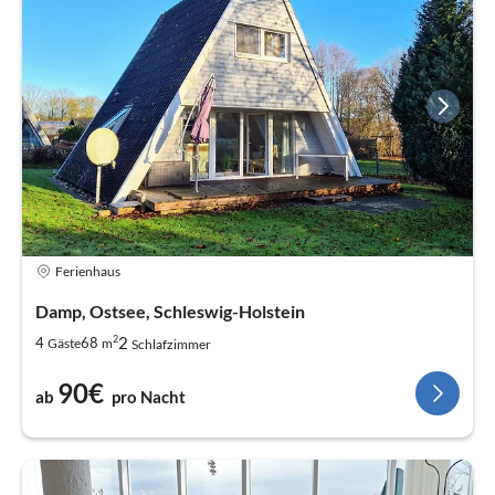
Ferienhaus
Damp, Ostsee, Schleswig-Holstein
2
2
4
68
Gäste
m
Schlafzimmer
90€
ab
pro Nacht