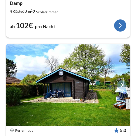
Damp
2
2
4
60
Gäste
m
Schlafzimmer
102€
ab
pro Nacht
5,0
Ferienhaus