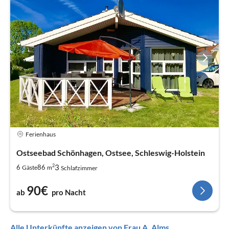
Ferienhaus
Ostseebad Schönhagen, Ostsee, Schleswig-Holstein
2
3
6
86
Gäste
m
Schlafzimmer
90€
ab
pro Nacht
Alle Unterkünfte anzeigen von Frau A. Alms