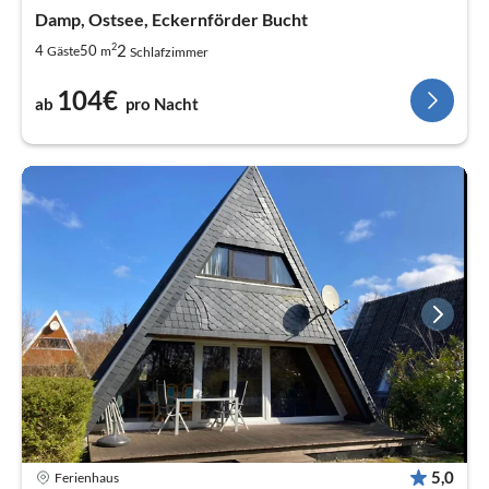
Damp, Ostsee, Eckernförder Bucht
2
2
4
50
Gäste
m
Schlafzimmer
104€
ab
pro Nacht
5,0
Ferienhaus