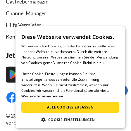
Gastgebermagazin
Channel Manager
Hilfe Vermieter
Kontakt
Diese Webseite verwendet Cookies.
Wir verwenden Cookies, um die Benutzerfreundlichkeit
unserer Website zu verbessern. Durch die weitere
Jetzt die App downloaden
Nutzung unserer Webseite stimmen Sie der Verwendung
von Cookies gemäß unserer Cookie-Richtlinie zu.
Unter Cookie-Einstellungen können Sie Ihre
Einstellungen anpassen oder die Zustimmung
widerrufen. Wenn Sie nicht zustimmen, werden nur
Cookies mit wesentlichen Funktionalitäten aktiviert.
Weitere Informationen
ALLE COOKIES ZULASSEN
© 2026 Ferienhausmiete.de, alle Rechte
COOKIE-EINSTELLUNGEN
vorbehalten.