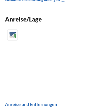
Spülmaschine
Waschmaschine
Anreise/Lage
Kamin
Anreise und Entfernungen