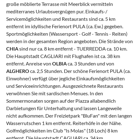
große möblierte Terrasse mit Meerblick vermitteln
mediterranes Urlaubsvergnügen pur. Einkaufs-/
Servicemöglichkeiten und Restaurants sind ca. 5 km
entfernt im idyllische Ferienort PULA (ca. Ew.) gegeben.
Sportmöglichkeiten (Wassersport - Golf - Tennis - Reiten)
werden in der gesamten Region angeboten. Die Strände von
CHIA
sind nur ca. 8 km entfernt - TUERREDDA ca. 10 km.
Die Hauptstadt CAGLIARI mit Flughafen ist ca. 38 km
entfernt. Anreise von
OLBIA
ca. 3 Stunden und von
ALGHERO
ca. 2,5 Stunden. Der schöne Ferienort PULA (ca.
Einwohner) verfügt über jegliche Einkaufsmöglichkeiten
und Serviceeinrichtungen. Ausgezeichnete Restaurants
verwöhnen Sie mit sardischen Menues. In den
Sommermonaten sorgen auf der Piazza allabendlich
Darbietungen für Unterhaltung und lassen Langeweile
nicht aufkommen. Der Freizietpark "BluFan" mit den langen
Wasserrutschen 1 km entfernt. Reiterhöfe in der Nähe.
Golfmöglichkeiten im Club "Is Molas" (18 Loch) 8 km
entfernt. Die Hauptstadt CAGLIARI ca. 34 km.