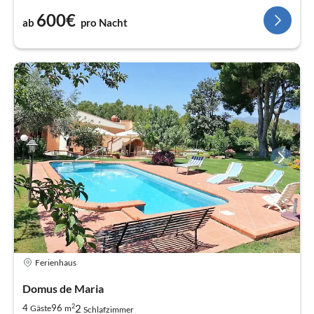
600€
ab
pro Nacht
Ferienhaus
Domus de Maria
2
2
4
96
Gäste
m
Schlafzimmer