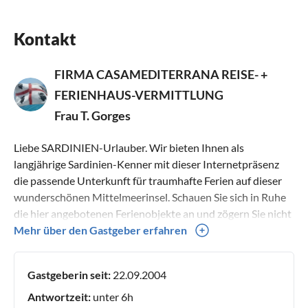
Kontakt
FIRMA CASAMEDITERRANA REISE- +
FERIENHAUS-VERMITTLUNG
Frau T. Gorges
Liebe SARDINIEN-Urlauber. Wir bieten Ihnen als
langjährige Sardinien-Kenner mit dieser Internetpräsenz
die passende Unterkunft für traumhafte Ferien auf dieser
wunderschönen Mittelmeerinsel. Schauen Sie sich in Ruhe
die hier angebotenen Ferienobjekte an und zögern Sie nicht
uns bei Fragen zu kontaktieren. Sämtliche
Mehr über den Gastgeber erfahren
Ferienunterkünfte wurden von uns persönlich überprüft.
Wir können Ihnen Vorschläge zu den Unterkünften
Gastgeberin seit:
22.09.2004
unterbreiten oder Informationen zur Lage und den
Sehenswürdigkeiten der Region geben. Gerne helfen wir
Antwortzeit:
unter 6h