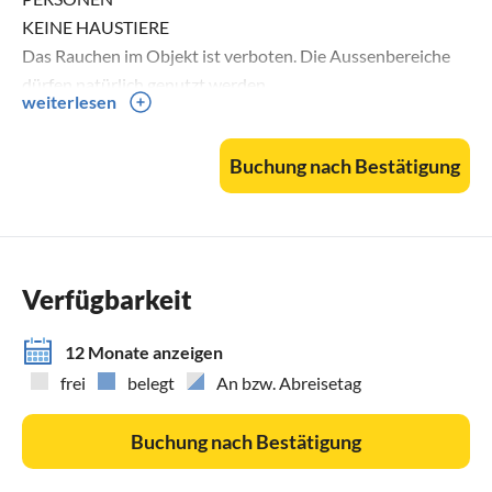
KEINE HAUSTIERE
Das Rauchen im Objekt ist verboten. Die Aussenbereiche
dürfen natürlich genutzt werden.
weiterlesen
Hausfremden Personen ist der Zugang nur nach Absprache
zu gestatten. Partys sind untersagt. Geselliges
Buchung nach Bestätigung
Zusammensein der Hausgäste im Rahmen von privaten
Feiern, zählen nicht als Party. Wir bitten hier um
besonnenes Augenmaß
AN-UND ABREISE | EMPFANG Unser Team wird sich vor
Verfügbarkeit
Anreise im Ihnen in Verbindung setzen, um Ihren Empfang
vorzubereiten.
12 Monate anzeigen
• Check-in : ab 16 Uhr (früher nach Absprache)
frei
belegt
An bzw. Abreisetag
• Check-out : bis 10 Uhr (später nach Absprache)
Buchung nach Bestätigung
ZUBUCHBARE DIENSTLEISTUNGEN
Tägliche Reinigung aller Zimmer, Austausch von