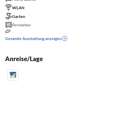
WLAN
Garten
Fernseher
Terrasse
Gesamte Ausstattung anzeigen
Spülmaschine
Waschmaschine
Anreise/Lage
Sauna