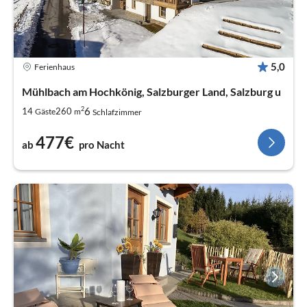
5,0
Ferienhaus
Mühlbach am Hochkönig, Salzburger Land, Salzburg u
2
6
14
260
Gäste
m
Schlafzimmer
477€
ab
pro Nacht