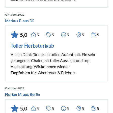
• Kurtaxe von 3,5€ pro Person und Nacht ab 15 Jahren
• EV-Ladegerät Typ 2 nach örtlichem Preisaushang
Oktober 2022
Markus E. aus DE
MEHR UNTER DasKoeniglich.at
5,0
5
5
5
5
5
Toller Herbsturlaub
Vielen Dank für diesen tollen Aufenthalt. Ein sehr
gelungenes Chalet mit toller Aussicht und top
Ausstattung. Wir kommen wieder
Empfohlen für
: Abenteuer & Erlebnis
Oktober 2022
Florian M. aus Berlin
5,0
5
5
5
5
5