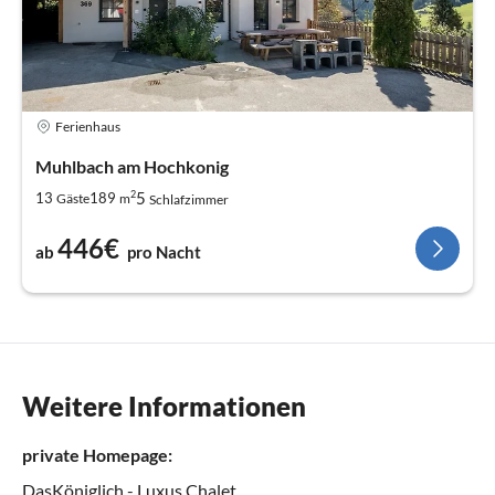
Ferienhaus
Muhlbach am Hochkonig
2
5
13
189
Gäste
m
Schlafzimmer
446€
ab
pro Nacht
Weitere Informationen
private Homepage:
DasKöniglich - Luxus Chalet