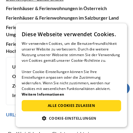
Ferienhäuser & Ferienwohnungen in Österreich
Ferienhäuser & Ferienwohnungen im Salzburger Land
Ferienhäuser & Ferienwohnungen in Salzburg und
Diese Webseite verwendet Cookies.
Umgebung
Wir verwenden Cookies, um die Benutzerfreundlichkeit
Ferienhäuser & Ferienwohnungen in Mühlbach am
unserer Website zu verbessern. Durch die weitere
Hochkönig
Nutzung unserer Webseite stimmen Sie der Verwendung
von Cookies gemäß unserer Cookie-Richtlinie zu.
Urlaubsideen:
Skiurlaub
Unter Cookie-Einstellungen können Sie Ihre
Objektnummer:
412766
Einstellungen anpassen oder die Zustimmung
widerrufen. Wenn Sie nicht zustimmen, werden nur
Zuletzt aktualisiert:
09.08.2026
Cookies mit wesentlichen Funktionalitäten aktiviert.
Weitere Informationen
Inserat online seit:
3 Jahren, 9 Monaten
ALLE COOKIES ZULASSEN
URL:
https://www.ferienhausmiete.de/412766.htm
COOKIE-EINSTELLUNGEN