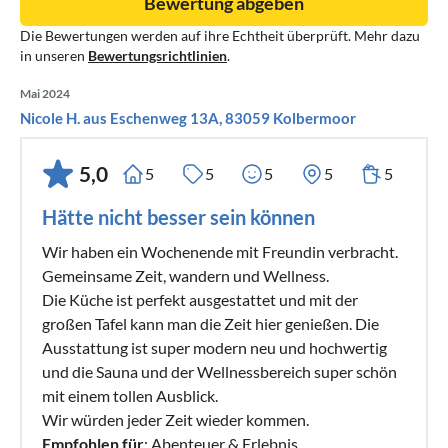
Bewertung abgeben
zwischenzeitlich durch unseren Reinigungsservice wechseln
Die Bewertungen werden auf ihre Echtheit überprüft. Mehr dazu
zu lassen.
in unseren
Bewertungsrichtlinien
.
• Handtücher, Saunatücher und Bademäntel liegen in den
Zimmern bereit. Gegen Aufpreis ist es möglich, die
Mai 2024
Handtücher zwischenzeitlich durch unseren
Nicole H. aus Eschenweg 13A, 83059 Kolbermoor
Reinigungsservice wechseln zu lassen.
• BOGNER Handseife und Waschlotion
5,0
5
5
5
5
5
• die Nutzung von NETFLIX, DISNEY+ und Xbox ist
Hätte nicht besser sein können
kostenfrei
• Gas für den Aussengrill
Wir haben ein Wochenende mit Freundin verbracht.
• Empfang durch unser Team und Einweisung in die
Gemeinsame Zeit, wandern und Wellness.
Besonderheiten des Objekts nach Absprache mit unserem
Die Küche ist perfekt ausgestattet und mit der
großen Tafel kann man die Zeit hier genießen. Die
Team.
Ausstattung ist super modern neu und hochwertig
• Endreinigung im ausgewiesenen Preis inkludiert
und die Sauna und der Wellnessbereich super schön
mit einem tollen Ausblick.
ZUSÄTZLICHE KOSTEN
Wir würden jeder Zeit wieder kommen.
• Kaution 1500€
Empfohlen für
: Abenteuer & Erlebnis