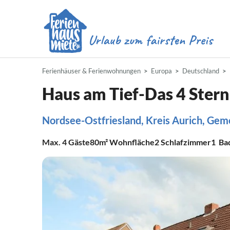
Ferienhäuser & Ferienwohnungen
Europa
Deutschland
Haus am Tief-Das 4 Ster
Nordsee-Ostfriesland, Kreis Aurich, Gem
Max.
4
Gäste
80m²
Wohnfläche
2
Schlafzimmer
1
Ba