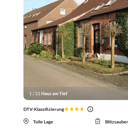
1
/
21
Haus am Tief
DTV-Klassifizierung
Tolle Lage
Blitzsaube