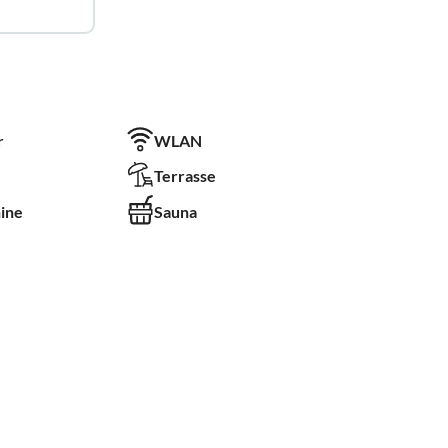
r
WLAN
Terrasse
ine
Sauna