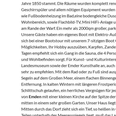
Jahre 1850 stammt. Die Räume wurden komplett renov
Geschirrspüler und allem nötigen Equipment wurden
wie Fußbodenheizung im Bad,eine bodengleiche Du
Wohnbereich, sowie Flachbild-TV, Mini HiFi-Anlage 
am Rande der Warf. Ein mehr als 2000qm großer, park
Unsere Gäste haben ein eigenes Boot mit Elektro-Au
sich bei einer Bootstour mit unserem 7-sitzigen Boot 
Möglichkeiten, Ihr Hobby auszuüben, Karpfen, Zander,
Tagen empfiehlt sich ein Gang in die Sauna, die 4 Per
und Wohlbefinden sorgt. Für Kunst- und Kulturinteres
Landesmuseum sowie der Emder Kunsthalle an, auch 
sehr zu empfehlen. Mit dem Rad oder zu Fuß sind au
Segeln auf dem Großen Meer, einem flachen Binneng
Entfernung. In kalten Wintern mit längeren Frostperio
Schlittschuh gelaufen, ein herrliches Vergnügen für je
von
Emden
mit einer kleinen Kirche auf der Spitze d
mitten in einem sehr großen Garten. Unser Haus liegt
Mitten durch das Dorf zieht sich ein Tief, so heißen i
Teilen unterhalb des Meeresspiegels liegt, muß das L