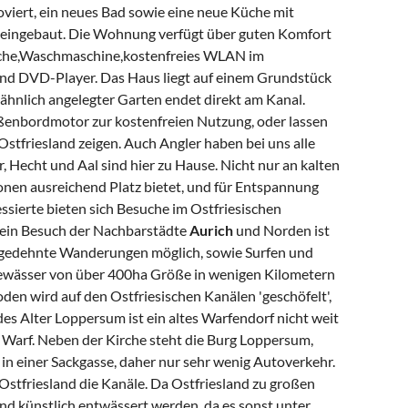
iert, ein neues Bad sowie eine neue Küche mit
 eingebaut. Die Wohnung verfügt über guten Komfort
sche,Waschmaschine,kostenfreies WLAN im
und DVD-Player. Das Haus liegt auf einem Grundstück
ähnlich angelegter Garten endet direkt am Kanal.
ßenbordmotor zur kostenfreien Nutzung, oder lassen
Ostfriesland zeigen. Auch Angler haben bei uns alle
 Hecht und Aal sind hier zu Hause. Nicht nur an kalten
sonen ausreichend Platz bietet, und für Entspannung
sierte bieten sich Besuche im Ostfriesischen
ein Besuch der Nachbarstädte
Aurich
und Norden ist
sgedehnte Wanderungen möglich, sowie Surfen und
ewässer von über 400ha Größe in wenigen Kilometern
den wird auf den Ostfriesischen Kanälen 'geschöfelt',
des Alter Loppersum ist ein altes Warfendorf nicht weit
er Warf. Neben der Kirche steht die Burg Loppersum,
 in einer Sackgasse, daher nur sehr wenig Autoverkehr.
n Ostfriesland die Kanäle. Da Ostfriesland zu großen
and künstlich entwässert werden, da es sonst unter