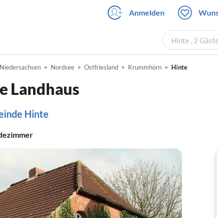
Anmelden
Wuns
Hinte , 2 Gäst
Niedersachsen
Nordsee
Ostfriesland
Krummhörn
Hinte
ne Landhaus
einde Hinte
dezimmer