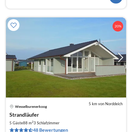
20%
5 km von Norddeich
Wesselburenerkoog
Pre
Strandläufer
ab
1
2
5 Gäste
88 m
3
Schlafzimmer
pr
48 Bewertungen