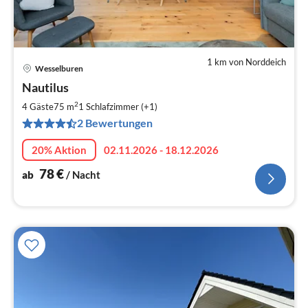
1 km von Norddeich
Wesselburen
Pre
Nautilus
ab
7
2
4 Gäste
75 m
1
Schlafzimmer (+1)
pr
2 Bewertungen
Na
20% Aktion
02.11.2026 - 18.12.2026
78
€
ab
/ Nacht