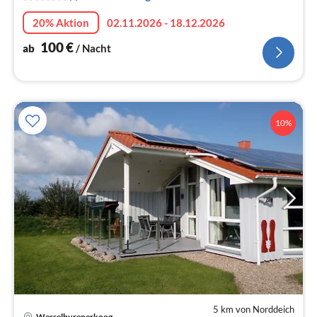
Na
20% Aktion
02.11.2026 - 18.12.2026
100
€
ab
/ Nacht
10%
5 km von Norddeich
Wesselburenerkoog