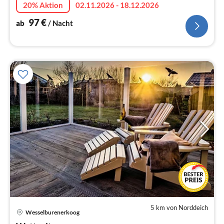
20% Aktion
02.11.2026 - 18.12.2026
97
€
ab
/ Nacht
5 km von Norddeich
Wesselburenerkoog
Pre