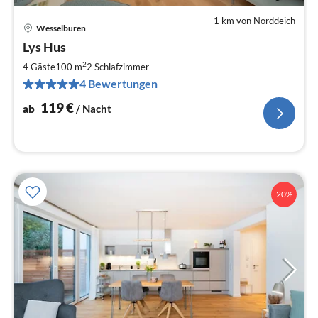
1 km von Norddeich
Wesselburen
Pre
Lys Hus
ab
1
2
4 Gäste
100 m
2
Schlafzimmer
pr
4 Bewertungen
Na
119
€
ab
/ Nacht
20%