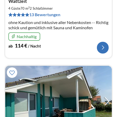
Wattzeit
ab
1
2
4 Gäste
70 m
2
Schlafzimmer
pr
13 Bewertungen
Na
ohne Kaution und inklusive aller Nebenkosten -- Richtig
schick und gemütlich mit Sauna und Kaminofen
Nachhaltig
114
€
ab
/ Nacht