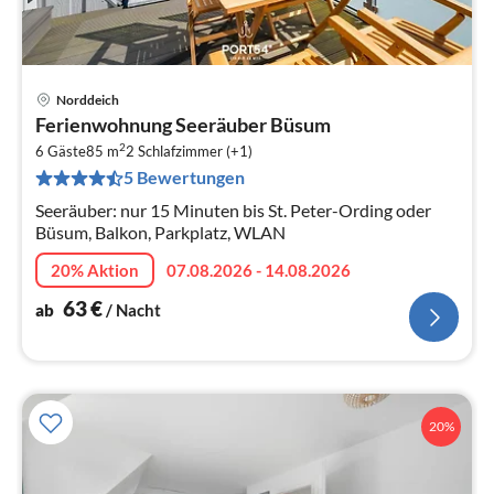
Norddeich
Pre
Ferienwohnung Seeräuber Büsum
ab
2
6
6 Gäste
85 m
2
Schlafzimmer (+1)
5 Bewertungen
pr
Na
Seeräuber: nur 15 Minuten bis St. Peter-Ording oder
Büsum, Balkon, Parkplatz, WLAN
20% Aktion
07.08.2026 - 14.08.2026
63
€
ab
/ Nacht
20%