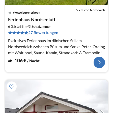
5 km von Norddeich
Wesselburenerkoog
Pre
Ferienhaus Nordseeluft
ab
1
2
6 Gäste
88 m
3
Schlafzimmer
pr
27 Bewertungen
Na
Exclusives Ferienhaus im dänischen Stil am
Nordseedeich zwischen Büsum und Sankt-Peter-Ording
mit Whirlpool, Sauna, Kamin, Strandkorb & Trampolin!
106
€
ab
/ Nacht