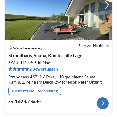
5 km von Norddeich
Wesselburenerkoog
Pre
Strandhaus, Sauna, Kamin tolle Lage
ab
1
2
6 Gäste
110 m
4
Schlafzimmer
pr
2 Bewertungen
Na
Strandhaus 4 SZ, 2-6 Pers., 110 qm, eigene Sauna,
Kamin. 1. Reihe am Deich. Zwischen St. Peter Ording
und Büsum. Ruhige ruhige kleine Ferienhaus-Siedlung.
Kostenfreie Stornierung
WLAN. Hund erlaubt.
167
€
ab
/ Nacht