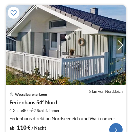
5 km von Norddeich
Pre
Wesselburenerkoog
ab
1
Ferienhaus 54° Nord
pr
2
4 Gäste
80 m
2
Schlafzimmer
Na
Ferienhaus direkt an Nordseedeich und Wattenmeer
110
€
ab
/ Nacht