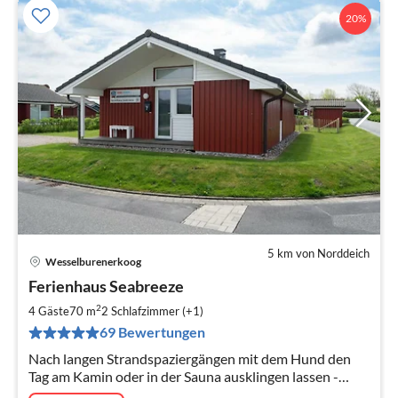
20%
5 km von Norddeich
Wesselburenerkoog
Pre
Ferienhaus Seabreeze
ab
9
2
4 Gäste
70 m
2
Schlafzimmer (+1)
pr
69 Bewertungen
Na
Nach langen Strandspaziergängen mit dem Hund den
Tag am Kamin oder in der Sauna ausklingen lassen -
Urlaub zu Zweit oder mit der ganzen Familie