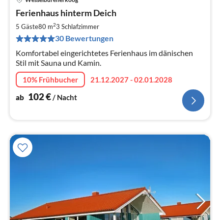
Pre
Ferienhaus hinterm Deich
ab
1
2
5 Gäste
80 m
3
Schlafzimmer
pr
30 Bewertungen
Na
Komfortabel eingerichtetes Ferienhaus im dänischen
Stil mit Sauna und Kamin.
10% Frühbucher
21.12.2027 - 02.01.2028
102
€
ab
/ Nacht