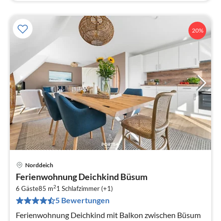
20%
Norddeich
Pre
Ferienwohnung Deichkind Büsum
ab
2
6
6 Gäste
85 m
1
Schlafzimmer (+1)
5 Bewertungen
pr
Na
Ferienwohnung Deichkind mit Balkon zwischen Büsum