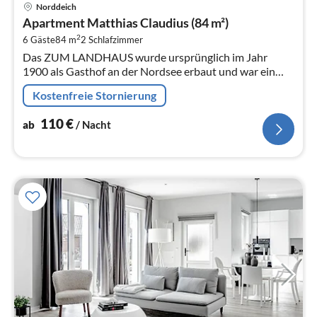
Pre
Norddeich
ab
Apartment Matthias Claudius (84 m²)
1
2
6 Gäste
84 m
2
Schlafzimmer
pr
Das ZUM LANDHAUS wurde ursprünglich im Jahr
Na
1900 als Gasthof an der Nordsee erbaut und war ein
gastronomischer Betrieb mit einer langen Geschichte.
Kostenfreie Stornierung
110
€
ab
/ Nacht