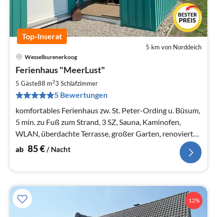
Top-Inserat
5 km von Norddeich
Wesselburenerkoog
Pre
Ferienhaus "MeerLust"
ab
8
2
5 Gäste
88 m
3
Schlafzimmer
pr
5 Bewertungen
Na
komfortables Ferienhaus zw. St. Peter-Ording u. Büsum,
5 min. zu Fuß zum Strand, 3 SZ, Sauna, Kaminofen,
WLAN, überdachte Terrasse, großer Garten, renoviert
2020
85
€
ab
/ Nacht
12%