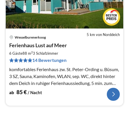
5 km von Norddeich
Wesselburenerkoog
Pre
Ferienhaus Lust auf Meer
ab
8
2
6 Gäste
88 m
3
Schlafzimmer
pr
14 Bewertungen
Na
komfortables Ferienhaus zw. St. Peter-Ording u. Büsum,
3 SZ, Sauna, Kaminofen, WLAN, sep. WC, direkt hinter
dem Deich in ruhiger Ferienhaussiedlung, 5 min. zum
Strand
85
€
ab
/ Nacht