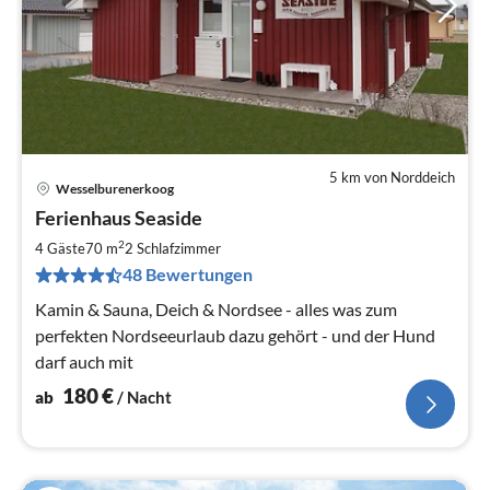
5 km von Norddeich
Wesselburenerkoog
Pre
Ferienhaus Seaside
ab
1
2
4 Gäste
70 m
2
Schlafzimmer
pr
48 Bewertungen
Na
Kamin & Sauna, Deich & Nordsee - alles was zum
perfekten Nordseeurlaub dazu gehört - und der Hund
darf auch mit
180
€
ab
/ Nacht