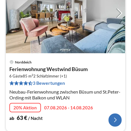
Norddeich
Pre
Ferienwohnung Westwind Büsum
ab
2
6
6 Gäste
85 m
2
Schlafzimmer (+1)
3 Bewertungen
pr
Na
Neubau-Ferienwohnung zwischen Büsum und St.Peter-
Ording mit Balkon und WLAN
20% Aktion
07.08.2026 - 14.08.2026
63
€
ab
/ Nacht