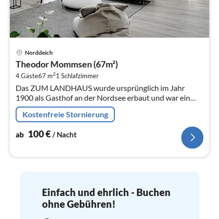
Pre
Norddeich
ab
Theodor Mommsen (67m²)
1
2
4 Gäste
67 m
1
Schlafzimmer
pr
Das ZUM LANDHAUS wurde ursprünglich im Jahr
Na
1900 als Gasthof an der Nordsee erbaut und war ein
gastronomischer Betrieb mit einer langen Geschichte.
Kostenfreie Stornierung
100
€
ab
/ Nacht
Einfach und ehrlich - Buchen
ohne Gebühren!