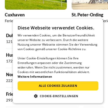
Cuxhaven
St. Peter-Ording
Ferienhäuser und Ferienwohnungen
Ferienhäuser und Fe
Diese Webseite verwendet Cookies.
Duhnen
Pellworm
Wir verwenden Cookies, um die Benutzerfreundlichkeit
unserer Website zu verbessern. Durch die weitere
121 Unterkünfte
64 Unterkünft
Nutzung unserer Webseite stimmen Sie der Verwendung
von Cookies gemäß unserer Cookie-Richtlinie zu.
Husum
Döse
Unter Cookie-Einstellungen können Sie Ihre
172 Unterkünfte
12 Unterkünft
Einstellungen anpassen oder die Zustimmung
widerrufen. Wenn Sie nicht zustimmen, werden nur
Cookies mit wesentlichen Funktionalitäten aktiviert.
Nordstrand
Tönning
Weitere Informationen
222 Unterkünfte
84 Unterkünft
ALLE COOKIES ZULASSEN
Friedrichskoog
Friedrichsta
COOKIE-EINSTELLUNGEN
293 Unterkünfte
13 Unterkünft