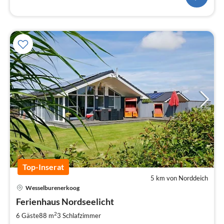
Top-Inserat
5 km von Norddeich
Wesselburenerkoog
Pre
Ferienhaus Nordseelicht
ab
1
2
6 Gäste
88 m
3
Schlafzimmer
pr