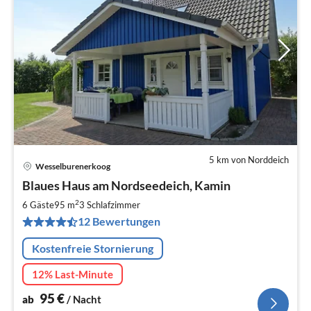
5 km von Norddeich
Wesselburenerkoog
Pre
Blaues Haus am Nordseedeich, Kamin
ab
9
2
6 Gäste
95 m
3
Schlafzimmer
pr
12 Bewertungen
Na
Kostenfreie Stornierung
12% Last-Minute
95
€
ab
/ Nacht