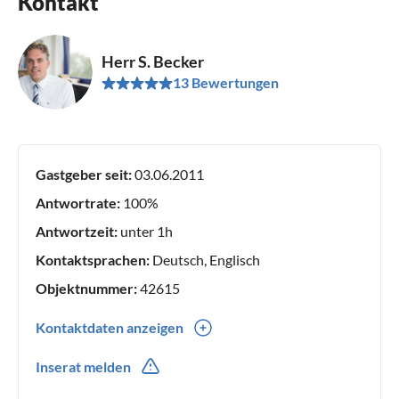
Kontakt
Herr S. Becker
13 Bewertungen
Gastgeber seit:
03.06.2011
Antwortrate:
100%
Antwortzeit:
unter 1h
Kontaktsprachen:
Deutsch, Englisch
Objektnummer:
42615
Kontaktdaten anzeigen
0049(0) 2373 757554
Inserat melden
0049(0) 1776161569