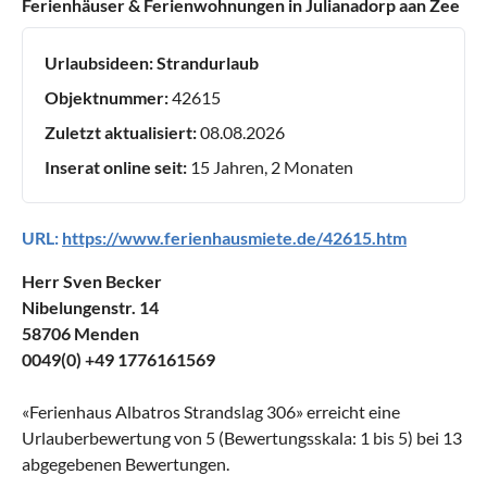
Ferienhäuser & Ferienwohnungen in Julianadorp aan Zee
Urlaubsideen:
Strandurlaub
Objektnummer:
42615
Zuletzt aktualisiert:
08.08.2026
Inserat online seit:
15 Jahren, 2 Monaten
URL:
https://www.ferienhausmiete.de/42615.htm
Herr Sven Becker
Nibelungenstr. 14
58706 Menden
0049(0) +49 1776161569
«
Ferienhaus Albatros Strandslag 306
» erreicht eine
Urlauberbewertung von
5
(Bewertungsskala:
1
bis
5
) bei
13
abgegebenen Bewertungen.