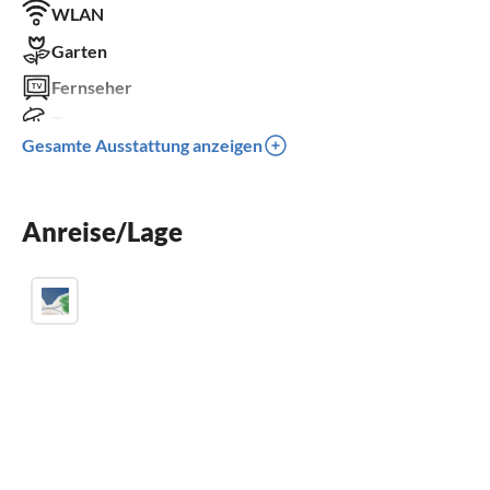
WLAN
Garten
Fernseher
Terrasse
Gesamte Ausstattung anzeigen
Spülmaschine
Waschmaschine
Anreise/Lage
Kamin