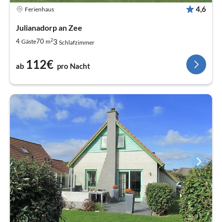
4,6
Ferienhaus
Julianadorp an Zee
2
3
4
70
Gäste
m
Schlafzimmer
112€
ab
pro Nacht