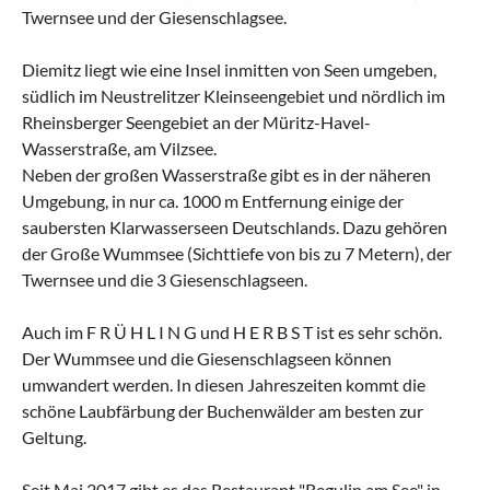
Twernsee und der Giesenschlagsee.
Diemitz liegt wie eine Insel inmitten von Seen umgeben,
südlich im Neustrelitzer Kleinseengebiet und nördlich im
Rheinsberger Seengebiet an der Müritz-Havel-
Wasserstraße, am Vilzsee.
Neben der großen Wasserstraße gibt es in der näheren
Umgebung, in nur ca. 1000 m Entfernung einige der
saubersten Klarwasserseen Deutschlands. Dazu gehören
der Große Wummsee (Sichttiefe von bis zu 7 Metern), der
Twernsee und die 3 Giesenschlagseen.
Auch im F R Ü H L I N G und H E R B S T ist es sehr schön.
Der Wummsee und die Giesenschlagseen können
umwandert werden. In diesen Jahreszeiten kommt die
schöne Laubfärbung der Buchenwälder am besten zur
Geltung.
Seit Mai 2017 gibt es das Restaurant "Regulin am See" in