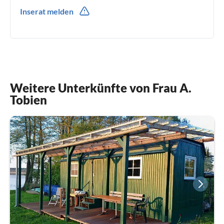
03982779886
Inserat melden
01622956436
Weitere Unterkünfte von Frau A.
Tobien