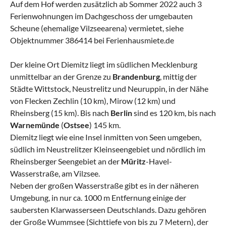
Auf dem Hof werden zusätzlich ab Sommer 2022 auch 3
Ferienwohnungen im Dachgeschoss der umgebauten
Scheune (ehemalige Vilzseearena) vermietet, siehe
Objektnummer 386414 bei Ferienhausmiete.de
Der kleine Ort Diemitz liegt im südlichen Mecklenburg
unmittelbar an der Grenze zu
Brandenburg
, mittig der
Städte Wittstock, Neustrelitz und Neuruppin, in der Nähe
von Flecken Zechlin (10 km), Mirow (12 km) und
Rheinsberg (15 km). Bis nach
Berlin
sind es 120 km, bis nach
Warnemünde
(
Ostsee
) 145 km.
Diemitz liegt wie eine Insel inmitten von Seen umgeben,
südlich im Neustrelitzer Kleinseengebiet und nördlich im
Rheinsberger Seengebiet an der
Müritz
-Havel-
Wasserstraße, am Vilzsee.
Neben der großen Wasserstraße gibt es in der näheren
Umgebung, in nur ca. 1000 m Entfernung einige der
saubersten Klarwasserseen Deutschlands. Dazu gehören
der Große Wummsee (Sichttiefe von bis zu 7 Metern), der