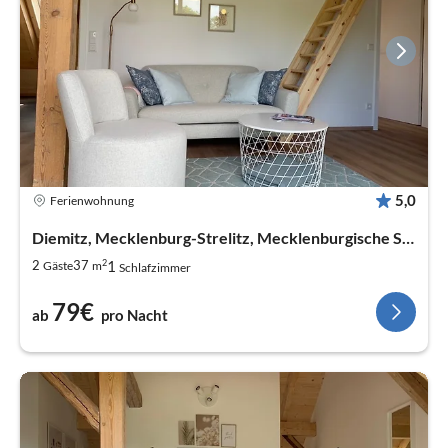
5,0
Ferienwohnung
Diemitz, Mecklenburg-Strelitz, Mecklenburgische Seenplatte
2
1
2
37
Gäste
m
Schlafzimmer
79€
ab
pro Nacht