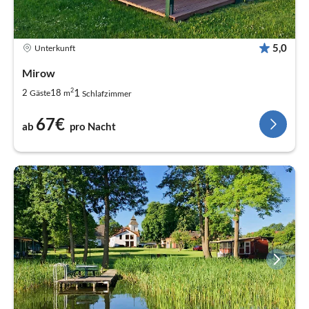
5,0
Unterkunft
Mirow
2
1
2
18
Gäste
m
Schlafzimmer
67€
ab
pro Nacht