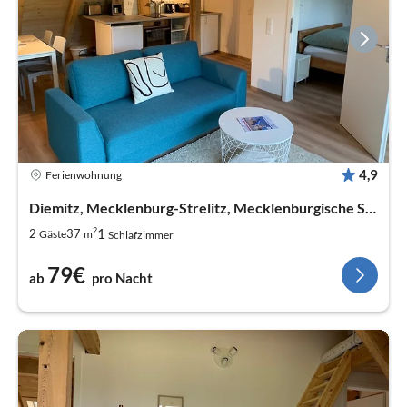
4,9
Ferienwohnung
Diemitz, Mecklenburg-Strelitz, Mecklenburgische Seenplatte
2
1
2
37
Gäste
m
Schlafzimmer
79€
ab
pro Nacht