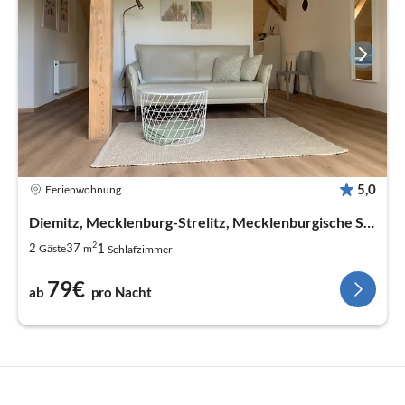
5,0
Ferienwohnung
Diemitz, Mecklenburg-Strelitz, Mecklenburgische Seenplatte
2
1
2
37
Gäste
m
Schlafzimmer
79€
ab
pro Nacht