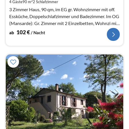
pr
2
4 Gäste
90 m
2
Schlafzimmer
Na
3 Zimmer Haus, 90 qm, im EG gr. Wohnzimmer mit off.
Essküche, Doppelschlafzimmer und Badezimmer. Im OG
(Mansarde): Gr. Zimmer mit 2 Einzelbetten, Wohnzi mit
Sofa, kleines Bad.
102
€
ab
/ Nacht