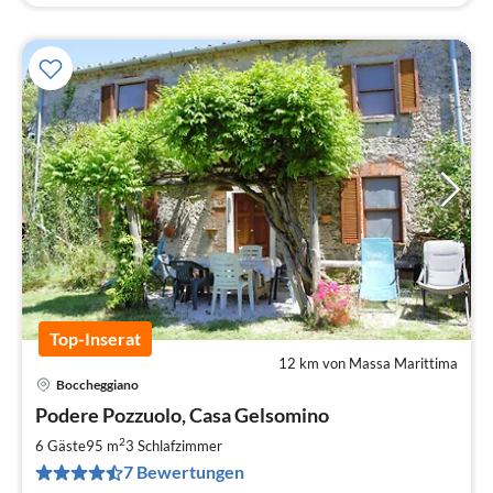
Top-Inserat
12 km von Massa Marittima
Boccheggiano
Pre
Podere Pozzuolo, Casa Gelsomino
ab
5
2
6 Gäste
95 m
3
Schlafzimmer
pr
7 Bewertungen
Na