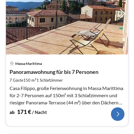
Pre
Massa Marittima
ab
1
Panoramawohnung für bis 7 Personen
pr
2
7 Gäste
150 m
1
Schlafzimmer
Na
Casa Filippo, große Ferienwohnung in Massa Marittima
für 2-7 Personen auf 150m² mit 3 Schlafzimmern und
riesiger Panorama-Terrasse (44 m²) über den Dächern
von Massa Marittima.
171
€
ab
/ Nacht