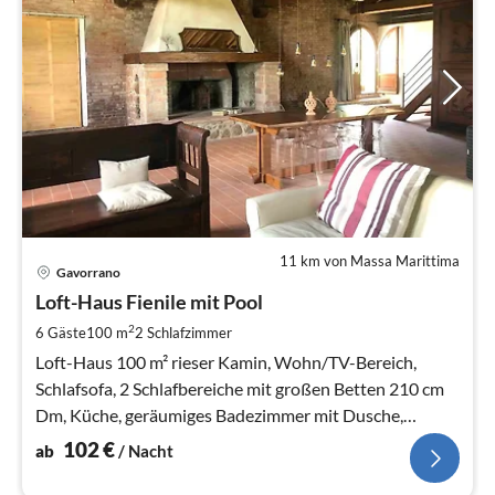
11 km von Massa Marittima
Pre
Gavorrano
ab
1
Loft-Haus Fienile mit Pool
pr
2
6 Gäste
100 m
2
Schlafzimmer
Na
Loft-Haus 100 m² rieser Kamin, Wohn/TV-Bereich,
Schlafsofa, 2 Schlafbereiche mit großen Betten 210 cm
Dm, Küche, geräumiges Badezimmer mit Dusche,
römischer Badewanne, Bidet, WC
102
€
ab
/ Nacht