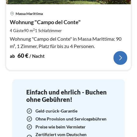
Pre
Massa Marittima
ab
6
Wohnung "Campo del Conte"
pr
2
4 Gäste
90 m
1
Schlafzimmer
Na
Wohnung "Campo del Conte" in Massa Marittima: 90
m², 1 Zimmer, Platz für bis zu 4 Personen.
60
€
ab
/ Nacht
Einfach und ehrlich - Buchen
ohne Gebühren!
Geld-zurück-Garantie
Ohne Provision und Servicegebühren
Preise wie beim Vermieter
Zertifiziert vom Deutschen