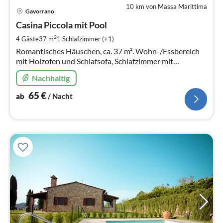
10 km von Massa Marittima
Pre
Gavorrano
ab
6
Casina Piccola mit Pool
pr
2
4 Gäste
37 m
1
Schlafzimmer (+1)
Na
Romantisches Häuschen, ca. 37 m². Wohn-/Essbereich
mit Holzofen und Schlafsofa, Schlafzimmer mit
Doppelbett, Küche, Badezimmer mit
Nachhaltig
Duschkabine/WC/Bidet.
65
€
ab
/ Nacht