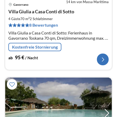
14 km von Massa Marittima
Gavorrano
Pre
Villa Giulia a Casa Conti di Sotto
ab
9
2
4 Gäste
70 m
2
Schlafzimmer
pr
8 Bewertungen
Na
Villa Giulia a Casa Conti di Sotto: Ferienhaus in
Gavorrano Toskana 70 qm, Dreizimmerwohnung max. 4
Personen.
Kostenfreie Stornierung
95
€
ab
/ Nacht