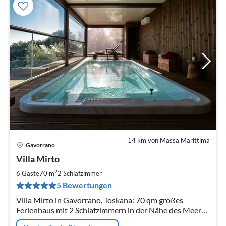
14 km von Massa Marittima
Gavorrano
Pre
Villa Mirto
ab
1
2
6 Gäste
70 m
2
Schlafzimmer
pr
5 Bewertungen
Na
Villa Mirto in Gavorrano, Toskana: 70 qm großes
Ferienhaus mit 2 Schlafzimmern in der Nähe des Meeres
Das Haus, in dem Sie schlafen können, um die Sterne zu