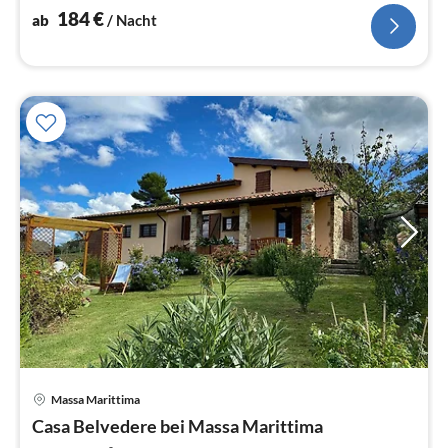
zum Meer
184
€
ab
/ Nacht
Pre
Massa Marittima
ab
1
Casa Belvedere bei Massa Marittima