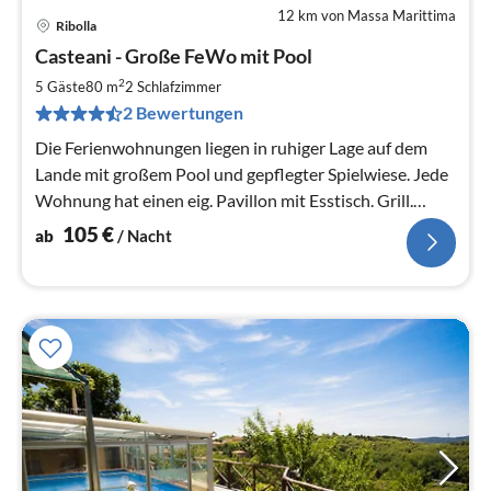
12 km von Massa Marittima
Ribolla
Pre
Casteani - Große FeWo mit Pool
ab
1
2
5 Gäste
80 m
2
Schlafzimmer
pr
2 Bewertungen
Na
Die Ferienwohnungen liegen in ruhiger Lage auf dem
Lande mit großem Pool und gepflegter Spielwiese. Jede
Wohnung hat einen eig. Pavillon mit Esstisch. Grill.
Beliebt bei Familien.
105
€
ab
/ Nacht