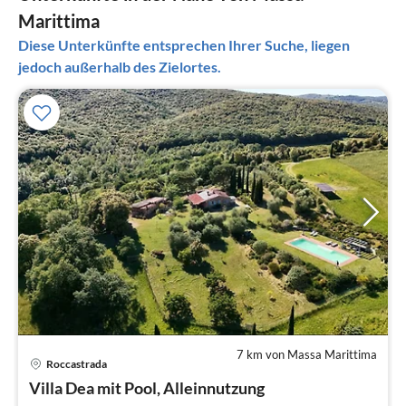
Marittima
Diese Unterkünfte entsprechen Ihrer Suche, liegen
jedoch außerhalb des Zielortes.
7 km von Massa Marittima
Pre
Roccastrada
ab
5
Villa Dea mit Pool, Alleinnutzung