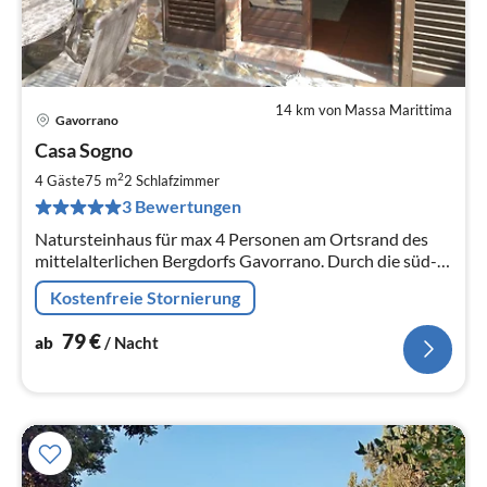
14 km von Massa Marittima
Gavorrano
Pre
Casa Sogno
ab
8
2
4 Gäste
75 m
2
Schlafzimmer
pr
3 Bewertungen
Na
Natursteinhaus für max 4 Personen am Ortsrand des
mittelalterlichen Bergdorfs Gavorrano. Durch die süd-
westliche Hanglage Blick in das Tal, bis zum Meer und
Kostenfreie Stornierung
auf Elba.
79
€
ab
/ Nacht