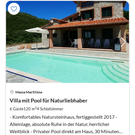
Pre
Massa Marittima
ab
1
Villa mit Pool für Naturliebhaber
pr
2
6 Gäste
120 m
4
Schlafzimmer
Na
- Komfortables Natursteinhaus, fertiggestellt 2017 -
Alleinlage, absolute Ruhe in der Natur, herrlicher
Weitblick - Privater Pool direkt am Haus, 30 Minuten