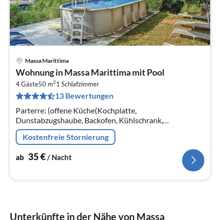
Massa Marittima
Pre
Wohnung in Massa Marittima mit Pool
ab
2
3
4 Gäste
50 m
1
Schlafzimmer
13 Bewertungen
pr
Na
Parterre: (offene Küche(Kochplatte,
Dunstabzugshaube, Backofen, Kühlschrank,
Waschbecken), Wohn/Esszimmer(Schlafcouch 1 Pers.,
Kostenfreie Stornierung
Esstisch), Schlafzimmer(Doppelbett, Etagenbett)
35
€
ab
/ Nacht
Unterkünfte in der Nähe von Massa