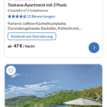
Pre
Toskana-Apartment mit 2 Pools
ab
2
4
8 Gäste
85 m
2
Schlafzimmer
12 Bewertungen
pr
Na
Parterre: (offene Küche(Kochplatte,
Dunstabzugshaube, Backofen, Kühlschrank,
Waschbecken), Wohn/Esszimmer(Doppelschlafcouch,
Kostenfreie Stornierung
TV, Esstisch, Sitzecke)) In der 1.
47
€
ab
/ Nacht