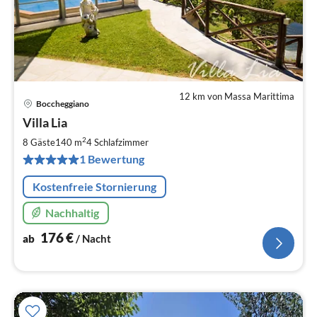
12 km von Massa Marittima
Boccheggiano
Pre
Villa Lia
ab
1
2
8 Gäste
140 m
4
Schlafzimmer
pr
1 Bewertung
Na
Kostenfreie Stornierung
Nachhaltig
176
€
ab
/ Nacht