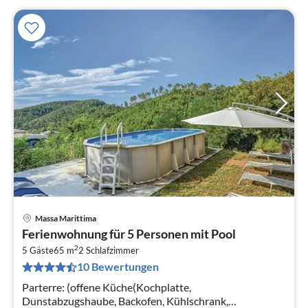
Massa Marittima
Pre
Ferienwohnung für 5 Personen mit Pool
ab
2
4
5 Gäste
65 m
2
Schlafzimmer
10 Bewertungen
pr
Na
Parterre: (offene Küche(Kochplatte,
Dunstabzugshaube, Backofen, Kühlschrank,