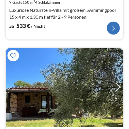
pr
2
9 Gäste
150 m
4
Schlafzimmer
Na
Luxuriöse Naturstein-Villa mit großem Swimmingpool
15 x 4 m x 1,30 m tief für 2 - 9 Personen.
533
€
ab
/ Nacht