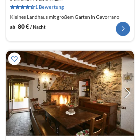
pr
1 Bewertung
Na
Kleines Landhaus mit großem Garten in Gavorrano
80
€
ab
/ Nacht