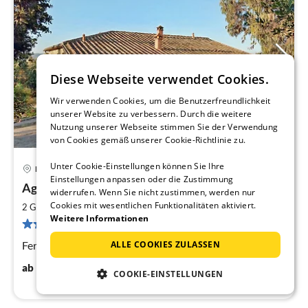
Diese Webseite verwendet Cookies.
Wir verwenden Cookies, um die Benutzerfreundlichkeit
unserer Website zu verbessern. Durch die weitere
Nutzung unserer Webseite stimmen Sie der Verwendung
von Cookies gemäß unserer Cookie-Richtlinie zu.
14 km von Massa Marittima
Unter Cookie-Einstellungen können Sie Ihre
Lustignano
Pre
Einstellungen anpassen oder die Zustimmung
Agriturismo San Guglielmo
widerrufen. Wenn Sie nicht zustimmen, werden nur
ab
4
Cookies mit wesentlichen Funktionalitäten aktiviert.
2
2 Gäste
42 m
1
Schlafzimmer
Weitere Informationen
pr
20 Bewertungen
Na
Ferienwohnung EUCALIPTO für 2+1 Personen
ALLE COOKIES ZULASSEN
42
€
ab
/ Nacht
COOKIE-EINSTELLUNGEN