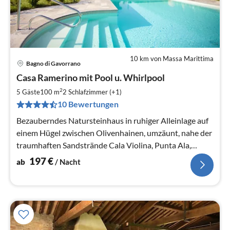
10 km von Massa Marittima
Bagno di Gavorrano
Pre
Casa Ramerino mit Pool u. Whirlpool
ab
1
2
5 Gäste
100 m
2
Schlafzimmer (+1)
pr
10 Bewertungen
Na
Bezauberndes Natursteinhaus in ruhiger Alleinlage auf
einem Hügel zwischen Olivenhainen, umzäunt, nahe der
traumhaften Sandstrände Cala Violina, Punta Ala,
Follonica, Castiglione
197
€
ab
/ Nacht