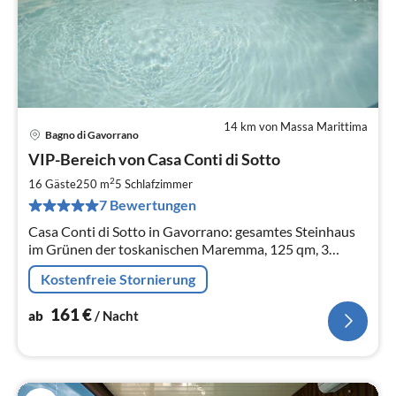
14 km von Massa Marittima
Bagno di Gavorrano
Pre
VIP-Bereich von Casa Conti di Sotto
ab
1
2
16 Gäste
250 m
5
Schlafzimmer
pr
7 Bewertungen
Na
Casa Conti di Sotto in Gavorrano: gesamtes Steinhaus
im Grünen der toskanischen Maremma, 125 qm, 3
Schlafzimmer, Bad, ideal für Familienurlaub.
Kostenfreie Stornierung
161
€
ab
/ Nacht