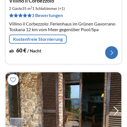
Villino il Corbezzolo
ab
6
2
2 Gäste
35 m
1
Schlafzimmer (+1)
pr
3 Bewertungen
Na
Villino il Corbezzolo: Ferienhaus im Grünen Gavorrano
Toskana 12 km vom Meer gegenüber Pool/Spa
Kostenfreie Stornierung
60
€
ab
/ Nacht