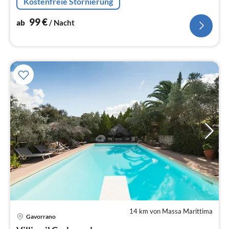
Kostenfreie Stornierung
bewundern, Hydromassage-Dusche, Spa,
Schwimmbäder, Fitnessraum.
99
€
ab
/ Nacht
14 km von Massa Marittima
Gavorrano
Pre