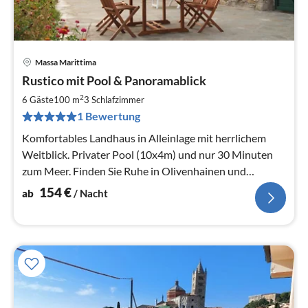
Massa Marittima
Pre
Rustico mit Pool & Panoramablick
ab
1
2
6 Gäste
100 m
3
Schlafzimmer
pr
1 Bewertung
Na
Komfortables Landhaus in Alleinlage mit herrlichem
Weitblick. Privater Pool (10x4m) und nur 30 Minuten
zum Meer. Finden Sie Ruhe in Olivenhainen und
unberührter Natur.
154
€
ab
/ Nacht