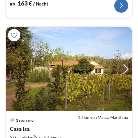
163
€
ab
/ Nacht
13 km von Massa Marittima
Gavorrano
Pre
Casa Isa
ab
8
2
5 Gäste
50 m
2
Schlafzimmer