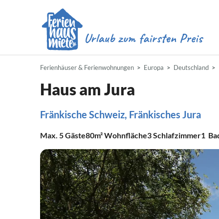
Ferienhäuser & Ferienwohnungen
Europa
Deutschland
Haus am Jura
Fränkische Schweiz, Fränkisches Jura
Max.
5
Gäste
80m²
Wohnfläche
3
Schlafzimmer
1
Ba