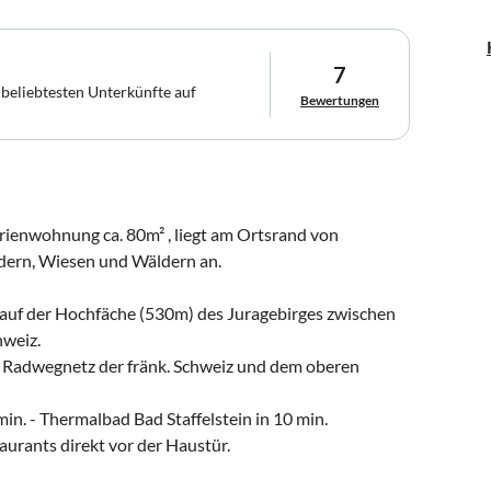
7
 beliebtesten Unterkünfte auf
Bewertungen
erienwohnung ca. 80m² , liegt am Ortsrand von
ldern, Wiesen und Wäldern an.
s auf der Hochfäche (530m) des Juragebirges zwischen
hweiz.
 Radwegnetz der fränk. Schweiz und dem oberen
0min. - Thermalbad Bad Staffelstein in 10 min.
urants direkt vor der Haustür.