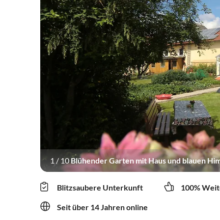
1
/
10
Blühender Garten mit Haus und blauen Hi
Blitzsaubere Unterkunft
100% Weit
Seit über 14 Jahren online