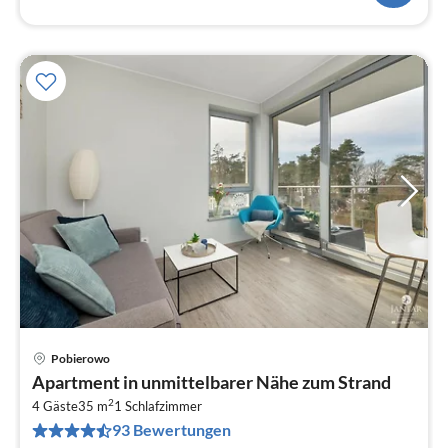
Pobierowo
Pre
Apartment in unmittelbarer Nähe zum Strand
ab
2
3
4 Gäste
35 m
1
Schlafzimmer
93 Bewertungen
pr