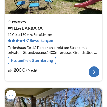
Pobierowo
Pre
WILLA BARBARA
ab
2
2
12 Gäste
160 m
6
Schlafzimmer
pr
7 Bewertungen
Na
Ferienhaus für 12 Personen direkt am Strand mit
privatem Strandzugang,1400m² grosses Grundstück, W-
LAN internetzugang, 6 Schlafzimmer, 2 Badezimmer,
Kostenfreie Stornierung
Haustiere willkommen
283
€
ab
/ Nacht