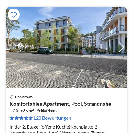
Pobierowo
Pre
Komfortables Apartment, Pool, Strandnähe
ab
2
2
4 Gäste
36 m
1
Schlafzimmer
120 Bewertungen
pr
Na
In der 2. Etage: (offene Küche(Kochplatte(2
Kochplatten, Induktion), Wasserkocher, Toaster,