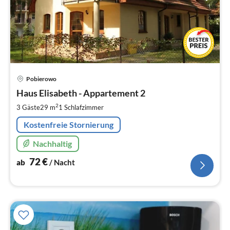
Pre
Pobierowo
ab
7
Haus Elisabeth - Appartement 2
pr
2
3 Gäste
29 m
1
Schlafzimmer
Na
Kostenfreie Stornierung
Nachhaltig
72
€
ab
/ Nacht