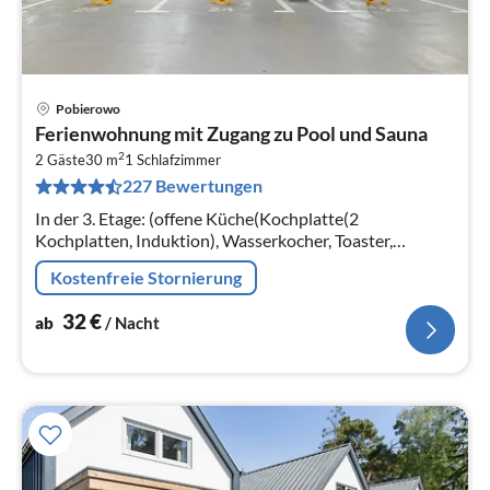
Pobierowo
Pre
Ferienwohnung mit Zugang zu Pool und Sauna
ab
2
3
2 Gäste
30 m
1
Schlafzimmer
227 Bewertungen
pr
Na
In der 3. Etage: (offene Küche(Kochplatte(2
Kochplatten, Induktion), Wasserkocher, Toaster,
Dunstabzugshaube, Kaffeemaschine, Spülmaschine,
Kostenfreie Stornierung
Kühl-/Gefrierkombination, Waschmaschine)
32
€
ab
/ Nacht