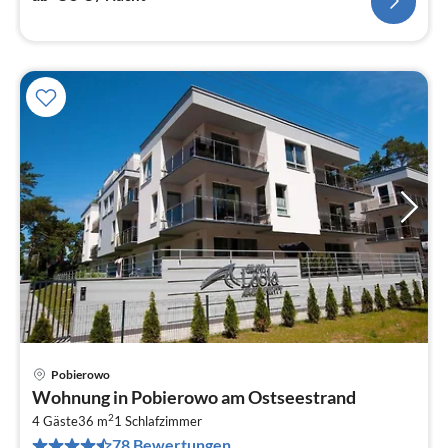
Pobierowo
Pre
Wohnung in Pobierowo am Ostseestrand
ab
2
2
4 Gäste
36 m
1
Schlafzimmer
78 Bewertungen