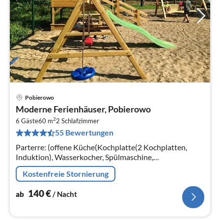
Pobierowo
Pre
Moderne Ferienhäuser, Pobierowo
ab
2
1
6 Gäste
60 m
2
Schlafzimmer
55 Bewertungen
pr
Na
Parterre: (offene Küche(Kochplatte(2 Kochplatten,
Induktion), Wasserkocher, Spülmaschine,
Kühl-/Gefrierkombination),
Kostenfreie Stornierung
Wohn/Esszimmer(Doppelschlafcouch, TV(Flatscreen)
140
€
ab
/ Nacht