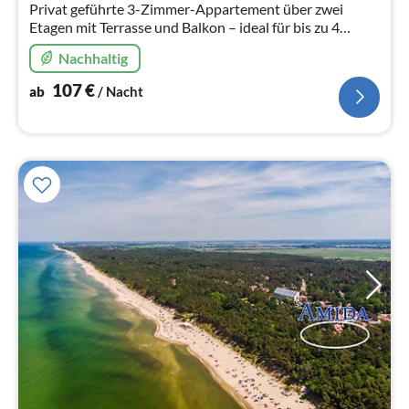
Privat geführte 3-Zimmer-Appartement über zwei
Etagen mit Terrasse und Balkon – ideal für bis zu 4
Personen! Nur 150 m vom Strand entfernt, liebevoll und
Nachhaltig
komfortabel eingerichtet.
107
€
ab
/ Nacht