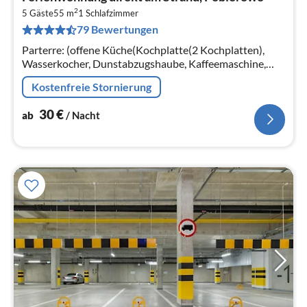
ab
2
3
5 Gäste
55 m
1
Schlafzimmer
79 Bewertungen
pr
Na
Parterre: (offene Küche(Kochplatte(2 Kochplatten),
Wasserkocher, Dunstabzugshaube, Kaffeemaschine,
Mikrowelle, Kühl-/Gefrierkombination),
Kostenfreie Stornierung
Wohn/Esszimmer(Schlafcouch 1 Pers.
30
€
ab
/ Nacht