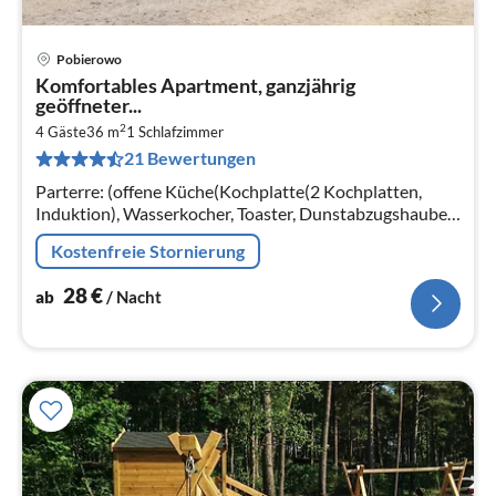
Pobierowo
Pre
Komfortables Apartment, ganzjährig
ab
geöffneter...
2
2
4 Gäste
36 m
1
Schlafzimmer
pr
21 Bewertungen
Na
Parterre: (offene Küche(Kochplatte(2 Kochplatten,
Induktion), Wasserkocher, Toaster, Dunstabzugshaube,
Kaffeemaschine, Backofen, Spülmaschine,
Kostenfreie Stornierung
Kühl-/Gefrierkombination)
28
€
ab
/ Nacht