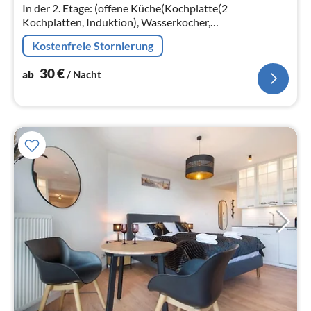
Na
In der 2. Etage: (offene Küche(Kochplatte(2
Kochplatten, Induktion), Wasserkocher,
Kaffeemaschine, Mikrowelle,
Kostenfreie Stornierung
Kühl-/Gefrierkombination)
30
€
ab
/ Nacht