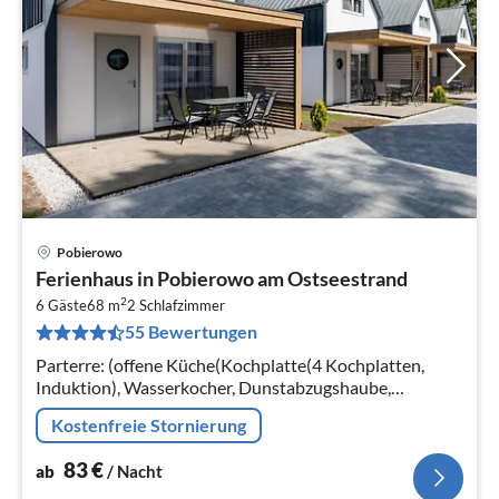
Pobierowo
Pre
Ferienhaus in Pobierowo am Ostseestrand
ab
2
8
6 Gäste
68 m
2
Schlafzimmer
55 Bewertungen
pr
Na
Parterre: (offene Küche(Kochplatte(4 Kochplatten,
Induktion), Wasserkocher, Dunstabzugshaube,
Kaffeemaschine, Kombi-Mikrowelle, Mikrowelle,
Kostenfreie Stornierung
Spülmaschine, Kühl-/Gefrierkombination)
83
€
ab
/ Nacht