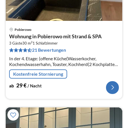
Pobierowo
Pre
Wohnung in Pobierowo mit Strand & SPA
ab
2
2
3 Gäste
30 m
1
Schlafzimmer
21 Bewertungen
pr
Na
In der 4. Etage: (offene Küche(Wasserkocher,
Kochendwasserhahn, Toaster, Kochherd(2 Kochplatten,
elektrisch), Espressomaschine, Spülmaschine,
Kostenfreie Stornierung
Kühl-/Gefrierkombination)
29
€
ab
/ Nacht