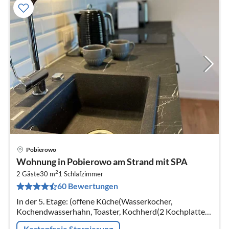
Pobierowo
Pre
Wohnung in Pobierowo am Strand mit SPA
ab
2
2
2 Gäste
30 m
1
Schlafzimmer
60 Bewertungen
pr
Na
In der 5. Etage: (offene Küche(Wasserkocher,
Kochendwasserhahn, Toaster, Kochherd(2 Kochplatten,
elektrisch), Espressomaschine, Spülmaschine,
Kostenfreie Stornierung