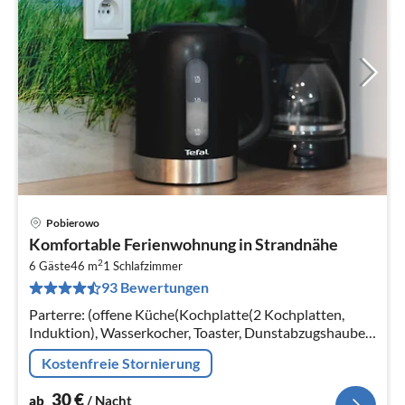
Pobierowo
Pre
Komfortable Ferienwohnung in Strandnähe
ab
2
3
6 Gäste
46 m
1
Schlafzimmer
93 Bewertungen
pr
Na
Parterre: (offene Küche(Kochplatte(2 Kochplatten,
Induktion), Wasserkocher, Toaster, Dunstabzugshaube,
Kaffeemaschine, Backofen, Spülmaschine,
Kostenfreie Stornierung
Kühl-/Gefrierkombination)
30
€
ab
/ Nacht