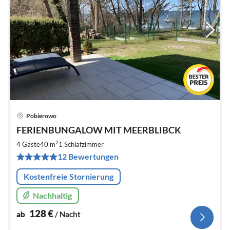
Pobierowo
Pre
FERIENBUNGALOW MIT MEERBLIBCK
ab
1
2
4 Gäste
40 m
1
Schlafzimmer
pr
12 Bewertungen
Na
Kostenfreie Stornierung
Nachhaltig
128
€
ab
/ Nacht