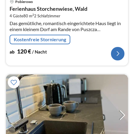
Pobierowo
ab
Ferienhaus Storchenwiese, Wald
1
2
4 Gäste
80 m
2
Schlafzimmer
pr
Das gemütliche, romantisch eingerichtete Haus liegt in
Na
einem kleinem Dorf am Rande von Puszcza
Niczonowska, ( früher Nitznower Heide, ein
Kostenfreie Stornierung
naturbelassener Wald)
120
€
ab
/ Nacht