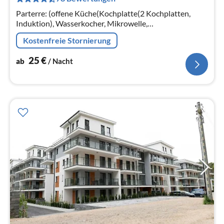
pr
Na
Parterre: (offene Küche(Kochplatte(2 Kochplatten,
Induktion), Wasserkocher, Mikrowelle,
Kühl-/Gefrierkombination),
Kostenfreie Stornierung
Wohn/Esszimmer(Doppelschlafcouch, TV(Flatscreen),
Esstisch)
25
€
ab
/ Nacht