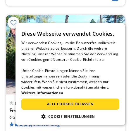
Diese Webseite verwendet Cookies.
Wir verwenden Cookies, um die Benutzerfreundlichkeit
unserer Website zu verbessern. Durch die weitere
Nutzung unserer Webseite stimmen Sie der Verwendung
von Cookies gemäß unserer Cookie-Richtlinie zu.
Unter Cookie-Einstellungen können Sie Ihre
Einstellungen anpassen oder die Zustimmung
widerrufen. Wenn Sie nicht zustimmen, werden nur
Cookies mit wesentlichen Funktionalitäten aktiviert.
Weitere Informationen
Pobierowo
ALLE COOKIES ZULASSEN
Pre
Ferienhaus an der Küste von Pobierowo
ab
COOKIE-EINSTELLUNGEN
2
7
6 Gäste
50 m
2
Schlafzimmer
1 Bewertung
pr