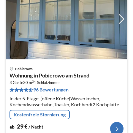
Pobierowo
Pre
Wohnung in Pobierowo am Strand
ab
2
2
3 Gäste
30 m
1
Schlafzimmer
96 Bewertungen
pr
Na
In der 5. Etage: (offene Küche(Wasserkocher,
Kochendwasserhahn, Toaster, Kochherd(2 Kochplatten,
elektrisch), Espressomaschine, Spülmaschine,
Kostenfreie Stornierung
Kühl-/Gefrierkombination)
29
€
ab
/ Nacht