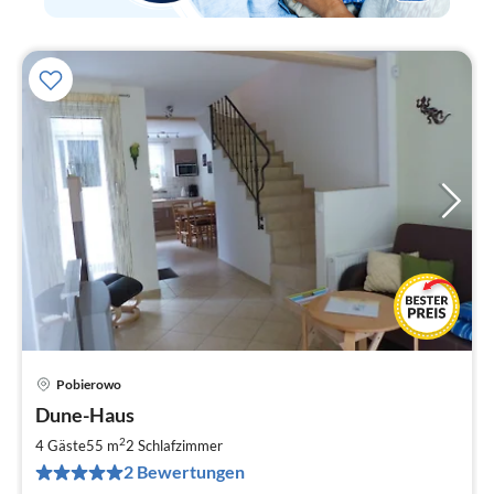
Pobierowo
Pre
Dune-Haus
ab
1
2
4 Gäste
55 m
2
Schlafzimmer
pr
2 Bewertungen
Na