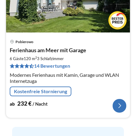
Pobierowo
Pre
Ferienhaus am Meer mit Garage
ab
2
2
6 Gäste
120 m
3
Schlafzimmer
pr
14 Bewertungen
Na
Modernes Ferienhaus mit Kamin, Garage und WLAN
Internetzuga
Kostenfreie Stornierung
232
€
ab
/ Nacht