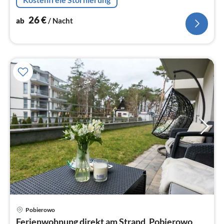
Kühl-/Gefrierkombination)
26
€
ab
/ Nacht
Pobierowo
Pre
Ferienwohnung direkt am Strand, Pobierowo