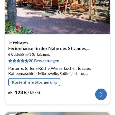
Pobierowo
Pre
Ferienhäuser in der Nähe des Strandes,...
ab
2
1
6 Gäste
55 m
3
Schlafzimmer
20 Bewertungen
pr
Na
Parterre: (offene Küche(Wasserkocher, Toaster,
Kaffeemaschine, Mikrowelle, Spülmaschine,
Kühl-/Gefrierkombination)
Kostenfreie Stornierung
123
€
ab
/ Nacht