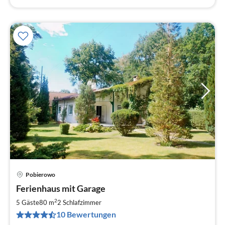
Pobierowo
Pre
Ferienhaus mit Garage
ab
1
2
5 Gäste
80 m
2
Schlafzimmer
pr
10 Bewertungen
Na