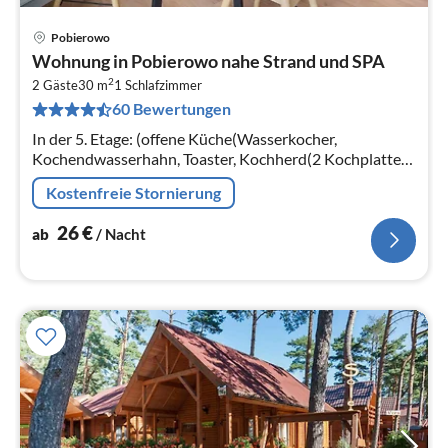
Pobierowo
Pre
Wohnung in Pobierowo nahe Strand und SPA
ab
2
2
2 Gäste
30 m
1
Schlafzimmer
60 Bewertungen
pr
Na
In der 5. Etage: (offene Küche(Wasserkocher,
Kochendwasserhahn, Toaster, Kochherd(2 Kochplatten,
elektrisch), Espressomaschine, Spülmaschine,
Kostenfreie Stornierung
Kühl-/Gefrierkombination)
26
€
ab
/ Nacht