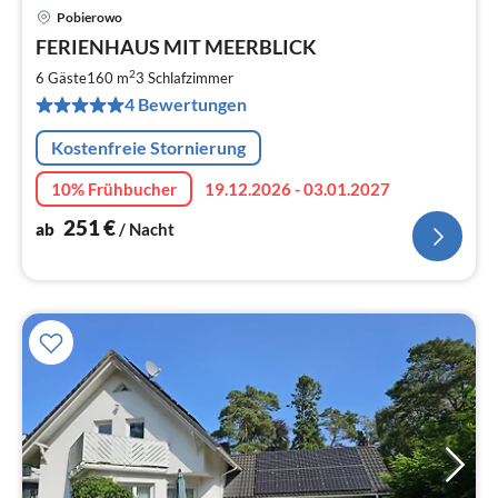
Pobierowo
Pre
FERIENHAUS MIT MEERBLICK
ab
2
2
6 Gäste
160 m
3
Schlafzimmer
pr
4 Bewertungen
Na
Kostenfreie Stornierung
10% Frühbucher
19.12.2026 - 03.01.2027
251
€
ab
/ Nacht