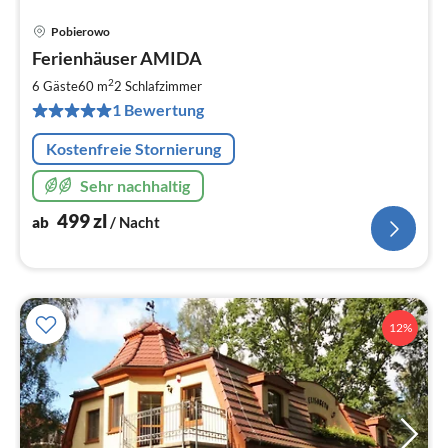
Pobierowo
Pre
Ferienhäuser AMIDA
ab
5
2
6 Gäste
60 m
2
Schlafzimmer
pr
1 Bewertung
Na
Kostenfreie Stornierung
Sehr nachhaltig
499
zl
ab
/ Nacht
12%