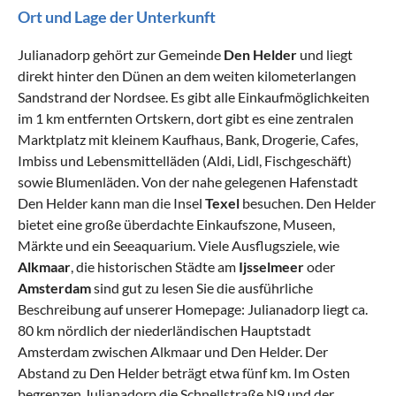
Ort und Lage der Unterkunft
Julianadorp gehört zur Gemeinde
Den Helder
und liegt
direkt hinter den Dünen an dem weiten kilometerlangen
Sandstrand der Nordsee. Es gibt alle Einkaufmöglichkeiten
im 1 km entfernten Ortskern, dort gibt es eine zentralen
Marktplatz mit kleinem Kaufhaus, Bank, Drogerie, Cafes,
Imbiss und Lebensmittelläden (Aldi, Lidl, Fischgeschäft)
sowie Blumenläden. Von der nahe gelegenen Hafenstadt
Den Helder kann man die Insel
Texel
besuchen. Den Helder
bietet eine große überdachte Einkaufszone, Museen,
Märkte und ein Seeaquarium. Viele Ausflugsziele, wie
Alkmaar
, die historischen Städte am
Ijsselmeer
oder
Amsterdam
sind gut zu lesen Sie die ausführliche
Beschreibung auf unserer Homepage: Julianadorp liegt ca.
80 km nördlich der niederländischen Hauptstadt
Amsterdam zwischen Alkmaar und Den Helder. Der
Abstand zu Den Helder beträgt etwa fünf km. Im Osten
begrenzen Julianadorp die Schnellstraße N9 und der