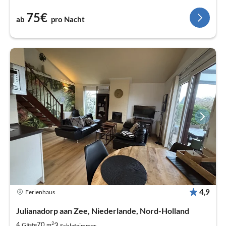
75€
ab
pro Nacht
4,9
Ferienhaus
Julianadorp aan Zee, Niederlande, Nord-Holland
2
3
4
70
Gäste
m
Schlafzimmer