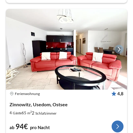
4,8
Ferienwohnung
Zinnowitz, Usedom, Ostsee
2
2
4
65
Gäste
m
Schlafzimmer
94€
ab
pro Nacht