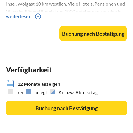
Insel. Wolgast 10 km westlich. Viele Hotels, Pensionen und
Villen im Bäderstil, meist um 1900 entstanden, wurden in
weiterlesen
den letzten Jahren restauriert und verleihen Zinnowitz
wieder neuen Glanz. Der Ort, umgeben von Kiefern- und
Buchung nach Bestätigung
Buchenwäldern, zieht sich an den Hängen des sanft
ansteigenden Glienberges hin. Hauptattraktion ist der 3 km
lange, ca. 40 m breite, flach abfallende Sandstrand; von der
Seebrücke Schifffahrten nach Swinemünde.
Im Ort: Meerwasser-Hallenbad mit Sauna und
Verfügbarkeit
Gesundheitsangeboten, Tennis, Sportgarten mit Minigolf,
Fahrradvermietung, Beach-Volleyball, Freilichtbühne
12 Monate anzeigen
(Vineta-Festspiele) und Tauchgondel für einen Blick unter
frei
belegt
An bzw. Abreisetag
die Wellen der Ostsee. Zinnowitz erstreckt sich von der
Seepromenade entlang der Ostsee bis zum nur 1,5 km
Buchung nach Bestätigung
entfernten Achterwasser mit Jachthafen
(Bootsvermietung).
"Karls Erdbeerhof" als neueste Atraktion in Koserow