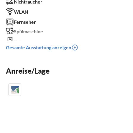
Nichtraucher
WLAN
Fernseher
Spülmaschine
Balkon
Gesamte Ausstattung anzeigen
Kinderbett
Parkplatz
Anreise/Lage
Grill