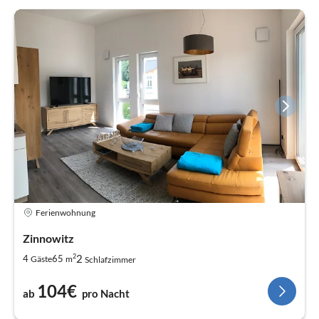
Ferienwohnung
Zinnowitz
2
2
4
65
Gäste
m
Schlafzimmer
104€
ab
pro Nacht