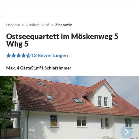
Usedom
Usedom-Nord
Zinnowitz
Ostseequartett im Möskenweg 5
Whg 5
13 Bewertungen
Max.
4
Gäste
51m²
1
Schlafzimmer