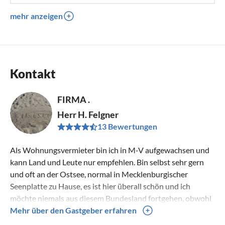
mehr anzeigen
Kontakt
FIRMA .
Herr H. Felgner
13 Bewertungen
Als Wohnungsvermieter bin ich in M-V aufgewachsen und
kann Land und Leute nur empfehlen. Bin selbst sehr gern
und oft an der Ostsee, normal in Mecklenburgischer
Seenplatte zu Hause, es ist hier überall schön und ich
möchte niemals aus diesem Bundesland fortgehen, obwohl
Deutschland echt viele schöne Gegenden und
Mehr über den Gastgeber erfahren
Erholungsmöglichkeiten anzubieten hat Ich wünsche allen