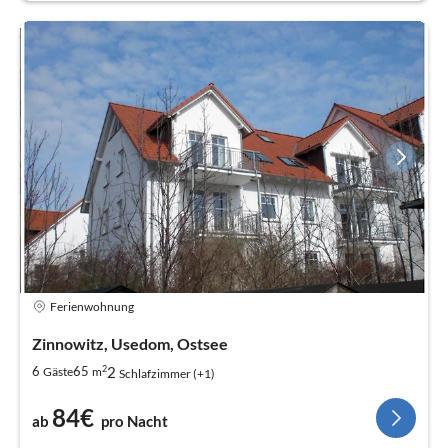
Ferienwohnung
Zinnowitz, Usedom, Ostsee
2
2
6
65
Gäste
m
Schlafzimmer (+1)
84€
ab
pro Nacht