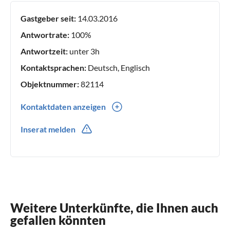
Urlaubern von nah und fern einen schönen und erholsamen
Gastgeber seit:
14.03.2016
Urlaub. Fa. Felgner
Antwortrate:
100%
Antwortzeit:
unter 3h
Kontaktsprachen:
Deutsch, Englisch
Objektnummer:
82114
Kontaktdaten anzeigen
0049(0) 1729168566
Inserat melden
0049(0) 1729168566
Weitere Unterkünfte, die Ihnen auch
gefallen könnten